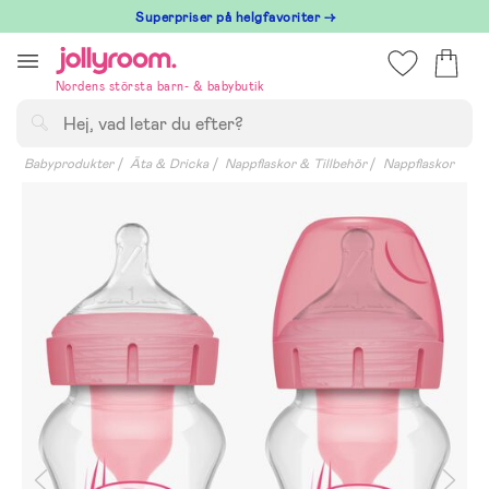
Hoppa
Superpriser på helgfavoriter →
till
innehållet
Nordens största barn- & babybutik
Sök
Babyprodukter
Äta & Dricka
Nappflaskor & Tillbehör
Nappflaskor