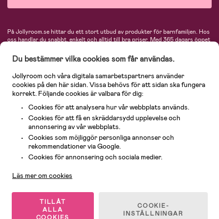
På Jollyroom.se hittar du ett stort utbud av produkter för barnfamiljen.
Hos
oss handlar du snabbt, enkelt och alltid till bra priser.
Med 365 dagars öppet
köp och en mycket kompetent kundtjänst kan du känna dig trygg att handla
hos oss. I vårt sortiment hittar du barnvagnar, bilstolar, kläder för barn och
Du bestämmer vilka cookies som får användas.
baby, produkter för mamman, massor av inspirerande inredning, leksaker,
babyprodukter och mycket mer. Vi erbjuder produkter från välkända
Jollyroom och våra digitala samarbetspartners använder
varumärken så som Britax, Maxi-Cosi, Baby Jogger, BabyBjörn, Didriksons,
cookies på den här sidan. Vissa behövs för att sidan ska fungera
KidKraft, Ergobaby, Philips Avent, Neonate, Cybex, LEGO och många fler.
korrekt. Följande cookies är valbara för dig:
Välkommen in och kika runt i Nordens största barn- och babybutik på nätet!
Cookies för att analysera hur vår webbplats används.
Cookies för att få en skräddarsydd upplevelse och
annonsering av vår webbplats.
Cookies som möjliggör personliga annonser och
rekommendationer via Google.
Kundservice
Cookies för annonsering och sociala medier.
Läs mer om cookies
© 2026 Jollyroom AB. Alla rättigheter reserverade.
TILLÅT
COOKIE-
ALLA
INSTÄLLNINGAR
COOKIES