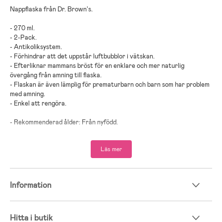
Nappflaska från Dr. Brown's.
- 270 ml.
- 2-Pack.
- Antikoliksystem.
- Förhindrar att det uppstår luftbubblor i vätskan.
- Efterliknar mammans bröst för en enklare och mer naturlig
övergång från amning till flaska.
- Flaskan är även lämplig för prematurbarn och barn som har problem
med amning.
- Enkel att rengöra.
- Rekommenderad ålder: Från nyfödd.
- Polypropen, silikon.
Läs mer
Information
Hitta i butik