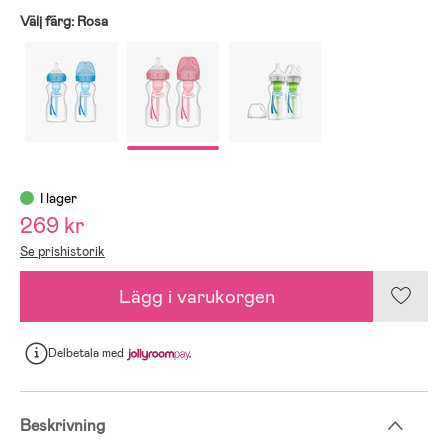
Välj färg:
Rosa
I lager
269 kr
Se prishistorik
Lägg i varukorgen
Delbetala
med
Beskrivning