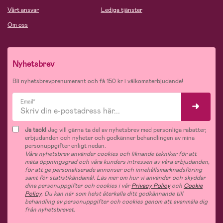
Vårt ansvar
Lediga tjänster
Om oss
Nyhetsbrev
Bli nyhetsbrevprenumerant och få 150 kr i välkomsterbjudande!
Email*
Ja tack!
Jag vill gärna ta del av nyhetsbrev med personliga rabatter,
erbjudanden och nyheter och godkänner behandlingen av mina
personuppgifter enligt nedan.
Våra nyhetsbrev använder cookies och liknande tekniker för att
mäta öppningsgrad och våra kunders intressen av våra erbjudanden,
för att ge personaliserade annonser och innehållsmarknadsföring
samt för statistikändamål. Läs mer om hur vi använder och skyddar
dina personuppgifter och cookies i vår
Privacy Policy
och
Cookie
Policy
. Du kan när som helst återkalla ditt godkännande till
behandling av personuppgifter och cookies genom att avanmäla dig
från nyhetsbrevet.