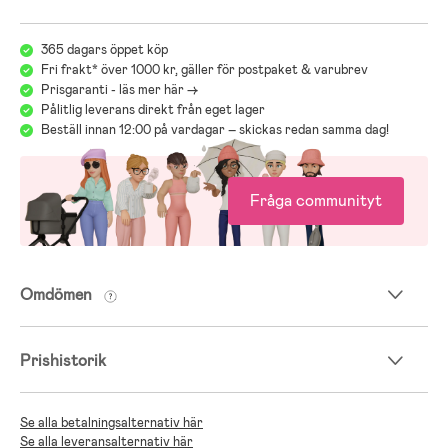
365 dagars öppet köp
Fri frakt* över 1000 kr, gäller för postpaket & varubrev
Prisgaranti - läs mer här ->
Pålitlig leverans direkt från eget lager
Beställ innan 12:00 på vardagar – skickas redan samma dag!
Fråga communityt
Omdömen
Prishistorik
Se alla betalningsalternativ här
Se alla leveransalternativ här