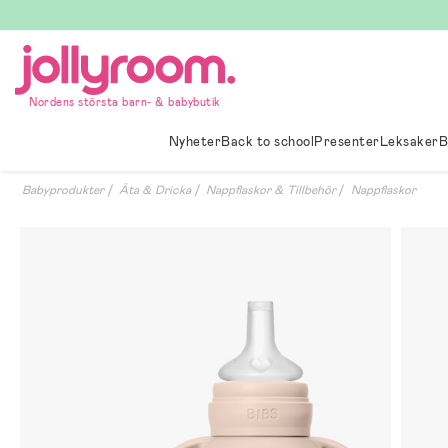
Hoppa
till
innehållet
Nordens största barn- & babybutik
Nyheter
Back to school
Presenter
Leksaker
B
Babyprodukter
Äta & Dricka
Nappflaskor & Tillbehör
Nappflaskor