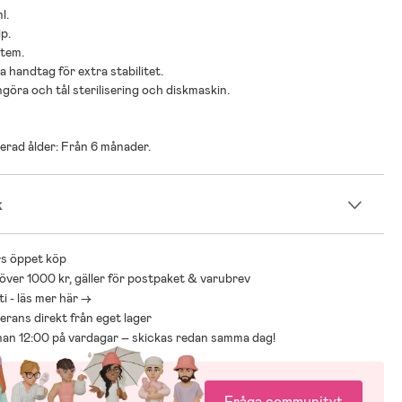
l.
ip.
stem.
a handtag för extra stabilitet.
ngöra och tål sterilisering och diskmaskin.
rad ålder: Från 6 månader.
k
s öppet köp
 över 1000 kr, gäller för postpaket & varubrev
i - läs mer här ->
everans direkt från eget lager
nnan 12:00 på vardagar – skickas redan samma dag!
Fråga communityt