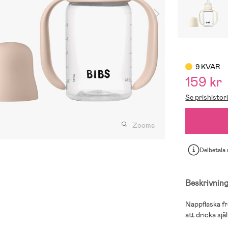
9 KVAR
159 kr
Se prishistor
Zooma
Delbetala
Beskrivnin
Nappflaska fr
att dricka själ