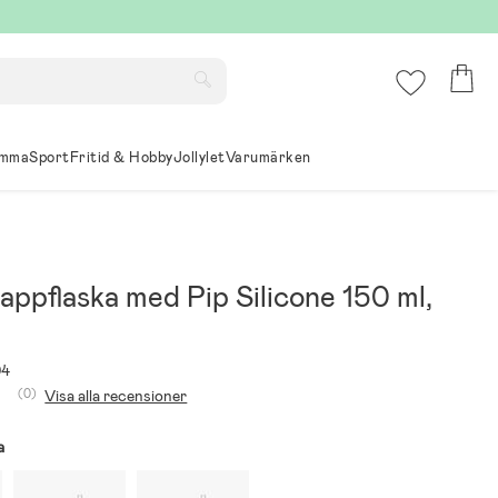
mma
Sport
Fritid & Hobby
Jollylet
Varumärken
ppflaska med Pip Silicone 150 ml,
94
(0)
Visa alla recensioner
a