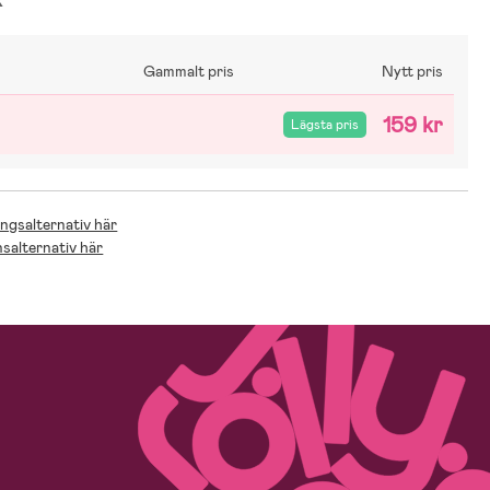
k
Gammalt pris
Nytt pris
159 kr
Lägsta pris
ingsalternativ här
nsalternativ här