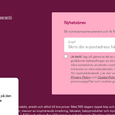
garanti
Nyhetsbrev
Bli nyhetsbrevprenumerant och få 15
Email*
Ja tack!
Jag vill gärna ta del a
godkänner behandlingen av mina
Våra nyhetsbrev använder cooki
intressen av våra erbjudanden,
för statistikändamål. Läs mer o
Privacy Policy
och
Cookie Poli
personuppgifter och cookies ge
 på den
e
 handlar du snabbt, enkelt och alltid till bra priser.
Med 365 dagars öppet köp och e
ukter för mamman, massor av inspirerande inredning, leksaker, babyprodukter och my