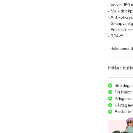
- Volym: 150 m
- Mjuk drickp
- Antikoliksy
- Greppvänlig
- Enkel att re
- BPA-fri.
- Rekommende
Hitta i buti
365 dagar
Fri frakt*
Prisgarant
Pålitlig l
Beställ i