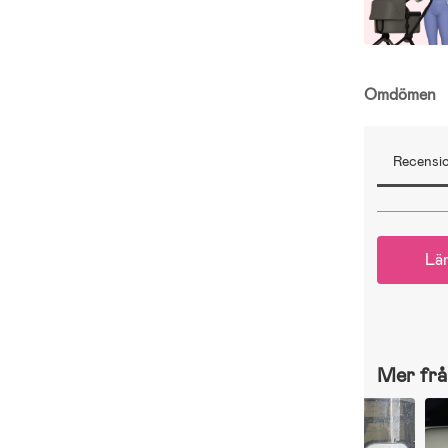
Omdömen
Recensio
Lä
Mer frå