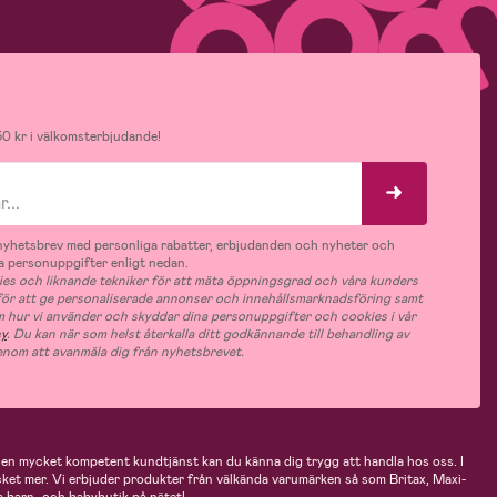
0 kr i välkomsterbjudande!
v nyhetsbrev med personliga rabatter, erbjudanden och nyheter och
 personuppgifter enligt nedan.
es och liknande tekniker för att mäta öppningsgrad och våra kunders
 för att ge personaliserade annonser och innehållsmarknadsföring samt
m hur vi använder och skyddar dina personuppgifter och cookies i vår
cy
. Du kan när som helst återkalla ditt godkännande till behandling av
nom att avanmäla dig från nyhetsbrevet.
n mycket kompetent kundtjänst kan du känna dig trygg att handla hos oss. I
cket mer. Vi erbjuder produkter från välkända varumärken så som Britax, Maxi-