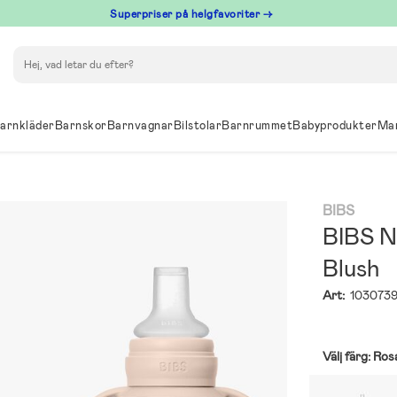
Superpriser på helgfavoriter →
Sök
arnkläder
Barnskor
Barnvagnar
Bilstolar
Barnrummet
Babyprodukter
Ma
BIBS
BIBS Na
Blush
Art:
103073
Välj färg:
Ros