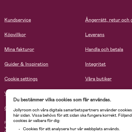
Kundservice
Ångerrätt, retur och 
Köpvillkor
Leverans
Mina fakturor
Handla och betala
Guider & Inspiration
Integritet
Cookie settings
Våra butiker
Vårt ansvar
Lediga tjänster
Du bestämmer vilka cookies som får användas.
Om oss
Jollyroom och våra digitala samarbetspartners använder cookies
här sidan. Vissa behövs för att sidan ska fungera korrekt. Följand
cookies är valbara för dig:
På Jollyroom.se hittar du ett stort utbud av produkter för barnfamiljen.
Hos oss
vårt sortiment hittar du barnvagnar, bilstolar, kläder för barn och baby, prod
Cookies för att analysera hur vår webbplats används.