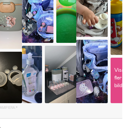
Visa 
fler 
bilder
GAMIFIERA.®