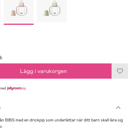
ik
Lägg i varukorgen
med
g
ån BIBS med en drickpip som underlättar när ditt barn skall lära sig
v.