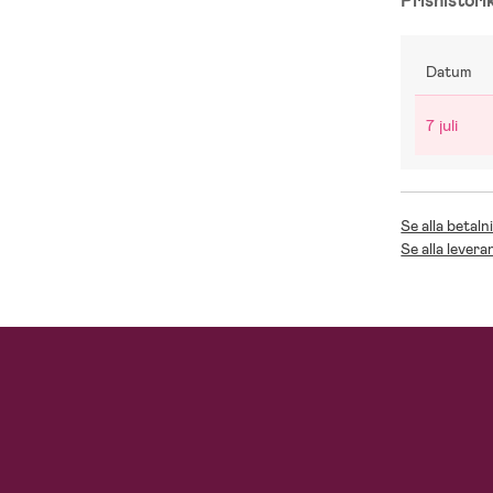
Prishistori
Datum
7 juli
Se alla betaln
Se alla levera