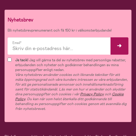
Nyhetsbrev
Bli nyhetsbrevprenumerant och få 150 kr i välkomsterbjudande!
Email*
Ja tack!
Jag vill gärna ta del av nyhetsbrev med personliga rabatter,
erbjudanden och nyheter och godkänner behandlingen av mina
personuppgifter enligt nedan.
Våra nyhetsbrev använder cookies och liknande tekniker för att
mäta öppningsgrad och våra kunders intressen av våra erbjudanden,
för att ge personaliserade annonser och innehållsmarknadsföring
samt för statistikändamål. Läs mer om hur vi använder och skyddar
dina personuppgifter och cookies i vår
Privacy Policy
och
Cookie
Policy
. Du kan när som helst återkalla ditt godkännande till
behandling av personuppgifter och cookies genom att avanmäla dig
från nyhetsbrevet.