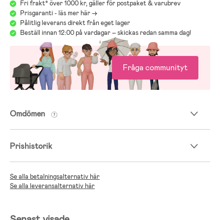
Fri frakt* över 1000 kr, gäller för postpaket & varubrev
Prisgaranti - läs mer här ->
Pålitlig leverans direkt från eget lager
Beställ innan 12:00 på vardagar – skickas redan samma dag!
Fråga communityt
Omdömen
Prishistorik
Se alla betalningsalternativ här
Se alla leveransalternativ här
Senast visade