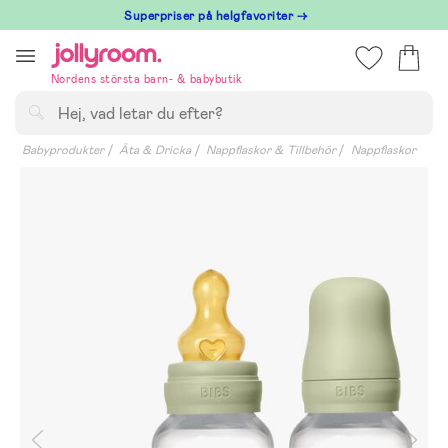
Hoppa
Superpriser på helgfavoriter →
till
innehållet
Nordens största barn- & babybutik
Sök
Babyprodukter
Äta & Dricka
Nappflaskor & Tillbehör
Nappflaskor