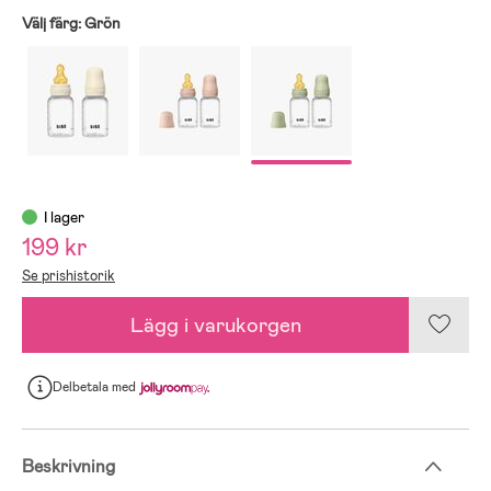
Välj färg:
Grön
I lager
199 kr
Se prishistorik
Lägg i varukorgen
Delbetala
med
Beskrivning