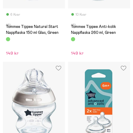
6 Kvar
10 Kvar
(0)
(0)
Tommee Tippee Natural Start
Tommee Tippee Anti-kolik
Nappflaska 150 ml Glas, Green
Nappflaska 260 ml, Green
149 kr
149 kr