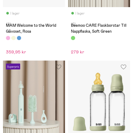
I lager
I lager
(9)
(0)
MAM Welcome to the World
Beemoo CARE Flaskborstar Till
Gåvoset, Rosa
Nappflaska, Soft Green
359,95 kr
279 kr
Superpris