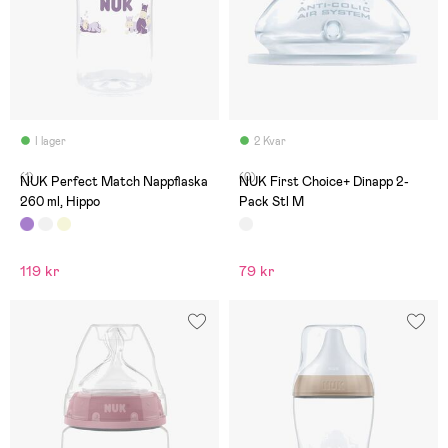
I lager
2 Kvar
(1)
(0)
NUK Perfect Match Nappflaska
NUK First Choice+ Dinapp 2-
260 ml, Hippo
Pack Stl M
119 kr
79 kr