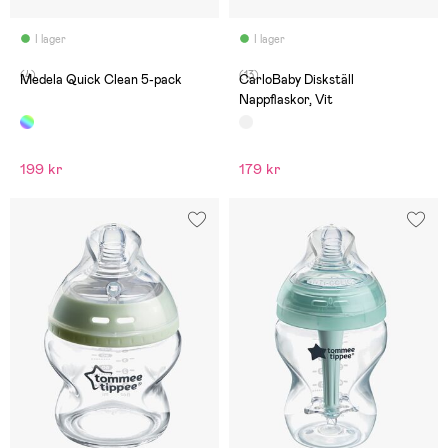
I lager
I lager
(4)
(13)
Medela Quick Clean 5-pack
CarloBaby Diskställ
Nappflaskor, Vit
199 kr
179 kr