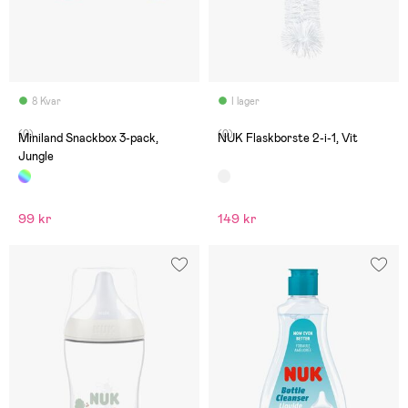
8 Kvar
I lager
(0)
(0)
Miniland Snackbox 3-pack,
NUK Flaskborste 2-i-1, Vit
Jungle
99 kr
149 kr