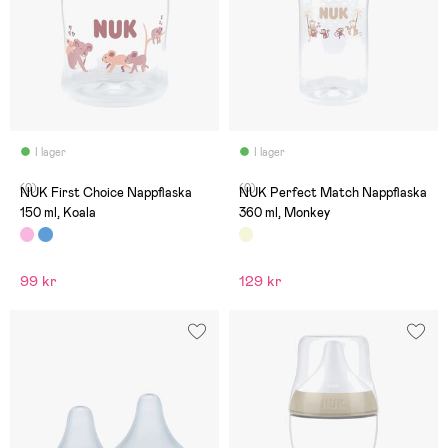
I lager
I lager
(0)
(0)
NUK First Choice Nappflaska
NUK Perfect Match Nappflaska
150 ml, Koala
360 ml, Monkey
99 kr
129 kr