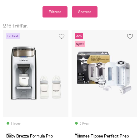
Filtrera
Sortera
276 träffar.
Fri frakt
-12%
Nyhet
I lager
3 Kvar
(2)
(0)
Baby Brezza Formula Pro
Tommee Tippee Perfect Prep