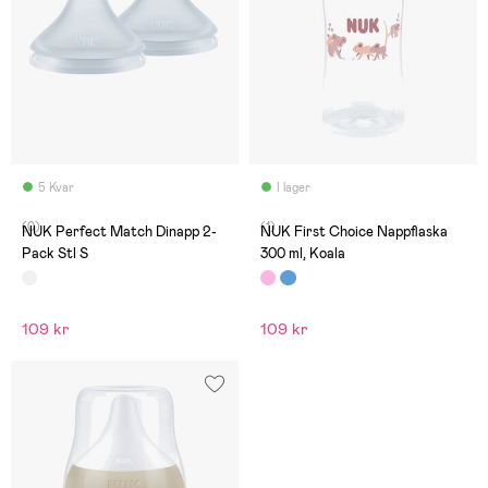
5 Kvar
I lager
(0)
(1)
NUK Perfect Match Dinapp 2-
NUK First Choice Nappflaska
Pack Stl S
300 ml, Koala
109 kr
109 kr