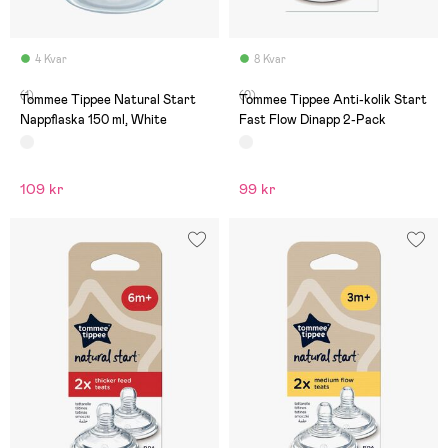
4 Kvar
8 Kvar
(1)
(0)
Tommee Tippee Natural Start
Tommee Tippee Anti-kolik Start
Nappflaska 150 ml, White
Fast Flow Dinapp 2-Pack
109 kr
99 kr