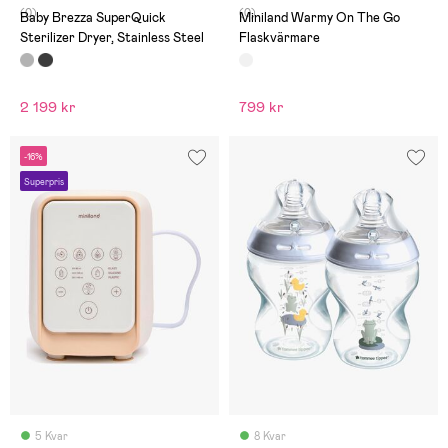
(0)
(0)
Baby Brezza SuperQuick
Miniland Warmy On The Go
Sterilizer Dryer, Stainless Steel
Flaskvärmare
2 199 kr
799 kr
-16%
Superpris
5 Kvar
8 Kvar