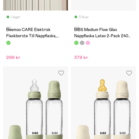
I lager
3 Kvar
(0)
(0)
Beemoo CARE Elektrisk
BIBS Medium Flow Glas
Flaskborste Till Nappflaska,
Nappflaska Latex 2-Pack 240
Soft Green
ml, Sage
299 kr
379 kr