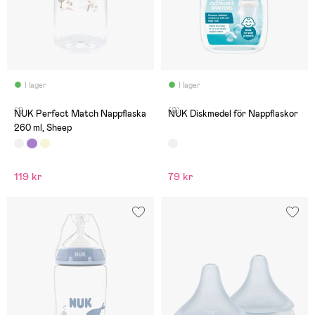
I lager
I lager
(1)
(0)
NUK Perfect Match Nappflaska
NUK Diskmedel för Nappflaskor
260 ml, Sheep
119 kr
79 kr