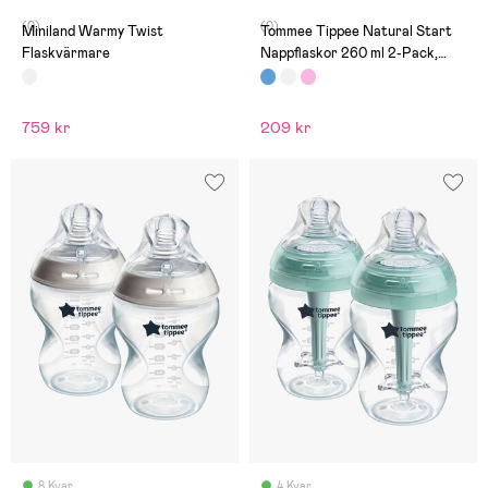
(0)
(0)
Miniland Warmy Twist
Tommee Tippee Natural Start
Flaskvärmare
Nappflaskor 260 ml 2-Pack,
Deco Blue
759 kr
209 kr
8 Kvar
4 Kvar