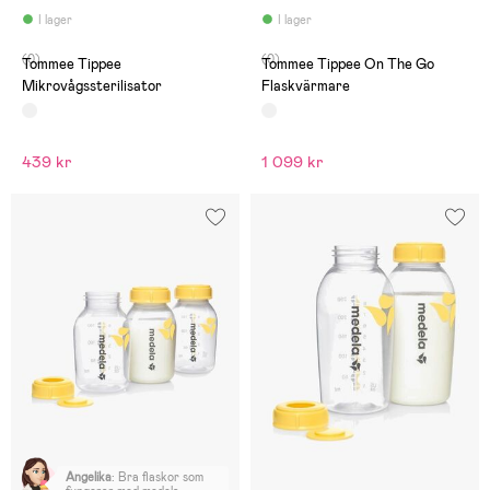
I lager
I lager
(0)
(0)
Tommee Tippee
Tommee Tippee On The Go
Mikrovågssterilisator
Flaskvärmare
439 kr
1 099 kr
Angelika
:
Bra flaskor som