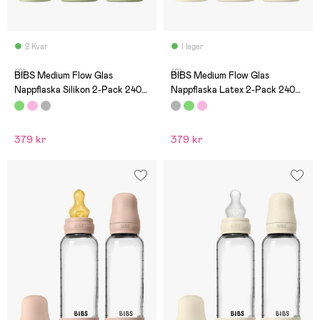
2 Kvar
I lager
(0)
(0)
BIBS Medium Flow Glas
BIBS Medium Flow Glas
Nappflaska Silikon 2-Pack 240
Nappflaska Latex 2-Pack 240
ml, Sage
ml, Ivory
379 kr
379 kr