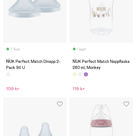
7 Kvar
I lager
(0)
(1)
NUK Perfect Match Dinapp 2-
NUK Perfect Match Nappflaska
Pack Stl U
260 ml, Monkey
109 kr
119 kr