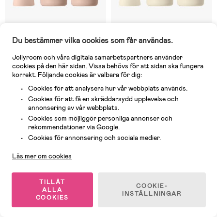
10 Kvar
6 Kvar
Du bestämmer vilka cookies som får användas.
(0)
(0)
BIBS Medium Flow Glas
BIBS Medium Flow Glas
Jollyroom och våra digitala samarbetspartners använder
cookies på den här sidan. Vissa behövs för att sidan ska fungera
Nappflaska Latex 2-Pack 240
Nappflaska Silikon 2-Pack 240
korrekt. Följande cookies är valbara för dig:
ml, Blush
ml, Ivory
Cookies för att analysera hur vår webbplats används.
Cookies för att få en skräddarsydd upplevelse och
379 kr
379 kr
annonsering av vår webbplats.
Cookies som möjliggör personliga annonser och
rekommendationer via Google.
Kundservice
Cookies för annonsering och sociala medier.
Läs mer om cookies
TILLÅT
COOKIE-
ALLA
INSTÄLLNINGAR
COOKIES