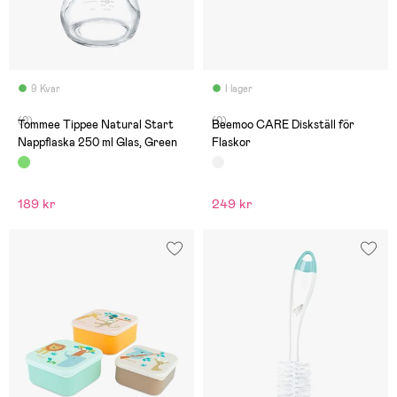
9 Kvar
I lager
(0)
(0)
Tommee Tippee Natural Start
Beemoo CARE Diskställ för
Nappflaska 250 ml Glas, Green
Flaskor
189 kr
249 kr