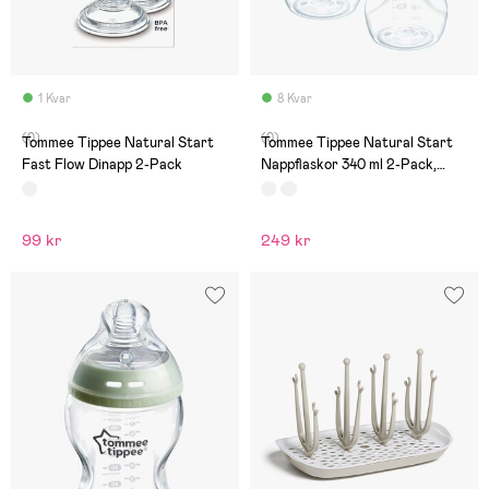
1 Kvar
8 Kvar
(0)
(0)
Tommee Tippee Natural Start
Tommee Tippee Natural Start
Fast Flow Dinapp 2-Pack
Nappflaskor 340 ml 2-Pack,
White
99 kr
249 kr