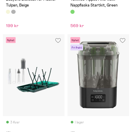
Tulpan, Beige
Nappflaska Startkit, Green
199 kr
569 kr
Nyhet
Nyhet
Fri frakt
3 Kvar
I lager