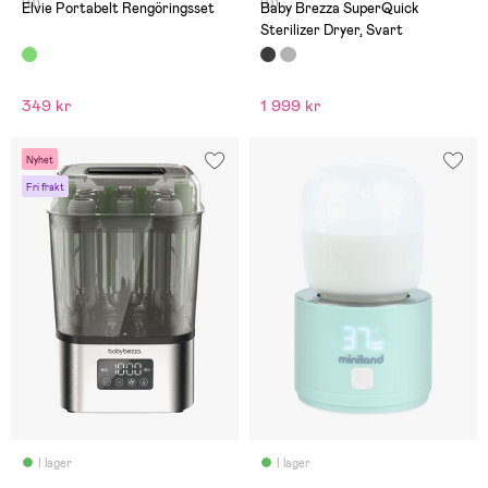
(0)
(0)
Elvie Portabelt Rengöringsset
Baby Brezza SuperQuick
Sterilizer Dryer, Svart
349 kr
1 999 kr
Nyhet
Fri frakt
I lager
I lager