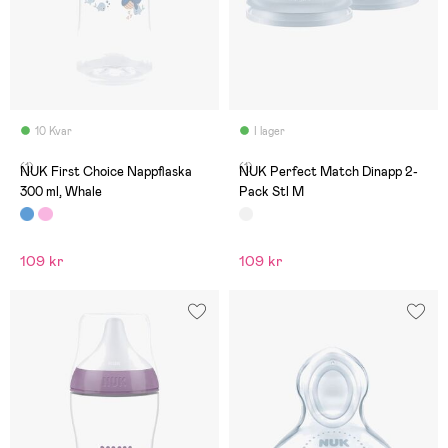
10 Kvar
I lager
(1)
(1)
NUK First Choice Nappflaska
NUK Perfect Match Dinapp 2-
300 ml, Whale
Pack Stl M
109 kr
109 kr