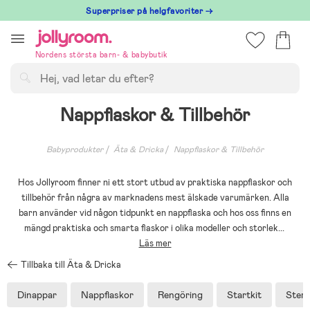
Hoppa
Superpriser på helgfavoriter →
till
innehållet
Nordens största barn- & babybutik
Sök
Nappflaskor & Tillbehör
Babyprodukter
Äta & Dricka
Nappflaskor & Tillbehör
Hos Jollyroom finner ni ett stort utbud av praktiska nappflaskor och
tillbehör från några av marknadens mest älskade varumärken. Alla
barn använder vid någon tidpunkt en nappflaska och hos oss finns en
mängd praktiska och smarta flaskor i olika modeller och storlek
...
Läs mer
Tillbaka till Äta & Dricka
Dinappar
Nappflaskor
Rengöring
Startkit
Steri