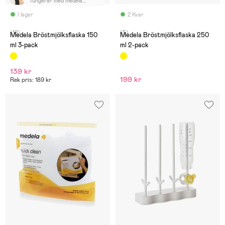
fungerar med medela
bröstpump och förvarar
mjölk bra i kylskåpet
I lager
2 Kvar
(18)
(5)
Medela Bröstmjölksflaska 150
Medela Bröstmjölksflaska 250
ml 3-pack
ml 2-pack
139 kr
199 kr
Rek pris: 189 kr