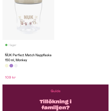
I lager
(1)
NUK Perfect Match Nappflaska
150 ml, Monkey
109 kr