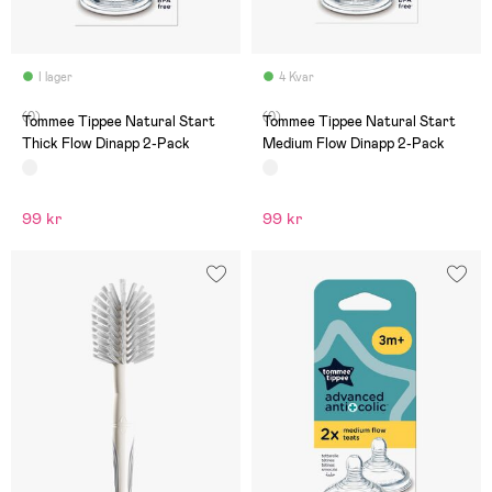
I lager
4 Kvar
(0)
(0)
Tommee Tippee Natural Start
Tommee Tippee Natural Start
Thick Flow Dinapp 2-Pack
Medium Flow Dinapp 2-Pack
99 kr
99 kr