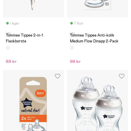
I lager
7 Kvar
(0)
(0)
Tommee Tippee 2-in-1
Tommee Tippee Anti-kolik
Flaskborste
Medium Flow Dinapp 2-Pack
89 kr
99 kr