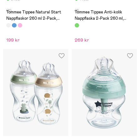
(0)
(1)
Tommee Tippee Natural Start
Tommee Tippee Anti-kolik
Nappflaskor 260 ml 2-Pack,
Nappflaska 2-Pack 260 ml,
White
Green
199 kr
269 kr