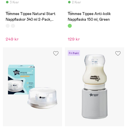
3 Kvar
2 Kvar
(0)
(0)
Tommee Tippee Natural Start
Tommee Tippee Anti-kolik
Nappflaskor 340 ml 2-Pack,
Nappflaska 150 ml, Green
Pond
249 kr
129 kr
Fri frakt