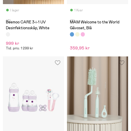
I lager
1 Kvar
(0)
(9)
Beemoo CARE 3-i-1 UV
MAM Welcome to the World
Desinfektionsskåp, White
Gåvoset, Blå
999 kr
359,95 kr
Tid. pris: 1 299 kr