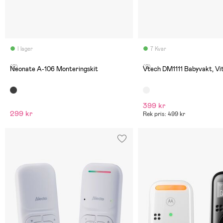
I lager
7 Kvar
(2)
(2)
Neonate A-106 Monteringskit
Vtech DM1111 Babyvakt, Vi
399 kr
299 kr
Rek pris: 499 kr