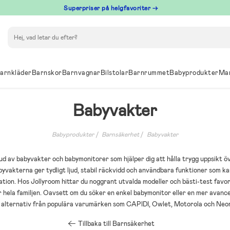
Superpriser på helgfavoriter →
Sök
arnkläder
Barnskor
Barnvagnar
Bilstolar
Barnrummet
Babyprodukter
Ma
Babyvakter
Babyprodukter
Barnsäkerhet
Babyvakter
d av babyvakter och babymonitorer som hjälper dig att hålla trygg uppsikt öve
Babyvakterna ger tydligt ljud, stabil räckvidd och användbara funktioner som
ion. Hos Jollyroom hittar du noggrant utvalda modeller och bästi-test favo
r hela familjen. Oavsett om du söker en enkel babymonitor eller en mer avan
s alternativ från populära varumärken som CAPIDI, Owlet, Motorola och Neo
Tillbaka till Barnsäkerhet