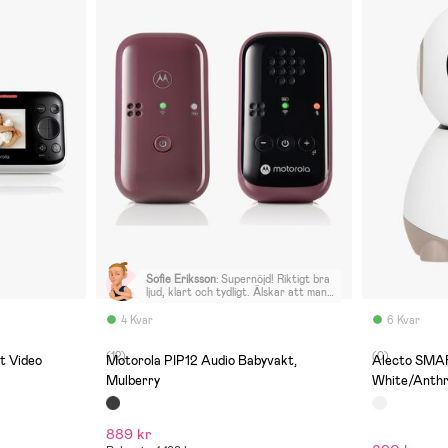
Sofie Eriksson
:
Supernöjd! Riktigt bra
ljud, klart och tydligt. Älskar att man
får med en liten påse där man kan
samla produkten och alla sladdar.
4 Kvar
6 Kvar
(12)
(0)
t Video
Motorola PIP12 Audio Babyvakt,
Alecto SMA
Mulberry
White/Anthr
889 kr