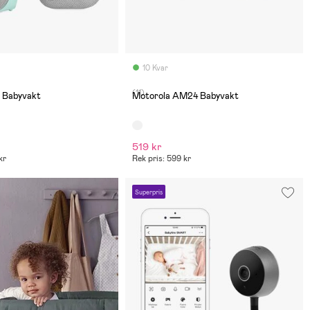
10 Kvar
(11)
e Babyvakt
Motorola AM24 Babyvakt
519 kr
kr
Rek pris: 599 kr
Superpris