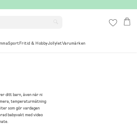
mma
Sport
Fritid & Hobby
Jollylet
Varumärken
r ditt barn, även när ni
 kamera, temperaturmätning
riter som gör vardagen
cerad babyvakt med video
nate.