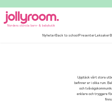
Hoppa
till
innehållet
Nordens största barn- & babybutik
Nyheter
Back to school
Presenter
Leksaker
B
Upptäck vårt stora utbu
befinner er i olika rum. 
och tvåvägskommunikat
enklare och tryggare fö
finn