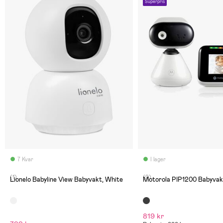
Superpris
7 Kvar
I lager
(1)
(9)
Lionelo Babyline View Babyvakt, White
Motorola PIP1200 Babyvak
819 kr