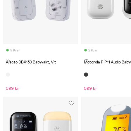
9 Kvar
2 Kvar
(1)
(7)
Alecto DBX130 Babyvakt, Vit
Motorola PIP11 Audio Baby
599 kr
599 kr