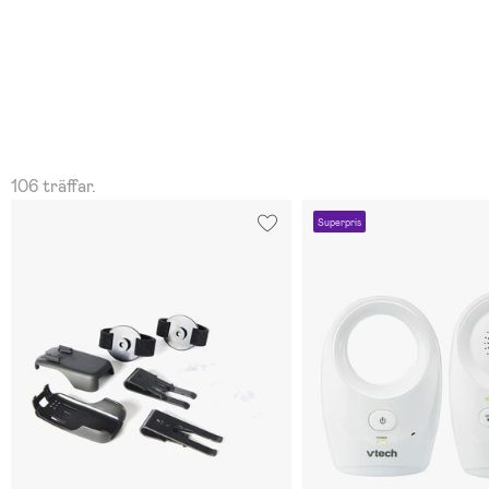
106 träffar.
Superpris