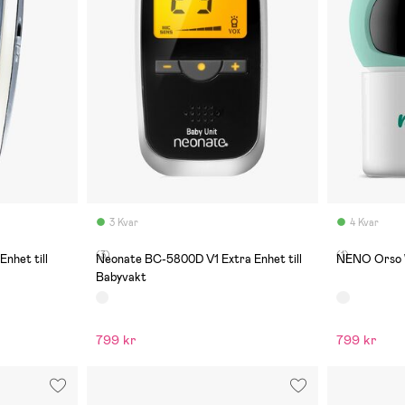
3 Kvar
4 Kvar
(3)
(1)
nhet till
Neonate BC-5800D V1 Extra Enhet till
NENO Orso 
Babyvakt
799 kr
799 kr