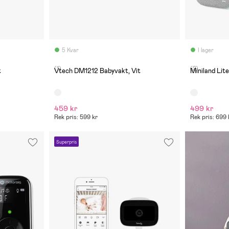
5 Kvar
I lager
(1)
(2)
t
Vtech DM1212 Babyvakt, Vit
Miniland Lit
459 kr
499 kr
Rek pris: 599 kr
Rek pris: 699 
Superpris