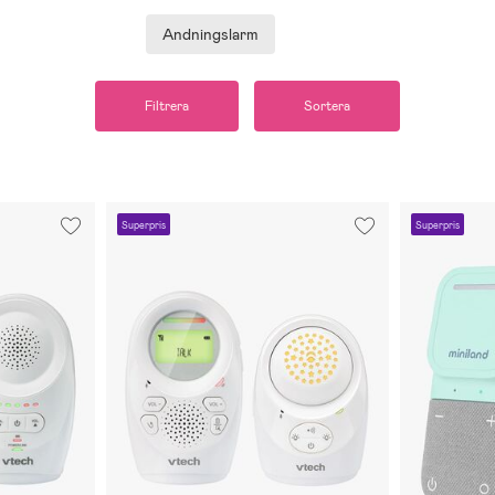
Andningslarm
Filtrera
Sortera
Superpris
Superpris