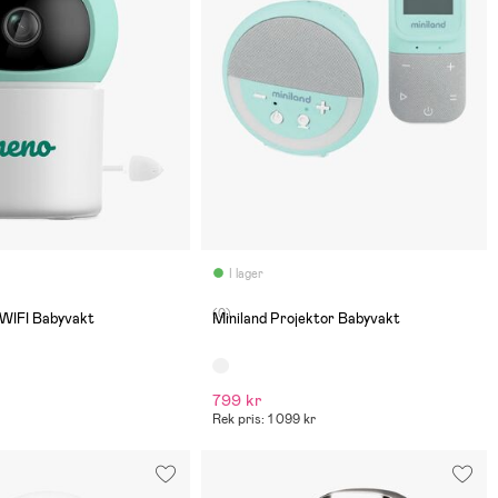
I lager
(0)
WIFI Babyvakt
Miniland Projektor Babyvakt
799 kr
Rek pris: 1 099 kr