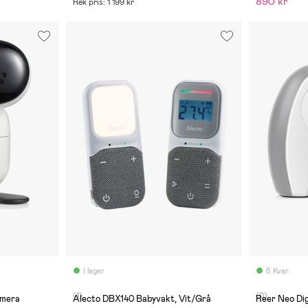
890 kr
Rek pris: 1 199 kr
I lager
6 Kvar
(1)
(0)
amera
Alecto DBX140 Babyvakt, Vit/Grå
Reer Neo Dig