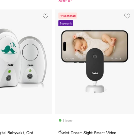
899 kr
Prismatchad
Superpris
I lager
(1)
ital Babyvakt, Grå
Owlet Dream Sight Smart Video