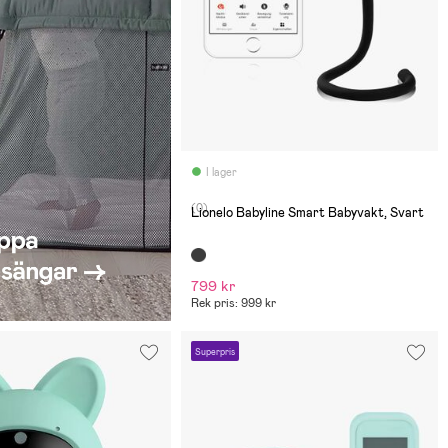
I lager
(0)
Lionelo Babyline Smart Babyvakt, Svart
799 kr
Rek pris: 999 kr
Superpris