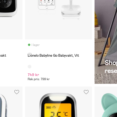
I lager
(7)
vakt
Lionelo Babyline Go Babyvakt, Vit
749 kr
Rek pris: 799 kr