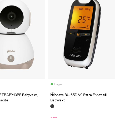
I lager
(9)
RTBABY10BE Babyvakt,
Neonate BU-65D V2 Extra Enhet till
acite
Babyvakt