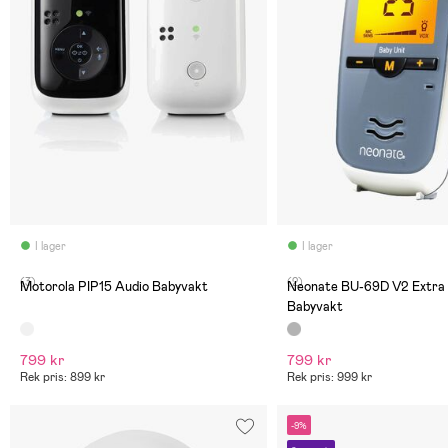
I lager
I lager
(3)
(2)
Motorola PIP15 Audio Babyvakt
Neonate BU-69D V2 Extra E
Babyvakt
799 kr
799 kr
Rek pris: 899 kr
Rek pris: 999 kr
-9%