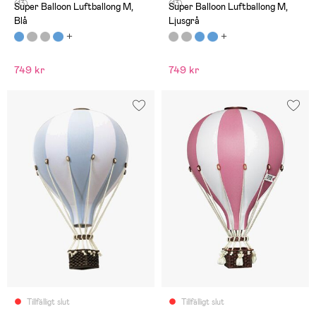
(13)
(13)
Super Balloon Luftballong M,
Super Balloon Luftballong M,
Blå
Ljusgrå
749 kr
749 kr
Tillfälligt slut
Tillfälligt slut