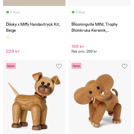
8 Kvar
8 Kvar
(0)
(0)
Dooky x Miffy Handavtryck Kit,
Bloomingville MINI, Trophy
Beige
Blomkruka Keramik,
Multifärgad
189 kr
229 kr
Rek pris: 269 kr
Nyhet
Nyhet