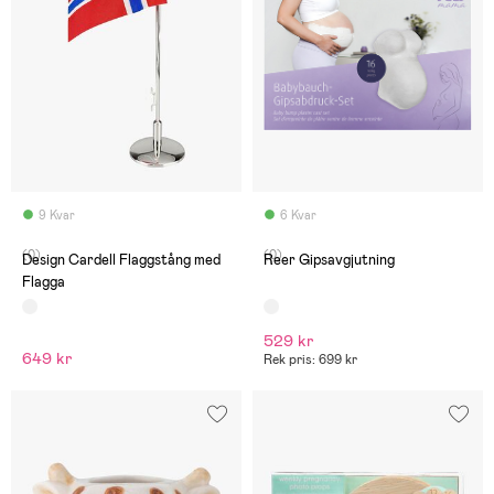
9 Kvar
6 Kvar
(0)
(0)
Design Cardell Flaggstång med
Reer Gipsavgjutning
Flagga
529 kr
649 kr
Rek pris: 699 kr