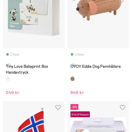
3 Kvar
4 Kvar
(0)
(0)
Tiny Love Babyprint Box
OYOY Eddie Dog Pennhållare
Handavtryck
249 kr
649 kr
-13%
End of Season