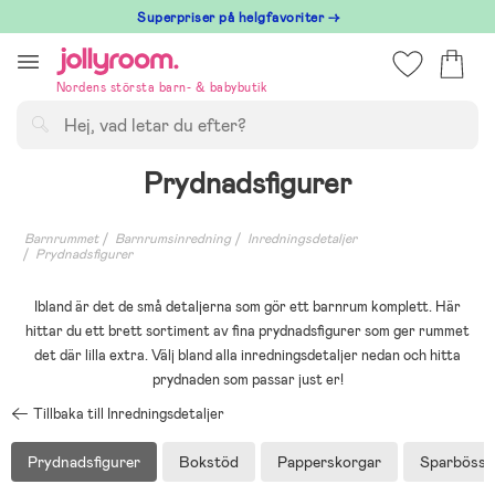
Hoppa
Superpriser på helgfavoriter →
till
innehållet
Nordens största barn- & babybutik
Sök
Prydnadsfigurer
Barnrummet
Barnrumsinredning
Inredningsdetaljer
Prydnadsfigurer
Ibland är det de små detaljerna som gör ett barnrum komplett. Här
hittar du ett brett sortiment av fina prydnadsfigurer som ger rummet
det där lilla extra. Välj bland alla inredningsdetaljer nedan och hitta
prydnaden som passar just er!
Tillbaka till Inredningsdetaljer
Prydnadsfigurer
Bokstöd
Papperskorgar
Sparbösso