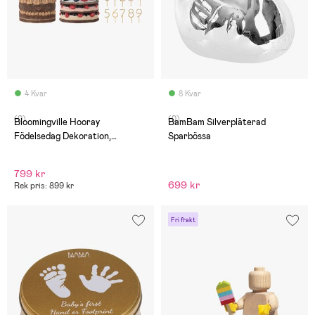
4 Kvar
8 Kvar
(0)
(0)
Bloomingville Hooray
BamBam Silverpläterad
Födelsedag Dekoration,
Sparbössa
Multifärgad
799 kr
699 kr
Rek pris: 899 kr
Fri frakt