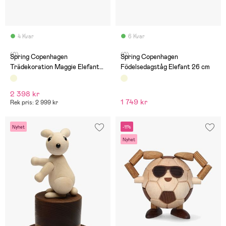
4 Kvar
6 Kvar
(0)
(0)
Spring Copenhagen
Spring Copenhagen
Trädekoration Maggie Elefant
Födelsedagståg Elefant 26 cm
23,5 cm
2 398 kr
1 749 kr
Rek pris: 2 999 kr
Nyhet
-11%
Nyhet