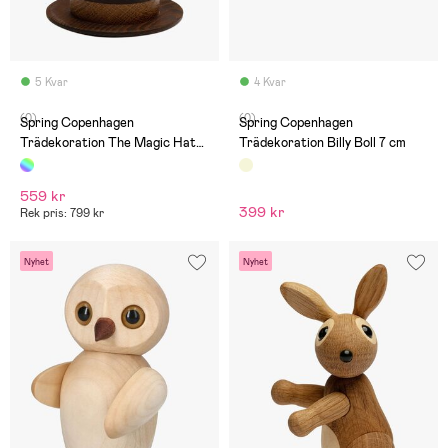
5 Kvar
4 Kvar
(0)
(0)
Spring Copenhagen
Spring Copenhagen
Trädekoration The Magic Hat
Trädekoration Billy Boll 7 cm
Kanin 9,5 cm
559 kr
399 kr
Rek pris: 799 kr
Nyhet
Nyhet