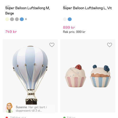
barnrummet.
(13)
(8)
Super Balloon Luftballong M,
Super Balloon Luftballong L, Vit
Beige
899 kr
749 kr
Rek pris: 999 kr
Susanne
:
Har get bort i
doppresent till 3 st
barnbarn. Uppskattat av
alla. Fint blickfång i