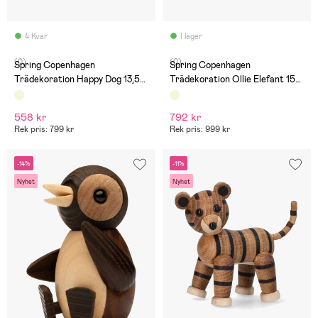
4 Kvar
I lager
(0)
(0)
Spring Copenhagen
Spring Copenhagen
Trädekoration Happy Dog 13,5
Trädekoration Ollie Elefant 15
cm
cm
558 kr
792 kr
Rek pris: 799 kr
Rek pris: 999 kr
-14%
-11%
Nyhet
Nyhet