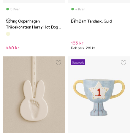
5 Kvar
4 Kvar
(0)
(0)
Spring Copenhagen
BamBam Tandask, Guld
Trädekoration Harry Hot Dog 11
cm
153 kr
449 kr
Rek pris: 219 kr
Superpris