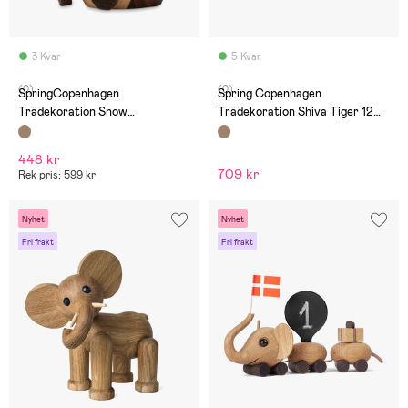
3 Kvar
5 Kvar
(0)
(0)
SpringCopenhagen
Spring Copenhagen
Trädekoration Snow
Trädekoration Shiva Tiger 12
Pingvinunge 7 cm
cm
448 kr
709 kr
Rek pris: 599 kr
Nyhet
Nyhet
Fri frakt
Fri frakt