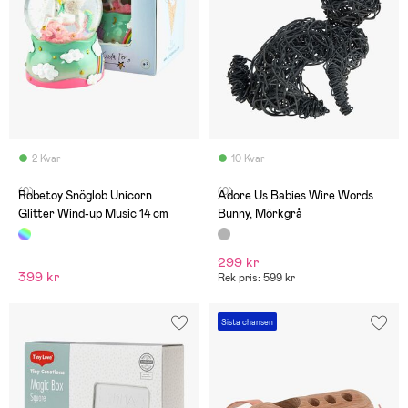
2 Kvar
10 Kvar
(0)
(0)
Robetoy Snöglob Unicorn
Adore Us Babies Wire Words
Glitter Wind-up Music 14 cm
Bunny, Mörkgrå
299 kr
399 kr
Rek pris: 599 kr
Sista chansen