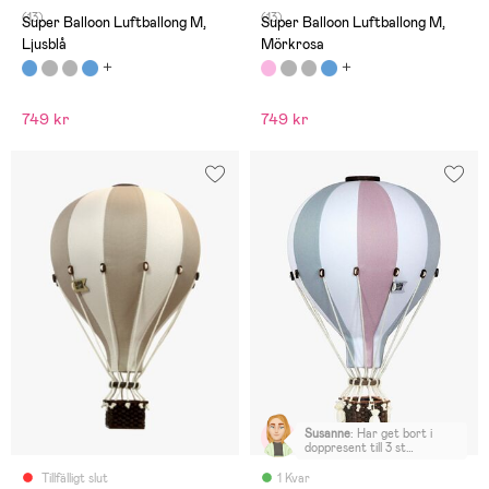
(13)
(13)
Super Balloon Luftballong M,
Super Balloon Luftballong M,
Ljusblå
Mörkrosa
749 kr
749 kr
Susanne
:
Har get bort i
doppresent till 3 st
barnbarn. Uppskattat av
alla. Fint blickfång i
Tillfälligt slut
1 Kvar