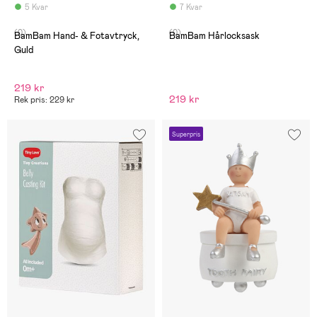
5 Kvar
7 Kvar
(0)
(0)
BamBam Hand- & Fotavtryck,
BamBam Hårlocksask
Guld
219 kr
219 kr
Rek pris: 229 kr
Superpris