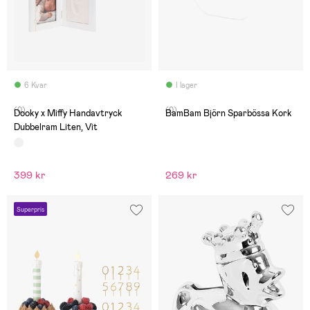
6 Kvar
I lager
(0)
(0)
Dooky x Miffy Handavtryck
BamBam Björn Sparbössa Kork
Dubbelram Liten, Vit
399 kr
269 kr
Superpris