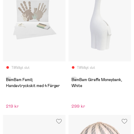
Tillfälligt slut
Tillfälligt slut
(0)
(0)
BamBam Familj
BamBam Giraffe Moneybank,
Handavtryckskit med 4 Färger
White
219 kr
299 kr