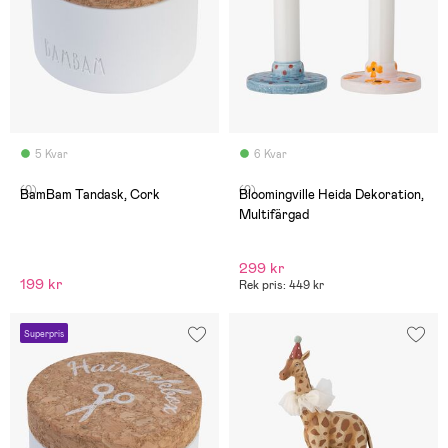
5 Kvar
6 Kvar
(0)
(0)
BamBam Tandask, Cork
Bloomingville Heida Dekoration,
Multifärgad
299 kr
199 kr
Rek pris: 449 kr
Superpris