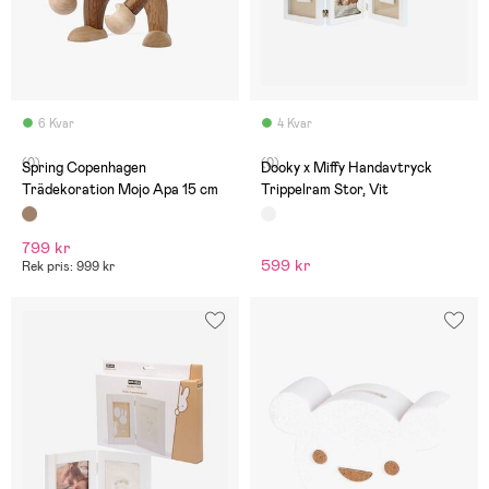
6 Kvar
4 Kvar
(0)
(0)
Spring Copenhagen
Dooky x Miffy Handavtryck
Trädekoration Mojo Apa 15 cm
Trippelram Stor, Vit
799 kr
599 kr
Rek pris: 999 kr