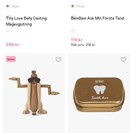
I lager
3 Kvar
(0)
(0)
Tiny Love Belly Casting
BamBam Ask Min Första Tand
Magavgjutning
119 kr
299 kr
Rek pris: 219 kr
Nyhet