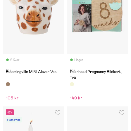
2 Kvar
I lager
(0)
(0)
Bloomingville MINI Alazar Vas
Pearhead Pregnancy Bildkort,
Trä
105 kr
149 kr
-12%
Flash Price