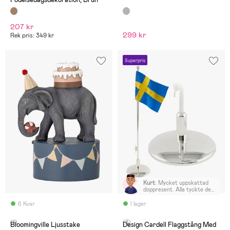
207 kr
299 kr
Rek pris: 349 kr
Superpris
Kurt
:
Mycket uppskattad
doppresent. Alla tyckte den
var fin, kommer att följa
barnet vid alla födelsedagar.
6 Kvar
I lager
(1)
(3)
Bloomingville Ljusstake
Design Cardell Flaggstång Med