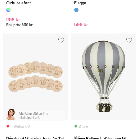
Cirkuselefant
Flagga
298 kr
599 kr
Rek pris: 439 kr
Martina
:
Jätte fina
milstolpe-kort!
Tillfälligt slut
2 Kvar
(7)
(13)
Pearhead Milstolpe-kort Av Trä
Super Balloon Luftballong M,