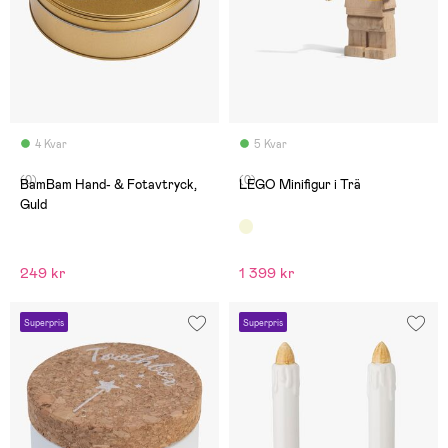
4 Kvar
5 Kvar
(0)
(0)
BamBam Hand- & Fotavtryck,
LEGO Minifigur i Trä
Guld
249 kr
1 399 kr
Superpris
Superpris