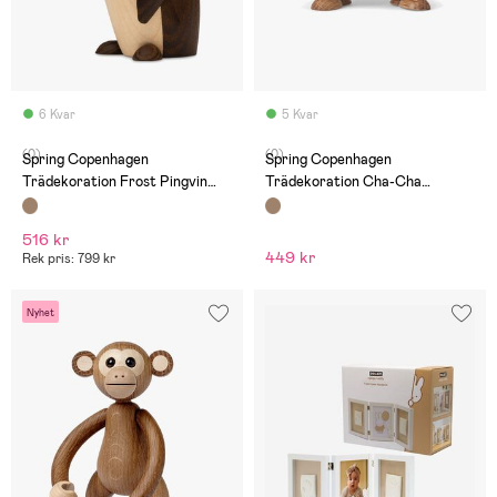
6 Kvar
5 Kvar
(0)
(0)
Spring Copenhagen
Spring Copenhagen
Trädekoration Frost Pingvin
Trädekoration Cha-Cha
12,5 cm
Cherries 9 cm
516 kr
449 kr
Rek pris: 799 kr
Nyhet