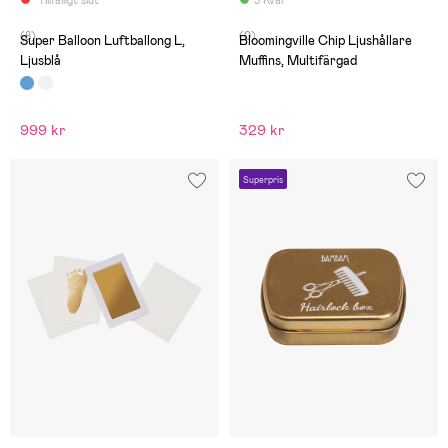
Tillfälligt slut
3 Kvar
barnrummet.
(8)
(0)
Super Balloon Luftballong L,
Bloomingville Chip Ljushållare
Ljusblå
Muffins, Multifärgad
999 kr
329 kr
Superpris