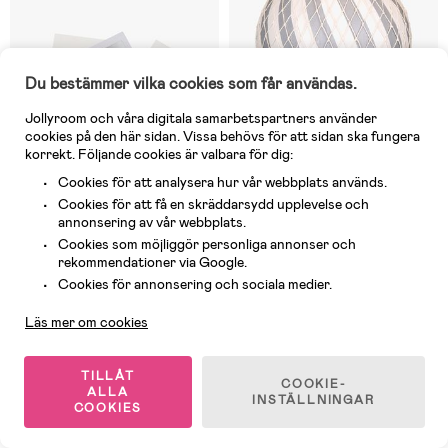
Du bestämmer vilka cookies som får användas.
Jollyroom och våra digitala samarbetspartners använder
cookies på den här sidan. Vissa behövs för att sidan ska fungera
korrekt. Följande cookies är valbara för dig:
Cookies för att analysera hur vår webbplats används.
Cookies för att få en skräddarsydd upplevelse och
annonsering av vår webbplats.
Tillfälligt slut
Tillfälligt slut
Cookies som möjliggör personliga annonser och
rekommendationer via Google.
(0)
(0)
BamBam Hand- & Fotavtryck,
FILIBABBA Luftballong 20cm,
Kundservice
Cookies för annonsering och sociala medier.
Silver
Ljusgrå
Läs mer om cookies
219 kr
629 kr
Rek pris: 229 kr
TILLÅT
COOKIE-
ALLA
INSTÄLLNINGAR
COOKIES
1
/
2