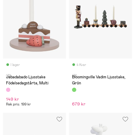
I lager
4 Kvar
(0)
(0)
Jabadabado Ljusstake
Bloomingville Vadim Ljusstake,
Födelsedagstårta, Multi
Grön
149 kr
679 kr
Rek pris: 199 kr