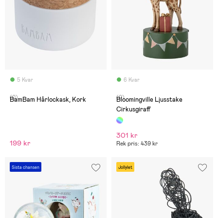
5 Kvar
6 Kvar
(0)
(0)
BamBam Hårlockask, Kork
Bloomingville Ljusstake
Cirkusgiraff
301 kr
199 kr
Rek pris: 439 kr
Sista chansen
Jollylet