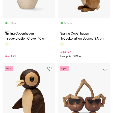
6 Kvar
5 Kvar
(0)
(0)
Spring Copenhagen
Spring Copenhagen
Trädekoration Clever 10 cm
Trädekoration Bounce 9,5 cm
414 kr
449 kr
Rek pris: 679 kr
Nyhet
Nyhet