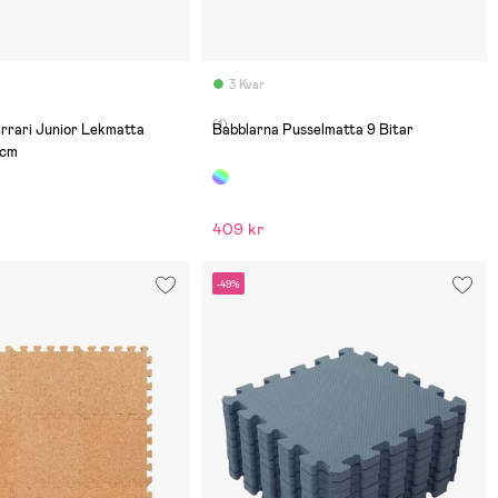
3 Kvar
(1)
rrari Junior Lekmatta
Babblarna Pusselmatta 9 Bitar
 cm
409 kr
-49%