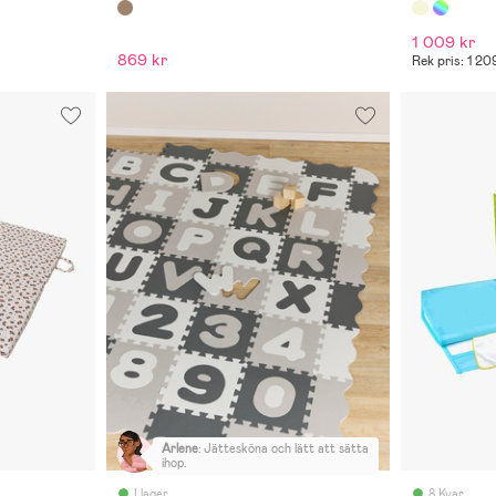
1 009 kr
869 kr
Rek pris: 1 20
Arlene
:
Jättesköna och lätt att sätta
ihop.
I lager
8 Kvar