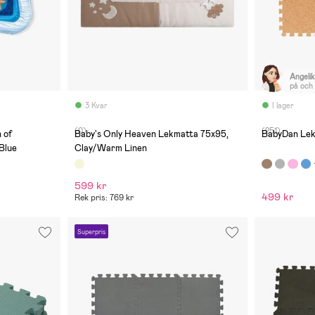
Angeli
på och 
vackra
de något
3 Kvar
I lager
nackdel
stark p
(0)
(251)
att ma
 of
Baby's Only Heaven Lekmatta 75x95,
BabyDan Lek
Blue
Clay/Warm Linen
599 kr
499 kr
Rek pris: 769 kr
Superpris