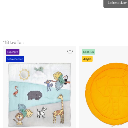
Lekmattor
118 träffar.
Superpris
Oeko-Tex
Sista chansen
Jollylet