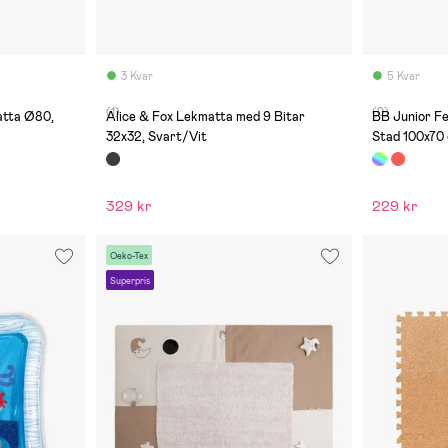
3 Kvar
5 Kvar
(1)
(0)
atta Ø80,
Alice & Fox Lekmatta med 9 Bitar
BB Junior Fe
32x32, Svart/Vit
Stad 100x70
329 kr
229 kr
Oeko-Tex
Superpris