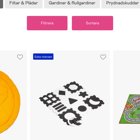
Filtar & Plädar
Gardiner & Rullgardiner
Prydnadskuddar
Filtrera
Sortera
Sista chansen