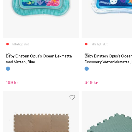
Tillfälligt slut
Tillfälligt slut
(0)
(2)
Baby Einstein Opus's Ocean Lekmatta
Baby Einstein Opus’s Ocean
med Vatten, Blue
Discovery Vattenlekmatta, 
169 kr
349 kr