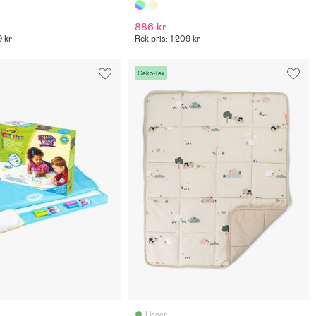
886 kr
9 kr
Rek pris: 1 209 kr
Oeko-Tex
I lager