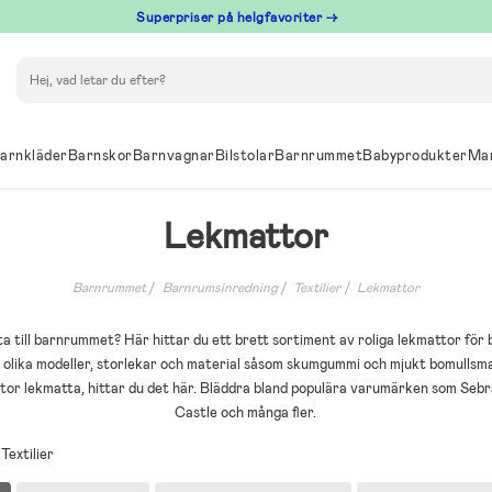
Superpriser på helgfavoriter →
Sök
arnkläder
Barnskor
Barnvagnar
Bilstolar
Barnrummet
Babyprodukter
Ma
Lekmattor
Barnrummet
Barnrumsinredning
Textilier
Lekmattor
a till barnrummet? Här hittar du ett brett sortiment av roliga lekmattor för 
d olika modeller, storlekar och material såsom skumgummi och mjukt bomullsmat
n stor lekmatta, hittar du det här. Bläddra bland populära varumärken som Sebr
Castle och många fler.
 Textilier