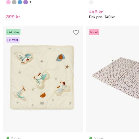
449 kr
329 kr
Rek pris: 749 kr
Oeko-Tex
Nyhet
Fri frakt
2 Kvar
3 Kvar