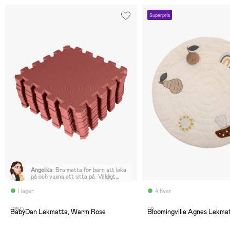
Superpris
Angelika
:
Bra matta för barn att leka
på och vuxna att sitta på. Väldigt
vackra, starka färger docka avviker
de något från bilderna. Enda
I lager
4 Kvar
nackdelen är att det finns en ganska
stark plastliknande doft direkt efter
(251)
(1)
att man har öppnat upp de.
BabyDan Lekmatta, Warm Rose
Bloomingville Agnes Lekmat