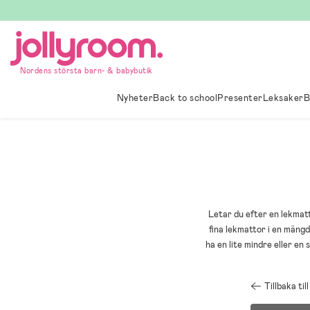
Hoppa
till
innehållet
Nordens största barn- & babybutik
Nyheter
Back to school
Presenter
Leksaker
B
Letar du efter en lekmatt
fina lekmattor i en mäng
ha en lite mindre eller e
Tillbaka till