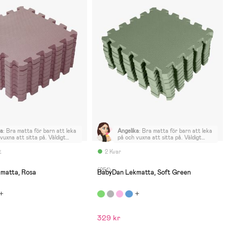
ka
:
Bra matta för barn att leka
Angelika
:
Bra matta för barn att leka
vuxna att sitta på. Väldigt
på och vuxna att sitta på. Väldigt
, starka färger docka avviker
vackra, starka färger docka avviker
 från bilderna. Enda
de något från bilderna. Enda
t
2 Kvar
en är att det finns en ganska
nackdelen är att det finns en ganska
lastliknande doft direkt efter
stark plastliknande doft direkt efter
(251)
n har öppnat upp de.
att man har öppnat upp de.
matta, Rosa
BabyDan Lekmatta, Soft Green
329 kr