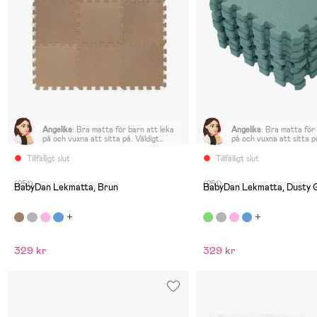
Angelika
:
Bra matta för barn att leka
Angelika
:
Bra matta för 
på och vuxna att sitta på. Väldigt
på och vuxna att sitta p
vackra, starka färger docka avviker
vackra, starka färger d
de något från bilderna. Enda
de något från bilderna. Enda
Tillfälligt slut
Tillfälligt slut
nackdelen är att det finns en ganska
nackdelen är att det fi
stark plastliknande doft direkt efter
stark plastliknande doft
(251)
(251)
att man har öppnat upp de.
att man har öppnat upp 
BabyDan Lekmatta, Brun
BabyDan Lekmatta, Dusty 
329 kr
329 kr