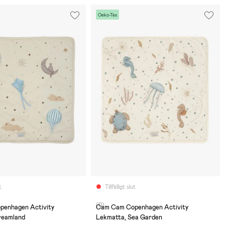
Oeko-Tex
t
Tillfälligt slut
(0)
enhagen Activity
Cam Cam Copenhagen Activity
reamland
Lekmatta, Sea Garden