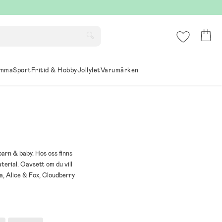
mma
Sport
Fritid & Hobby
Jollylet
Varumärken
barn & baby. Hos oss finns
erial. Oavsett om du vill
a, Alice & Fox, Cloudberry