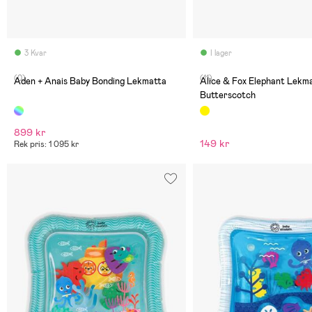
3 Kvar
I lager
(0)
(11)
Aden + Anais Baby Bonding Lekmatta
Alice & Fox Elephant Lekm
Butterscotch
899 kr
149 kr
Rek pris: 1 095 kr