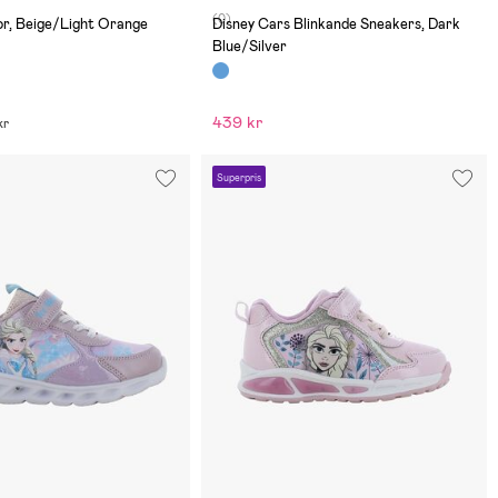
(0)
or, Beige/Light Orange
Disney Cars Blinkande Sneakers, Dark
Blue/Silver
439 kr
kr
Superpris