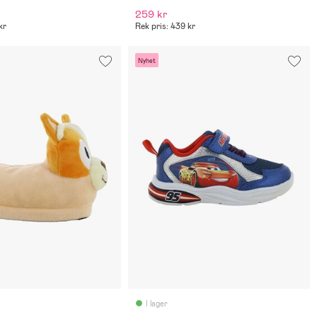
259 kr
kr
Rek pris: 439 kr
Nyhet
I lager