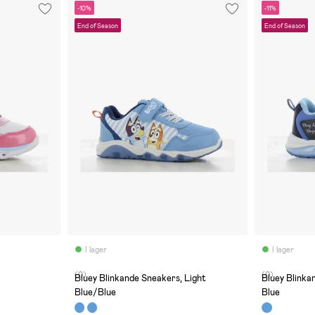
-10%
-11%
End of Season
End of Season
I lager
I lager
(0)
(0)
Bluey Blinkande Sneakers, Light
Bluey Blinkande Sneakers, Navy/Light
Blue/Blue
Blue