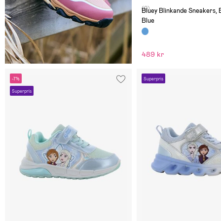
(0)
Bluey Blinkande Sneakers, 
Blue
489 kr
-7%
Superpris
Superpris