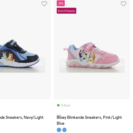
-13%
End of Season
8 Kvar
(0)
Bluey Blinkande Sneakers, Pink/Light
Blue