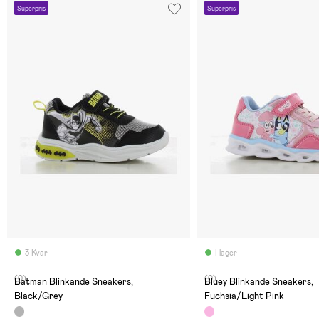
Superpris
Superpris
3 Kvar
I lager
(0)
(0)
Batman Blinkande Sneakers,
Bluey Blinkande Sneakers,
Black/Grey
Fuchsia/Light Pink