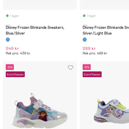
I lager
I lager
(0)
(0)
Disney Frozen Blinkande Sneakers,
Disney Frozen Blinkande Sneakers,
Blue/Silver
Silver/Light Blue
249 kr
289 kr
Rek pris: 439 kr
Rek pris: 489 kr
-10%
-10%
End of Season
End of Season