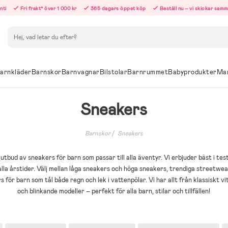
nti
Fri frakt* över 1 000 kr
365 dagars öppet köp
Beställ nu – vi skickar sam
Sök
arnkläder
Barnskor
Barnvagnar
Bilstolar
Barnrummet
Babyprodukter
Ma
Sneakers
Barnskor
Sneakers
 utbud av sneakers för barn som passar till alla äventyr. Vi erbjuder bäst i te
la årstider. Välj mellan låga sneakers och höga sneakers, trendiga streetwear
 för barn som tål både regn och lek i vattenpölar. Vi har allt från klassiskt vi
och blinkande modeller – perfekt för alla barn, stilar och tillfällen!