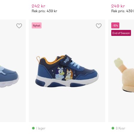
242 kr
249 kr
Rek pris: 439 kr
Rek pris: 439 
Nyhet
-15%
End of Season
I lager
8 Kvar