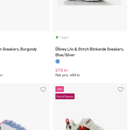
I lager
(0)
en Sneakers, Burgundy
Disney Lilo & Stitch Blinkande Sneakers,
Blue/Silver
279 kr
kr
Rek pris: 489 kr
-39%
End of Season