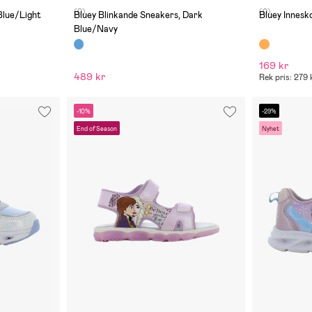
(0)
(0)
Blue/Light
Bluey Blinkande Sneakers, Dark
Bluey Innesk
Blue/Navy
169 kr
489 kr
Rek pris: 279 
-10%
-29%
End of Season
Nyhet