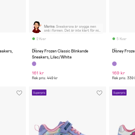
Marina
:
Sneakersna är snygga men
små i formen. Det är inte klart för mig
hur jag fick tillbaka 250 kronor för
att lämna tillbaka sneakers och jag
2 Kvar
5 Kvar
betalade 299 kronor.
(2)
(3)
eakers,
Disney Frozen Classic Blinkande
Disney Froz
Sneakers, Lilac/White
161 kr
169 kr
Rek pris: 449 kr
Rek pris: 339 
Superpris
Superpris