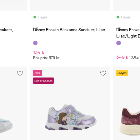
I lager
I lager
(2)
(0)
Disney Frozen Blinkande Sandaler, Lilac
Disney Froze
Lilac/Light 
134 kr
349 kr
(
Utan
Rek pris: 379 kr
-10%
Jollylet
End of Season