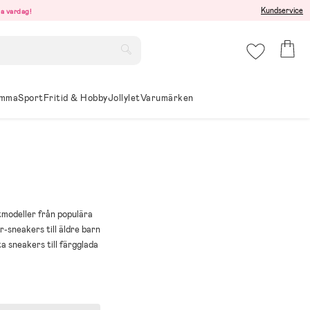
Kundservice
ma vardag!
mma
Sport
Fritid & Hobby
Jollylet
Varumärken
stmodeller från populära
-sneakers till äldre barn
ta sneakers till färgglada