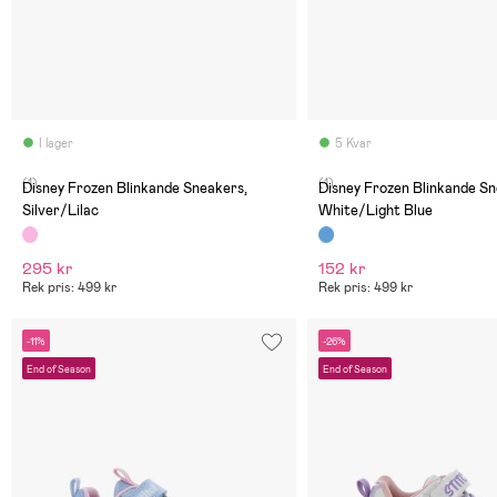
I lager
5 Kvar
(1)
(1)
Disney Frozen Blinkande Sneakers,
Disney Frozen Blinkande Sn
Silver/Lilac
White/Light Blue
295 kr
152 kr
Rek pris: 499 kr
Rek pris: 499 kr
-11%
-26%
End of Season
End of Season