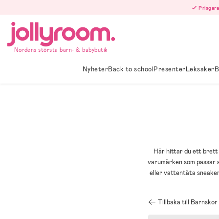
Hoppa
Prisgara
till
innehållet
Nordens största barn- & babybutik
Nyheter
Back to school
Presenter
Leksaker
B
Här hittar du ett brett
varumärken som passar al
eller vattentäta sneakers
Tillbaka till Barnskor