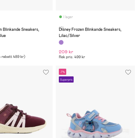
I lager
(0)
n Blinkande Sneakers,
Disney Frozen Blinkande Sneakers,
Blue
Lilac/Silver
209 kr
 rabatt
489 kr
)
Rek pris: 499 kr
-7%
Superpris