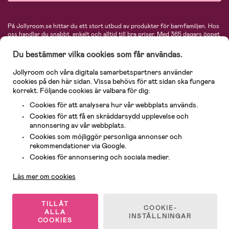
På Jollyroom.se hittar du ett stort utbud av produkter för barnfamiljen.
Hos
oss handlar du snabbt, enkelt och alltid till bra priser.
Med 365 dagars öppet
köp och en mycket kompetent kundtjänst kan du känna dig trygg att handla
hos oss. I vårt sortiment hittar du barnvagnar, bilstolar, kläder för barn och
Du bestämmer vilka cookies som får användas.
baby, produkter för mamman, massor av inspirerande inredning, leksaker,
babyprodukter och mycket mer. Vi erbjuder produkter från välkända
Jollyroom och våra digitala samarbetspartners använder
varumärken så som Britax, Maxi-Cosi, Baby Jogger, BabyBjörn, Didriksons,
cookies på den här sidan. Vissa behövs för att sidan ska fungera
KidKraft, Ergobaby, Philips Avent, Neonate, Cybex, LEGO och många fler.
korrekt. Följande cookies är valbara för dig:
Välkommen in och kika runt i Nordens största barn- och babybutik på nätet!
Cookies för att analysera hur vår webbplats används.
Cookies för att få en skräddarsydd upplevelse och
annonsering av vår webbplats.
Cookies som möjliggör personliga annonser och
rekommendationer via Google.
Kundservice
Cookies för annonsering och sociala medier.
Läs mer om cookies
© 2026 Jollyroom AB. Alla rättigheter reserverade.
TILLÅT
COOKIE-
ALLA
INSTÄLLNINGAR
COOKIES