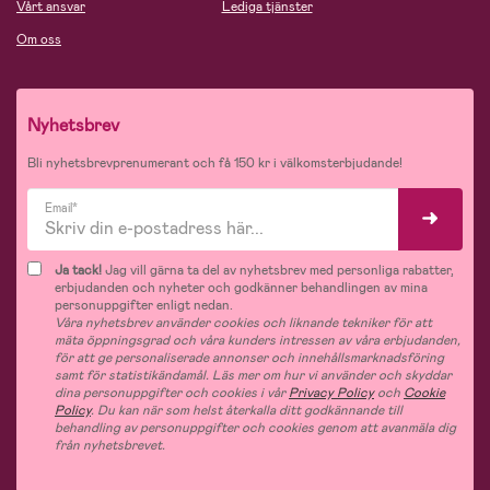
Vårt ansvar
Lediga tjänster
Om oss
Nyhetsbrev
Bli nyhetsbrevprenumerant och få 150 kr i välkomsterbjudande!
Email*
Ja tack!
Jag vill gärna ta del av nyhetsbrev med personliga rabatter,
erbjudanden och nyheter och godkänner behandlingen av mina
personuppgifter enligt nedan.
Våra nyhetsbrev använder cookies och liknande tekniker för att
mäta öppningsgrad och våra kunders intressen av våra erbjudanden,
för att ge personaliserade annonser och innehållsmarknadsföring
samt för statistikändamål. Läs mer om hur vi använder och skyddar
dina personuppgifter och cookies i vår
Privacy Policy
och
Cookie
Policy
. Du kan när som helst återkalla ditt godkännande till
behandling av personuppgifter och cookies genom att avanmäla dig
från nyhetsbrevet.