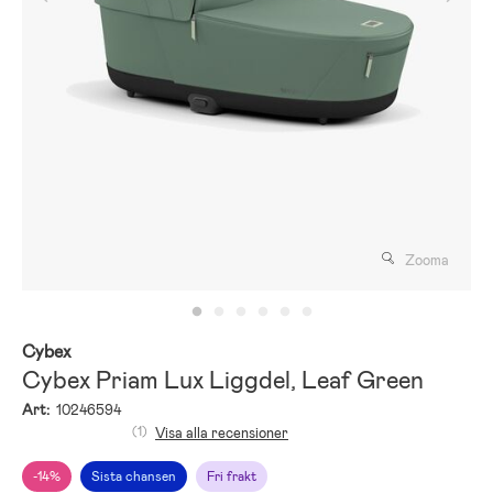
Zooma
Cybex
Cybex Priam Lux Liggdel, Leaf Green
Art:
10246594
(1)
Visa alla recensioner
-14%
Sista chansen
Fri frakt