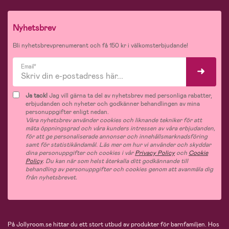
Nyhetsbrev
Bli nyhetsbrevprenumerant och få 150 kr i välkomsterbjudande!
Email*
Ja tack!
Jag vill gärna ta del av nyhetsbrev med personliga rabatter,
erbjudanden och nyheter och godkänner behandlingen av mina
personuppgifter enligt nedan.
Våra nyhetsbrev använder cookies och liknande tekniker för att
mäta öppningsgrad och våra kunders intressen av våra erbjudanden,
för att ge personaliserade annonser och innehållsmarknadsföring
samt för statistikändamål. Läs mer om hur vi använder och skyddar
dina personuppgifter och cookies i vår
Privacy Policy
och
Cookie
Policy
. Du kan när som helst återkalla ditt godkännande till
behandling av personuppgifter och cookies genom att avanmäla dig
från nyhetsbrevet.
På Jollyroom.se hittar du ett stort utbud av produkter för barnfamiljen.
Hos