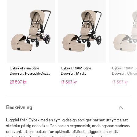
Cybex ePriam Style
Cybex PRIAM Style
Cybex PRIAM St
Duovagn, Rosegold/Cozy
Duovagn, Matt
Duovagn, Chro
Beige
Black/Cozy Beige
Brown/Cozy Be
23 597 kr
17 597 kr
17 597 kr
Beskrivning
Liggdel från Cybex med en rymlig design som ger barnet utrymme att
sträcka på sig och växa. Den har en ergonomisk, andningsbar madrass
och ventilation i botten för optimalt luftflöde. Liggdelen har ett