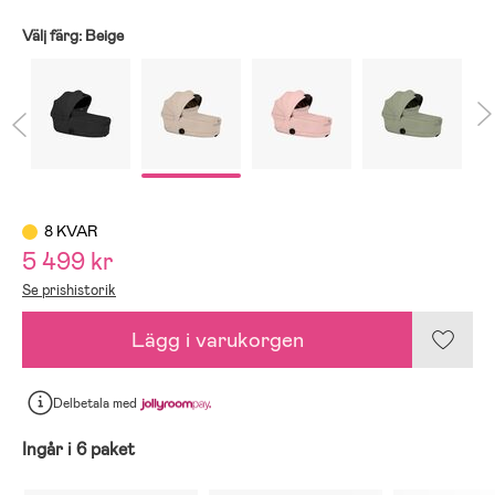
Välj färg:
Beige
8 KVAR
5 499 kr
Se prishistorik
Lägg i varukorgen
Delbetala
med
Ingår i 6 paket