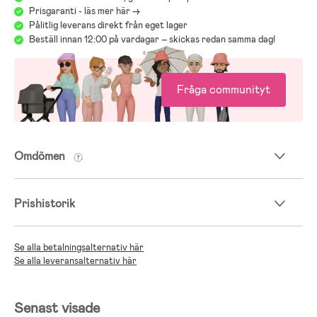
Prisgaranti - läs mer här ->
både dig och ditt barn.
Pålitlig leverans direkt från eget lager
Beställ innan 12:00 på vardagar – skickas redan samma dag!
Jollyrooms Barnvagnsguide
Fråga communityt
Omdömen
Prishistorik
Se alla betalningsalternativ här
Se alla leveransalternativ här
Senast visade