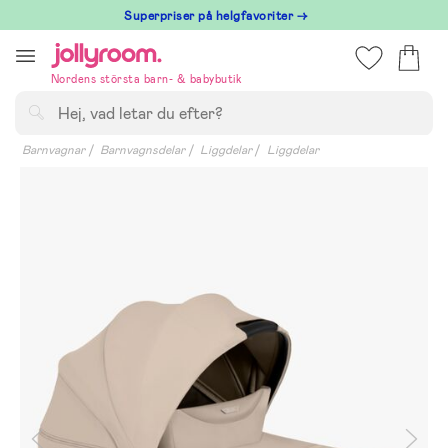
Hoppa
Superpriser på helgfavoriter →
till
innehållet
Nordens största barn- & babybutik
Sök
Barnvagnar
Barnvagnsdelar
Liggdelar
Liggdelar