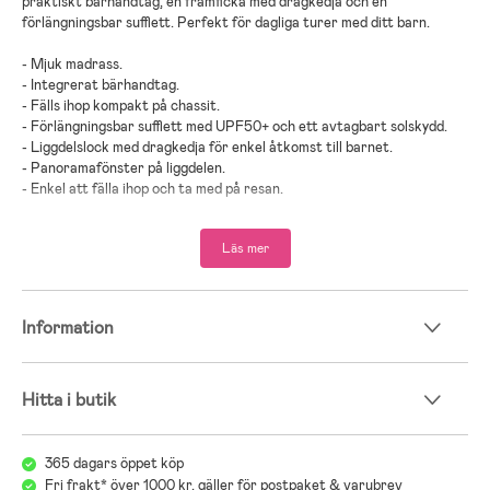
praktiskt bärhandtag, en framficka med dragkedja och en
förlängningsbar sufflett. Perfekt för dagliga turer med ditt barn.
- Mjuk madrass.
- Integrerat bärhandtag.
- Fälls ihop kompakt på chassit.
- Förlängningsbar sufflett med UPF50+ och ett avtagbart solskydd.
- Liggdelslock med dragkedja för enkel åtkomst till barnet.
- Panoramafönster på liggdelen.
- Enkel att fälla ihop och ta med på resan.
- Kompatibel med: Cybex PRIAM Style.
- Maxvikt: 9 kg.
Läs mer
- Rekommenderad ålder: Från nyfödd.
- Denna produkt kan användas som handbagage hos många flygbolag.
Kontrollera med ditt flygbolag innan incheckning eftersom tillåtna
Information
storlekar kan variera.
Barnvagnsguide – hitta rätt vagn för dig och ditt barn
Hitta i butik
Att välja barnvagn kan kännas överväldigande med många modeller,
märken och funktioner. Vår barnvagnsguide hjälper dig att jämföra
365 dagars öppet köp
olika typer av vagnar, säkerhet och praktiska funktioner. Med guiden
Fri frakt* över 1000 kr, gäller för postpaket & varubrev
blir det enklare att hitta en vagn som är trygg, bekväm och smidig för