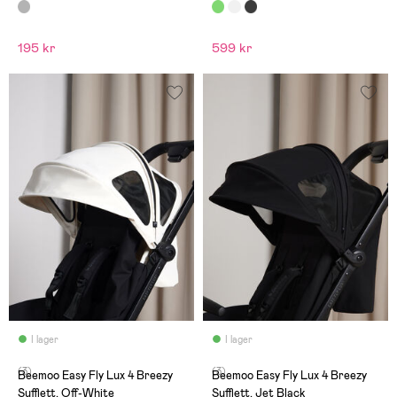
195 kr
599 kr
I lager
I lager
(3)
(3)
Beemoo Easy Fly Lux 4 Breezy
Beemoo Easy Fly Lux 4 Breezy
Sufflett, Off-White
Sufflett, Jet Black