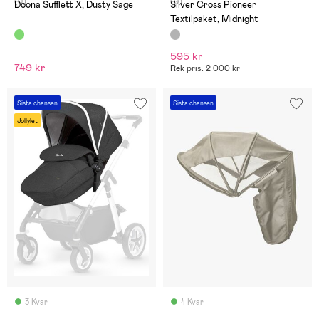
(0)
(0)
Doona Sufflett X, Dusty Sage
Silver Cross Pioneer
Textilpaket, Midnight
595 kr
749 kr
Rek pris: 2 000 kr
Sista chansen
Sista chansen
Jollylet
3 Kvar
4 Kvar