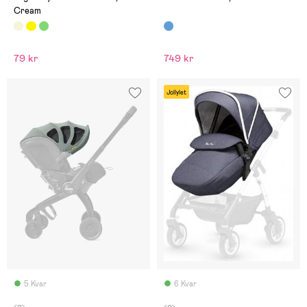
Cream
79 kr
749 kr
Jollylet
5 Kvar
6 Kvar