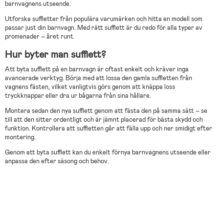
barnvagnens utseende.
Utforska suffletter från populära varumärken och hitta en modell som
passar just din barnvagn. Med rätt sufflett är du redo för alla typer av
promenader – året runt.
Hur byter man sufflett?
Att byta sufflett på en barnvagn är oftast enkelt och kräver inga
avancerade verktyg. Börja med att lossa den gamla suffletten från
vagnens fästen, vilket vanligtvis görs genom att knäppa loss
tryckknappar eller dra ur bågarna från sina hållare.
Montera sedan den nya sufflett genom att fästa den på samma sätt – se
till att den sitter ordentligt och är jämnt placerad för bästa skydd och
funktion. Kontrollera att suffletten går att fälla upp och ner smidigt efter
montering.
Genom att byta sufflett kan du enkelt förnya barnvagnens utseende eller
anpassa den efter säsong och behov.