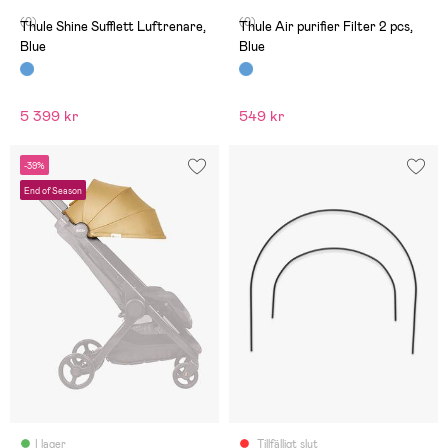
(0)
(0)
Thule Shine Sufflett Luftrenare,
Thule Air purifier Filter 2 pcs,
Blue
Blue
5 399 kr
549 kr
-39%
End of Season
I lager
Tillfälligt slut