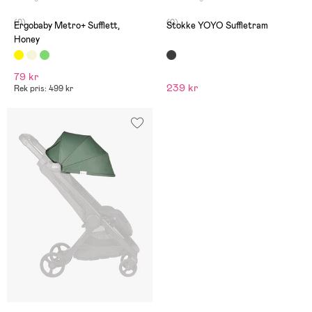
(0)
(0)
Ergobaby Metro+ Sufflett,
Stokke YOYO Suffletram
Honey
79 kr
239 kr
Rek pris: 499 kr