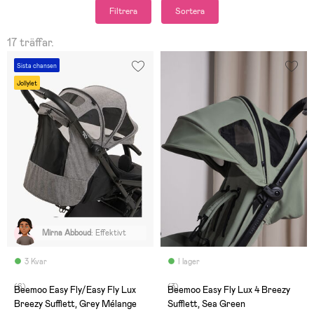
Filtrera
Sortera
17 träffar.
Sista chansen
Jollylet
Mirna Abboud
:
Effektivt
3 Kvar
I lager
(6)
(3)
Beemoo Easy Fly/Easy Fly Lux
Beemoo Easy Fly Lux 4 Breezy
Breezy Sufflett, Grey Mélange
Sufflett, Sea Green