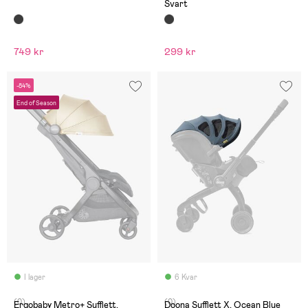
Svart
749 kr
299 kr
-84%
End of Season
I lager
6 Kvar
(0)
(0)
Ergobaby Metro+ Sufflett,
Doona Sufflett X, Ocean Blue