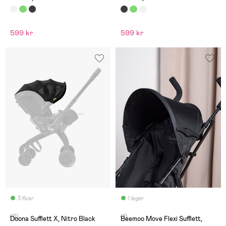
599 kr
599 kr
3 Kvar
I lager
(0)
(1)
Doona Sufflett X, Nitro Black
Beemoo Move Flexi Sufflett,