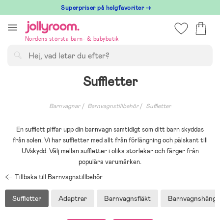
Hoppa
Superpriser på helgfavoriter →
till
innehållet
Nordens största barn- & babybutik
Sök
Suffletter
Barnvagnar
Barnvagnstillbehör
Suffletter
En sufflett piffar upp din barnvagn samtidigt som ditt barn skyddas
från solen. Vi har suffletter med allt från förlängning och pälskant till
UVskydd. Välj mellan suffletter i olika storlekar och färger från
populära varumärken.
Tillbaka till Barnvagnstillbehör
Suffletter
Adaptrar
Barnvagnsfläkt
Barnvagnshäng