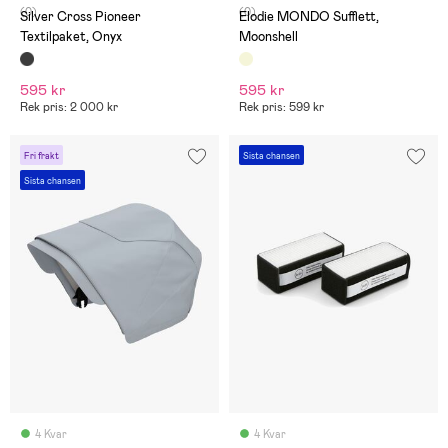
(0)
(0)
Silver Cross Pioneer
Elodie MONDO Sufflett,
Textilpaket, Onyx
Moonshell
595 kr
595 kr
Rek pris: 2 000 kr
Rek pris: 599 kr
Fri frakt
Sista chansen
Sista chansen
4 Kvar
4 Kvar