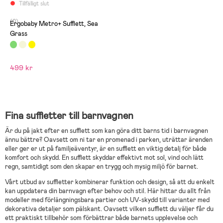
Tillfälligt slut
(0)
Ergobaby Metro+ Sufflett, Sea
Grass
499 kr
Fina suffletter till barnvagnen
Är du på jakt efter en sufflett som kan göra ditt barns tid i barnvagnen
ännu bättre? Oavsett om ni tar en promenad i parken, uträttar ärenden
eller ger er ut på familjeäventyr, är en sufflett en viktig detalj för både
komfort och skydd. En sufflett skyddar effektivt mot sol, vind och lätt
regn, samtidigt som den skapar en trygg och mysig miljö för barnet.
Vårt utbud av suffletter kombinerar funktion och design, så att du enkelt
kan uppdatera din barnvagn efter behov och stil. Här hittar du allt från
modeller med förlängningsbara partier och UV-skydd till varianter med
dekorativa detaljer som pälskant. Oavsett vilken sufflett du väljer får du
ett praktiskt tillbehör som förbättrar både barnets upplevelse och