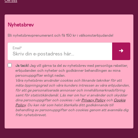
Om oss
Nyhetsbrev
Bli nyhetsbrevprenumerant och få 150 kr i välkomsterbjudande!
Email*
Ja tack!
Jag vill gärna ta del av nyhetsbrev med personliga rabatter,
erbjudanden och nyheter och godkänner behandlingen av mina
personuppgifter enligt nedan.
Våra nyhetsbrev använder cookies och liknande tekniker för att
mäta öppningsgrad och våra kunders intressen av våra erbjudanden,
för att ge personaliserade annonser och innehållsmarknadsföring
samt för statistikändamål. Läs mer om hur vi använder och skyddar
dina personuppgifter och cookies i vår
Privacy Policy
och
Cookie
Policy
. Du kan när som helst återkalla ditt godkännande till
behandling av personuppgifter och cookies genom att avanmäla dig
från nyhetsbrevet.