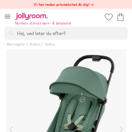
Hoppa
Vi har redan prismatchat åt dig! →
till
innehållet
Nordens största barn- & babybutik
Sök
Barnvagnar
Sulkys
Sulkys