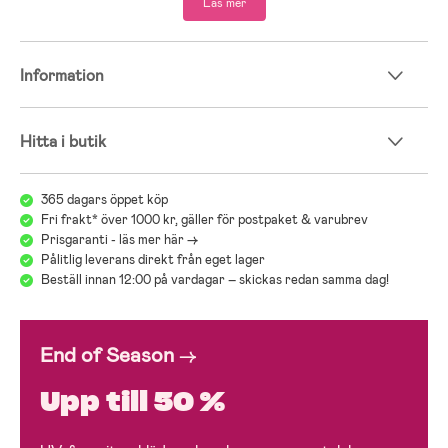
Läs mer
– Rekommenderad ålder: Från 6 månader till 4 år.
Vi på Jollyroom vet hur svårt det kan vara att välja en barnvagn som
passar just dig och ditt barns behov, och att det ibland kan bli mycket
Information
att tänka på med olika modeller, märken och funktioner. För att
underlätta detta viktiga val hänvisar vi gärna till vår guide för
barnvagnar:
Jollyrooms Barnvagnsguide
.
Hitta i butik
;
365 dagars öppet köp
Fri frakt* över 1000 kr, gäller för postpaket & varubrev
Prisgaranti - läs mer här ->
Pålitlig leverans direkt från eget lager
Beställ innan 12:00 på vardagar – skickas redan samma dag!
End of Season
→
Upp till 50 %