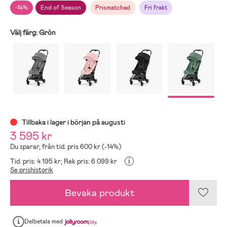
-14%
End of Season
Prismatchad
Fri frakt
Välj färg:
Grön
Tillbaka i lager i början på augusti
3 595 kr
Du sparar, från tid. pris 600 kr (-14%)
i
Tid. pris: 4 195 kr;
Rek pris: 6 099 kr
Se prishistorik
Bevaka produkt
Delbetala
med