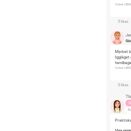
Cybex LIBEL
3 likes
Je
Gä
Mycket br
liggläget
handbaga
Cybex LIBEL
3 likes
Tii
G
Bo
Cy
Praktiska
Visa origi