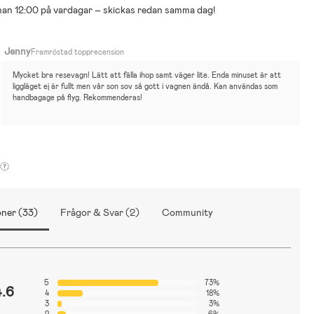
nnan 12:00 på vardagar – skickas redan samma dag!
barns behov, och att det ibland kan bli mycket att tänka på med olika
ken och funktioner. För att underlätta detta viktiga val hänvisar vi
 guide för barnvagnar:
Jenny
Framröstad topprecension
arnvagnsguide
Mycket bra resevagn! Lätt att fälla ihop samt väger lite. Enda minuset är att 
liggläget ej är fullt men vår son sov så gott i vagnen ändå. Kan användas som 
handbagage på flyg. Rekommenderas!
ner (33)
Frågor & Svar (2)
Community
5
73%
4.6
4
18%
3
3%
2
6%