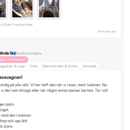
LE Sulky, Fog Grey/Silver
för 9 mån. sen
linda G
Verifierad köpare
assy Joy Engineer
yggsatser & Lego
Cykla
Elektriska bilar & fordon
Vattenlek
ita & Måla
Utklädnad
Bollsport
Astrid Lindgren
Bamse
Bolibompa
esevagnen!
randman Sam
Fåret Shaun
John Deere
Paw Patrol
Pippi Långstrump
midig på alla sätt. Vi har haft den när vi reser, med i kabinen. Nu 
r i Hus
Bil
Promenera
Neutrala färger
Resa
Djur & Natur
vi den som bilvagn eller när någon annan passar barnen. Tar noll 
eminredning
Skönhet & Mode
Inredning
bex Balios S Lux, & Cybex Gazelle S Duo.
gen plats
inget
 med den i kabinen
 ihop och upp lätt
tt styra