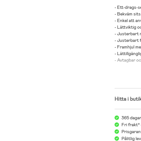
- Ett-drags-se
- Bekväm sits
- Enkel att a
- Lättviktig 
- Justerbart 
- Justerbart 
- Framhjul m
- Lättillgängl
- Avtagbar oc
- Enkel att fä
- Travelsyste
- Nytt för d
struktur på s
- Denna prod
Hitta i buti
med ditt flyg
- Maxvikt: 22 
365 dagar
- Bygel medföl
Fri frakt*
- Rekommende
Prisgarant
Pålitlig l
Vi på Jollyro