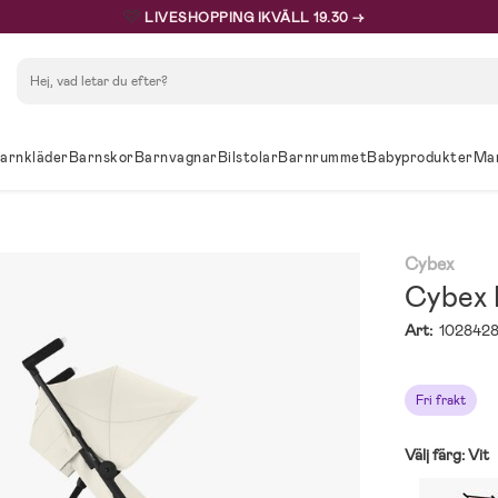
🩷
LIVESHOPPING IKVÄLL 19.30 →
Sök
arnkläder
Barnskor
Barnvagnar
Bilstolar
Barnrummet
Babyprodukter
Ma
Cybex
Cybex 
Art:
102842
Fri frakt
Välj färg:
Vit