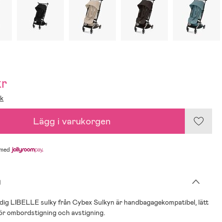
kr
ik
Lägg i varukorgen
med
g
dig LIBELLE sulky från Cybex Sulkyn är handbagagekompatibel, lätt
ör ombordstigning och avstigning.