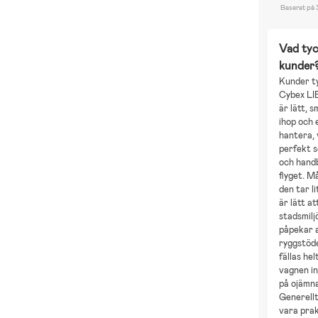
Baserat på 
Vad tyc
kunder
Kunder t
Cybex LI
är lätt, s
ihop och 
hantera, 
perfekt 
och hand
flyget. M
den tar l
är lätt a
stadsmilj
påpekar 
ryggstöde
fällas hel
vagnen in
på ojämna
Generell
vara prak