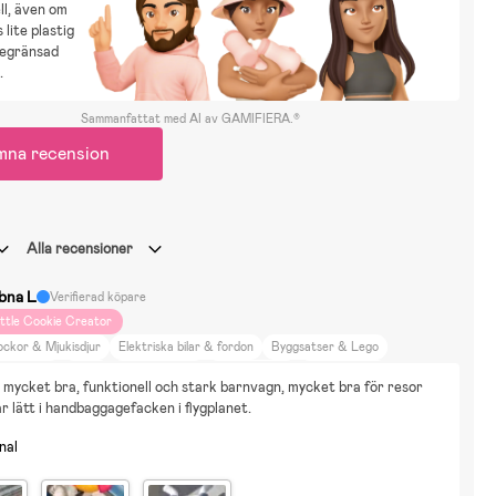
ll, även om
 lite plastig
begränsad
.
Sammanfattat med AI av GAMIFIERA.®
mna recension
Alla recensioner
bna L
Verifierad köpare
ittle Cookie Creator
ockor & Mjukisdjur
Elektriska bilar & fordon
Byggsatser & Lego
ita & Måla
Cykla
Bor i lägenhet
Heminredning
Mat & Dryck
 mycket bra, funktionell och stark barnvagn, mycket bra för resor 
jur & Natur
Neutrala färger
Promenader
r lätt i handbaggagefacken i flygplanet.
nderkraft trig 3, och cybex libelle sulky
nal