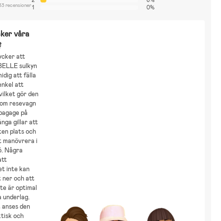
33 recensioner
1
0%
ker våra
?
ycker att
BELLE sulkyn
midig att fälla
enkel att
vilket gör den
som resevagn
bagage på
ånga gillar att
iten plats och
tt manövrera i
ö. Några
att
t inte kan
t ner och att
te är optimal
 underlag.
t anses den
tisk och