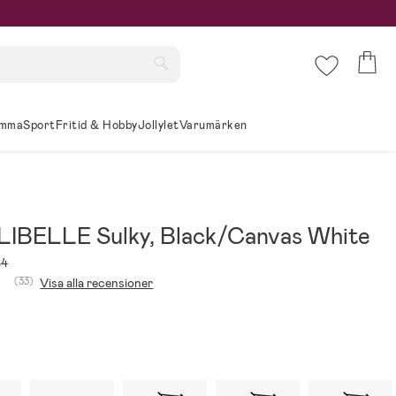
mma
Sport
Fritid & Hobby
Jollylet
Varumärken
LIBELLE Sulky, Black/Canvas White
84
(33)
Visa alla recensioner