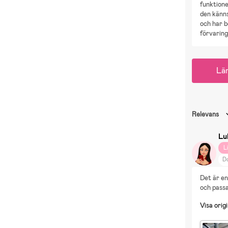
funktione
den känns
och har 
förvaring
Lä
Relevans
Lu
L
D
R
Det är en
D
och passa
Ki
Visa origi