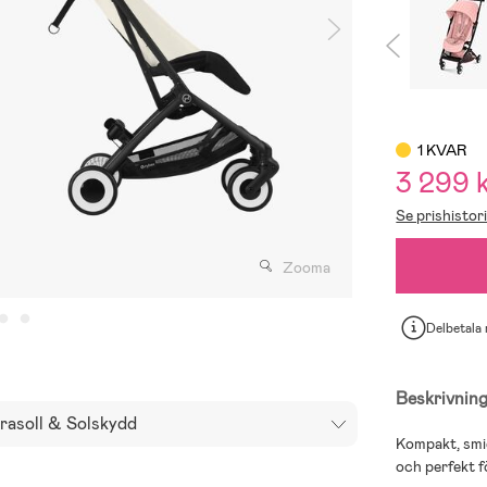
1 KVAR
3 299 
Se prishistor
Zooma
Delbetala
Beskrivnin
rasoll & Solskydd
Kompakt, smi
och perfekt f