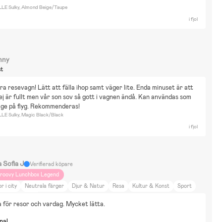
LE Sulky, Almond Beige/Taupe
i fjol
nny
st
a resevagn! Lätt att fälla ihop samt väger lite. Enda minuset är att 
 ej är fullt men vår son sov så gott i vagnen ändå. Kan användas som 
ge på flyg. Rekommenderas!
LE Sulky, Magic Black/Black
i fjol
a Sofia J
Verifierad köpare
roovy Lunchbox Legend
r i city
Neutrala färger
Djur & Natur
Resa
Kultur & Konst
Sport
bex balios lux S
 för resor och vardag. Mycket lätta.
nal