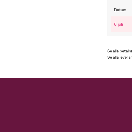
Datum
8 juli
Se alla betaln
Se alla levera