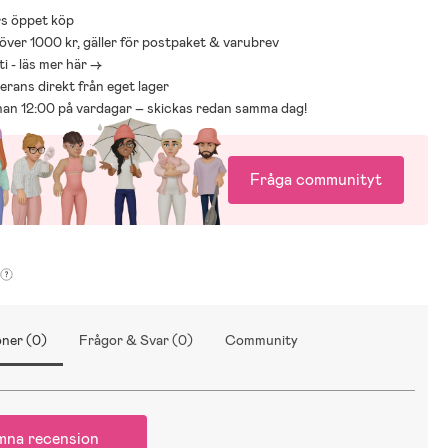
s öppet köp
ide – hitta rätt vagn för dig och ditt barn
 över 1000 kr, gäller för postpaket & varubrev
rnvagn kan kännas överväldigande med många modeller, märken och
i - läs mer här ->
år barnvagnsguide hjälper dig att jämföra olika typer av vagnar,
everans direkt från eget lager
praktiska funktioner. Med guiden blir det enklare att hitta en vagn
nnan 12:00 på vardagar – skickas redan samma dag!
 bekväm och smidig för både dig och ditt barn.
Fråga communityt
arnvagnsguide
ner (0)
Frågor & Svar (0)
Community
mna recension