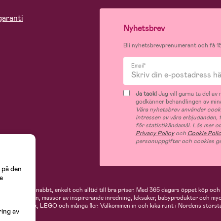
garanti
Nyhetsbrev
Bli nyhetsbrevprenumerant och få 15
Email*
Ja tack!
Jag vill gärna ta del a
godkänner behandlingen av mina
Våra nyhetsbrev använder cooki
intressen av våra erbjudanden,
för statistikändamål. Läs mer o
Privacy Policy
och
Cookie Poli
personuppgifter och cookies ge
 på den
e
 handlar du snabbt, enkelt och alltid till bra priser.
Med 365 dagars öppet köp och e
ukter för mamman, massor av inspirerande inredning, leksaker, babyprodukter och my
Neonate, Cybex, LEGO och många fler. Välkommen in och kika runt i Nordens största
ring av