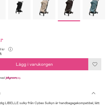
kr
i
9 kr
ik
Lägg i varukorgen
med
g
dig LIBELLE sulky från Cybex Sulkyn är handbagagekompatibel, lätt