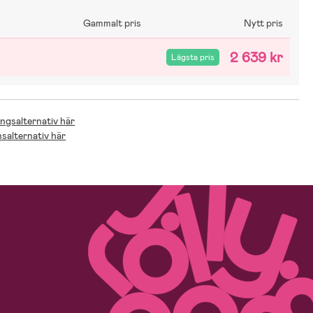
Gammalt pris
Nytt pris
2 639 kr
Lägsta pris
ingsalternativ här
nsalternativ här