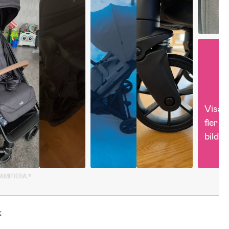
Visa 
fler 
bilder
GAMIFIERA.®
k