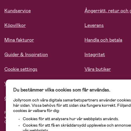
Kundservice
Ångerrätt, retur och 
Köpvillkor
Leverans
Mina fakturor
Handla och betala
Guider & Inspiration
Integritet
Cookie settings
Våra butiker
Vårt ansvar
Lediga tjänster
Du bestämmer vilka cookies som får användas.
Om oss
Jollyroom och våra digitala samarbetspartners använder cookies
här sidan. Vissa behövs för att sidan ska fungera korrekt. Följand
cookies är valbara för dig:
På Jollyroom.se hittar du ett stort utbud av produkter för barnfamiljen.
Hos oss
vårt sortiment hittar du barnvagnar, bilstolar, kläder för barn och baby, prod
Cookies för att analysera hur vår webbplats används.
Cosi, Baby Jogger, BabyBjörn, Didriksons, KidKraft, Ergobaby, Philips Avent, 
Cookies för att få en skräddarsydd upplevelse och annonse
vår webbplats.