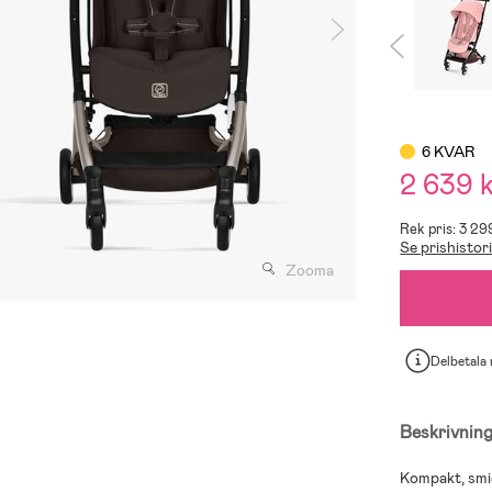
6 KVAR
2 639 
Rek pris: 3 29
Se prishistor
Zooma
Delbetala
Beskrivnin
Kompakt, smi