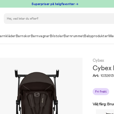
Superpriser på helgfavoriter →
Sök
arnkläder
Barnskor
Barnvagnar
Bilstolar
Barnrummet
Babyprodukter
Ma
Cybex
Cybex 
Art:
1032613
Fri frakt
Välj färg:
Bru