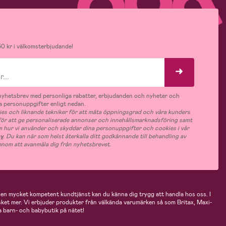
0 kr i välkomsterbjudande!
v nyhetsbrev med personliga rabatter, erbjudanden och nyheter och
 personuppgifter enligt nedan.
es och liknande tekniker för att mäta öppningsgrad och våra kunders
 för att ge personaliserade annonser och innehållsmarknadsföring samt
m hur vi använder och skyddar dina personuppgifter och cookies i vår
cy
. Du kan när som helst återkalla ditt godkännande till behandling av
nom att avanmäla dig från nyhetsbrevet.
n mycket kompetent kundtjänst kan du känna dig trygg att handla hos oss. I
cket mer. Vi erbjuder produkter från välkända varumärken så som Britax, Maxi-
 barn- och babybutik på nätet!