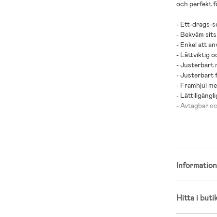
och perfekt f
- Ett-drags-se
- Bekväm sits
- Enkel att a
- Lättviktig 
- Justerbart 
- Justerbart 
- Framhjul m
- Lättillgängl
- Avtagbar oc
- Enkel att fä
- Travelsyste
- Nytt för d
struktur på 
- Denna prod
Informatio
med ditt flyg
- Maxvikt: 22 
Hitta i buti
- Bygel medföl
- Rekommende