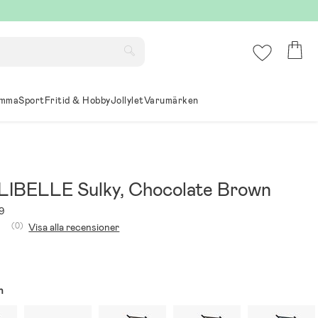
mma
Sport
Fritid & Hobby
Jollylet
Varumärken
LIBELLE Sulky, Chocolate Brown
9
(0)
Visa alla recensioner
n