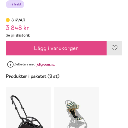
Fri frakt
8 KVAR
3 848 kr
Se prishistorik
Lägg i varukorgen
Delbetala
med
Produkter i paketet (2 st)