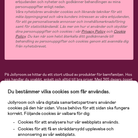
erbjudanden och nyheter och godkänner behandlingen av mina
personuppgifter enligt nedan.
Våra nyhetsbrev använder cookies och liknande tekniker för att
mäta öppningsgrad och våra kunders intressen av våra erbjudanden,
för att ge personaliserade annonser och innehållsmarknadsföring
samt för statistikändamål. Läs mer om hur vi använder och skyddar
dina personuppgifter och cookies i vår
Privacy Policy
och
Cookie
Policy
. Du kan när som helst återkalla ditt godkännande till
behandling av personuppgifter och cookies genom att avanmäla dig
från nyhetsbrevet.
På Jollyroom.se hittar du ett stort utbud av produkter för barnfamiljen.
Hos
oss handlar du snabbt, enkelt och alltid till bra priser.
Med 365 dagars öppet
köp och en mycket kompetent kundtjänst kan du känna dig trygg att handla
hos oss. I vårt sortiment hittar du barnvagnar, bilstolar, kläder för barn och
Du bestämmer vilka cookies som får användas.
baby, produkter för mamman, massor av inspirerande inredning, leksaker,
babyprodukter och mycket mer. Vi erbjuder produkter från välkända
Jollyroom och våra digitala samarbetspartners använder
varumärken så som Britax, Maxi-Cosi, Baby Jogger, BabyBjörn, Didriksons,
cookies på den här sidan. Vissa behövs för att sidan ska fungera
KidKraft, Ergobaby, Philips Avent, Neonate, Cybex, LEGO och många fler.
korrekt. Följande cookies är valbara för dig:
Välkommen in och kika runt i Nordens största barn- och babybutik på nätet!
Cookies för att analysera hur vår webbplats används.
Cookies för att få en skräddarsydd upplevelse och
annonsering av vår webbplats.