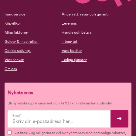
Kundservice
Ångerrätt, retur och garanti
Köpvillkor
Leverans
Mina fakturor
Handla och betala
Guider & Inspiration
Integritet
Cookie settings
Våra butiker
Vårt ansvar
Lediga tjänster
Om oss
Nyhetsbrev
Bli nyhetsbrevprenumerant och få 150 kr i välkomsterbjudande!
Email*
Ja tack!
Jag vill gärna ta del av nyhetsbrev med personliga rabatter,