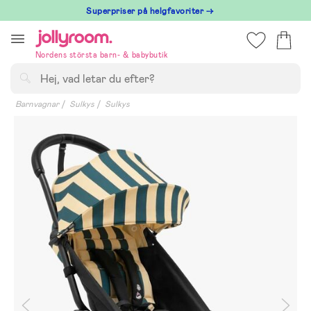
Hoppa
Superpriser på helgfavoriter →
till
innehållet
Nordens största barn- & babybutik
Sök
Barnvagnar
Sulkys
Sulkys