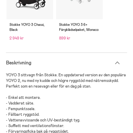
Stokke YOYO 3 Chassi,
Stokke YOYO 3 6+
Black
Färgklädselpaket, Monaco
2 949 kr
899 kr
Beskrivning
YOYO 3
sittvagn
från
Stokke
.
En uppdaterad version av den populära
YOYO 2, nu med ny kudde och högre ryggstöd med nätremsskydd
.
Perfekt
som en resevagn eller för en dag på stan
.
-
Enkel att montera
.
-
Vadderat säte
.
-
Fempunktssele
.
-
Fällbart ryggstöd
.
-
Vattenavvissande och UV-beständigt tyg
.
-
Sufflett med ventilationsfönster
.
-
Förvaringsficka bak på ryggstödet
.