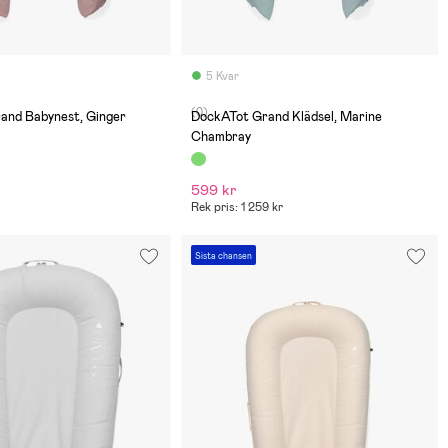
5 Kvar
(0)
and Babynest, Ginger
DockATot Grand Klädsel, Marine
Chambray
599 kr
Rek pris: 1 259 kr
Sista chansen