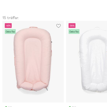
15 träffar.
-45%
-54%
Oeko-Tex
Oeko-Tex