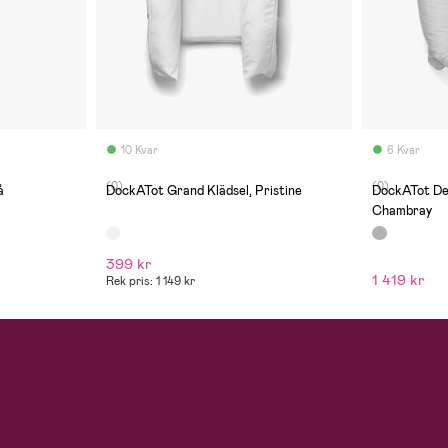
10 Kvar
6 Kvar
(0)
(0)
å
DockATot Grand Klädsel, Pristine
DockATot Del
Chambray
399 kr
1 419 kr
Rek pris: 1 149 kr