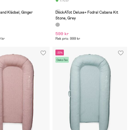
4 Kvar
(0)
nd Klädsel, Ginger
DockATot Deluxe+ Fodral Cabana Kit
Stone, Grey
599 kr
9 kr
Rek pris: 999 kr
-33%
Oeko-Tex