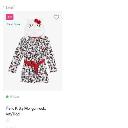
1 träff.
-12%
Flash Price
9 Kvar
(0)
Hello Kitty Morgonrock,
Vit/Röd