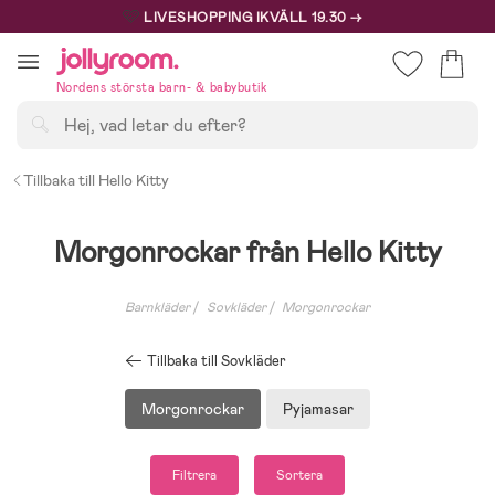
Hoppa
🩷
LIVESHOPPING IKVÄLL 19.30 →
till
innehållet
Nordens största barn- & babybutik
Sök
Tillbaka till Hello Kitty
Morgonrockar från Hello Kitty
Barnkläder
Sovkläder
Morgonrockar
Tillbaka till Sovkläder
Morgonrockar
Pyjamasar
Filtrera
Sortera