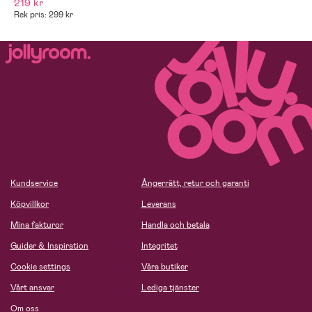
219 kr
Rek pris: 299 kr
Kundservice
Ångerrätt, retur och garanti
Köpvillkor
Leverans
Mina fakturor
Handla och betala
Guider & Inspiration
Integritet
Cookie settings
Våra butiker
Vårt ansvar
Lediga tjänster
Om oss