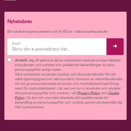
Nyhetsbrev
Bli nyhetsbrevprenumerant och få 150 kr i välkomsterbjudande!
Email*
Ja tack!
Jag vill gärna ta del av nyhetsbrev med personliga rabatter,
erbjudanden och nyheter och godkänner behandlingen av mina
personuppgifter enligt nedan.
Våra nyhetsbrev använder cookies och liknande tekniker för att
mäta öppningsgrad och våra kunders intressen av våra erbjudanden,
för att ge personaliserade annonser och innehållsmarknadsföring
samt för statistikändamål. Läs mer om hur vi använder och skyddar
dina personuppgifter och cookies i vår
Privacy Policy
och
Cookie
Policy
. Du kan när som helst återkalla ditt godkännande till
behandling av personuppgifter och cookies genom att avanmäla dig
från nyhetsbrevet.