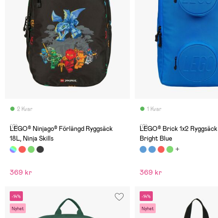
2 Kvar
1 Kvar
(0)
(0)
LEGO® Ninjago® Förlängd Ryggsäck
LEGO® Brick 1x2 Ryggsäck 
18L, Ninja Skills
Bright Blue
369 kr
369 kr
-14%
-14%
Nyhet
Nyhet