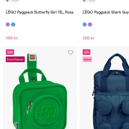
I lager
I lager
(0)
(0)
LEGO Ryggsäck Butterfly Girl 13L, Rosa
LEGO Ryggsäck Shark Guy 
199 kr
199 kr
-23%
-21%
End of Season
Nyhet