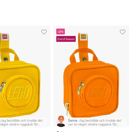
-23%
End of Season
Jag beställde och trodde det
Sanna
:
Jag beställde och trodde det
 något mindre ryggsäck för
var en något mindre ryggsäck för
tt ha t.ex. en liten
barn, att ha t.ex. en liten