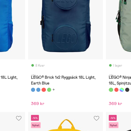
8 Kvar
I lager
(0)
(0)
18L Light,
LEGO® Brick 1x2 Ryggsäck 18L Light,
LEGO® Ninjago® Förlängd
Earth Blue
18L, Spinjit
369 kr
369 kr
-14%
-14%
Nyhet
Nyhet