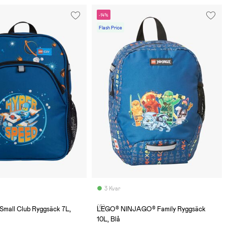
-14%
Flash Price
3 Kvar
(6)
Small Club Ryggsäck 7L,
LEGO® NINJAGO® Family Ryggsäck
10L, Blå