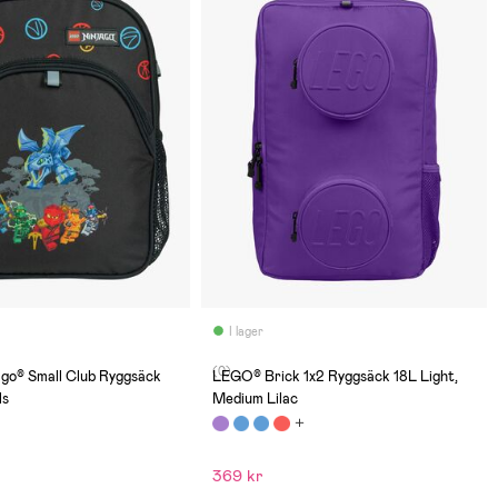
I lager
(0)
go® Small Club Ryggsäck
LEGO® Brick 1x2 Ryggsäck 18L Light,
ls
Medium Lilac
369 kr