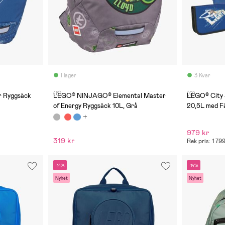
I lager
3 Kvar
(6)
(0)
r Ryggsäck
LEGO® NINJAGO® Elemental Master
LEGO® City 
of Energy Ryggsäck 10L, Grå
20,5L med F
Pennfodral, 
979 kr
319 kr
Rek pris: 1 79
-14%
-14%
Nyhet
Nyhet