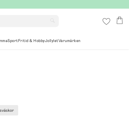
mma
Sport
Fritid & Hobby
Jollylet
Varumärken
sväskor