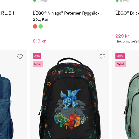
vatten
3 Kvar
9 Kvar
packba
åh vilk
(0)
(1)
öppnad
13L, Blå
LEGO® Ninjago® Petersen Ryggsäck
normal
23L, Kai
229 kr
819 kr
Rek pris: 349 
-21%
-20%
Nyhet
Nyhet