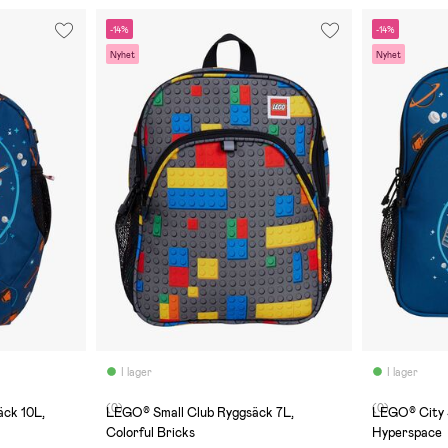
-14%
-14%
Nyhet
Nyhet
I lager
I lager
(0)
(0)
ck 10L,
LEGO® Small Club Ryggsäck 7L,
LEGO® City 
Colorful Bricks
Hyperspace