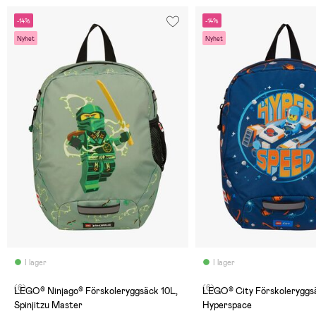
-14%
-14%
Nyhet
Nyhet
I lager
I lager
(6)
(6)
LEGO® Ninjago® Förskoleryggsäck 10L,
LEGO® City Förskoleryggsä
Spinjitzu Master
Hyperspace