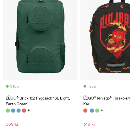
9 Kvar
I lager
(0)
(6)
LEGO® Brick 1x2 Ryggsäck 18L Light,
LEGO® Ninjago® Förskolery
Earth Green
Kai
369 kr
319 kr