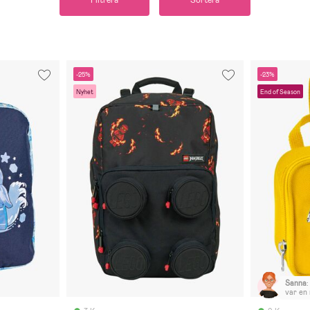
Filtrera
Sortera
-25%
-23%
Nyhet
End of Season
Sanna
:
var en
barn, a