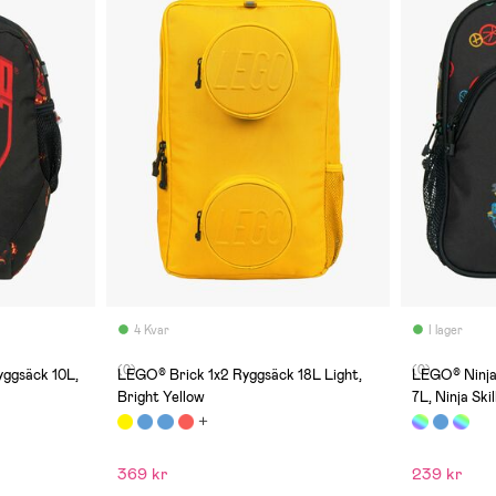
4 Kvar
I lager
(0)
(0)
ggsäck 10L,
LEGO® Brick 1x2 Ryggsäck 18L Light,
LEGO® Ninja
Bright Yellow
7L, Ninja Skil
369 kr
239 kr