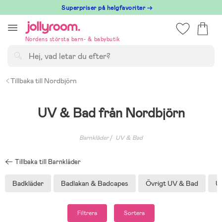
Hoppa
Superpriser på helgfavoriter →
till
innehållet
Nordens största barn- & babybutik
Sök
Tillbaka till Nordbjörn
UV & Bad från Nordbjörn
Barnkläder
UV & Bad
Tillbaka till Barnkläder
Badkläder
Badlakan & Badcapes
Övrigt UV & Bad
U
Filtrera
Sortera