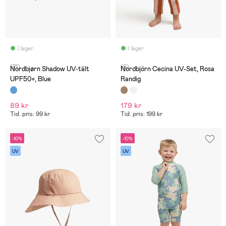
I lager
I lager
(21)
(0)
Nordbjørn Shadow UV-tält
Nordbjörn Cecina UV-Set, Rosa
UPF50+, Blue
Randig
89 kr
179 kr
Tid. pris: 99 kr
Tid. pris: 199 kr
-10%
-10%
UV
UV