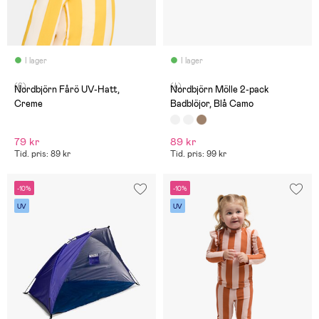
I lager
I lager
(6)
(4)
Nordbjörn Fårö UV-Hatt,
Nordbjörn Mölle 2-pack
Creme
Badblöjor, Blå Camo
79 kr
89 kr
Tid. pris: 89 kr
Tid. pris: 99 kr
-10%
-10%
UV
UV