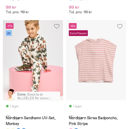
99 kr
99 kr
Tid. pris: 119 kr
Tid. pris: 119 kr
-17%
-16%
UV
End of Season
Emma
:
Byxorna är
ALLDELES för stora i
midjan i storlek 110/116,
tröjan sitter bra. Min dotter
I lager
I lager
måste ha en tofs i midjan för
att de ska hålla sig uppe, så
(11)
(3)
blir att beställa annat märke
Nordbjørn Sandhamn UV-Set,
Nordbjørn Skrea Badponcho,
tyvärr. Orimligt stora i
Monkey
Pink Stripe
midjan.