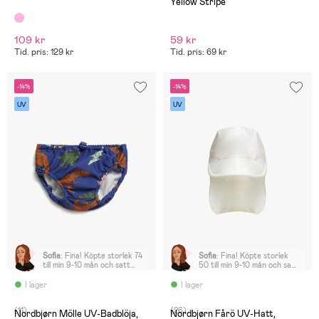
Yellow Stripe
109 kr
59 kr
Tid. pris: 129 kr
Tid. pris: 69 kr
-14%
-14%
UV
UV
Sofia
:
Fina! Köpte storlek 74
Sofia
:
Fina! Köpte storlek
till min 9-10 mån och satt
50 till min 9-10 mån och satt
bra
okej, lite stora men inte
överdrivet
I lager
I lager
(11)
(26)
Nordbjørn Mölle UV-Badblöja,
Nordbjørn Fårö UV-Hatt,