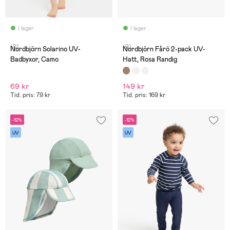
I lager
I lager
(0)
(0)
Nordbjörn Solarino UV-
Nordbjörn Fårö 2-pack UV-
Badbyxor, Camo
Hatt, Rosa Randig
69 kr
149 kr
Tid. pris: 79 kr
Tid. pris: 169 kr
-12%
-12%
UV
UV