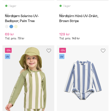
I lager
I lager
(4)
(4)
Nordbjørn Solarino UV-
Nordbjörn Hönö UV-Dräkt,
Badbyxor, Palm Tree
Brown Stripe
69 kr
129 kr
Tid. pris: 79 kr
Tid. pris: 149 kr
-13%
-13%
UV
UV