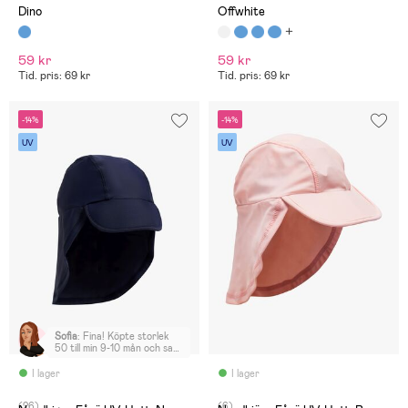
Dino
Offwhite
59 kr
59 kr
Tid. pris: 69 kr
Tid. pris: 69 kr
-14%
-14%
UV
UV
Sofia
:
Fina! Köpte storlek
50 till min 9-10 mån och satt
okej, lite stora men inte
överdrivet
I lager
I lager
(26)
(6)