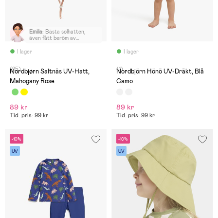
Emilia
:
Bästa solhatten,
även fått beröm av
förskolan. Hatten är lite
längre i bak så nacken
I lager
I lager
skyddas, älskar att man kan
klämma åt den under hakan
(25)
(1)
och snart 3 åringen kan
Nordbjørn Saltnäs UV-Hatt,
Nordbjörn Hönö UV-Dräkt, Blå
även göra det själv.
Mahogany Rose
Camo
89 kr
89 kr
Tid. pris: 99 kr
Tid. pris: 99 kr
-10%
-10%
UV
UV