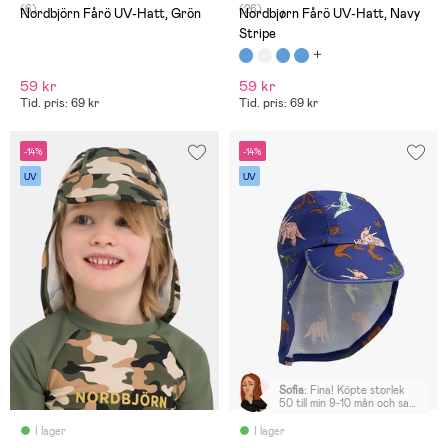
(6)
(26)
Nordbjörn Fårö UV-Hatt, Grön
Nordbjørn Fårö UV-Hatt, Navy
Stripe
59 kr
59 kr
Tid. pris: 69 kr
Tid. pris: 69 kr
-14%
-14%
UV
UV
Sofia
:
Fina! Köpte storlek
50 till min 9-10 mån och satt
okej, lite stora men inte
överdrivet
I lager
I lager