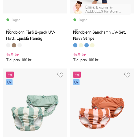
Emma
:
Byxorna är
ALLDELES för stora i
midjan i storlek 110/116,
tröjan sitter bra. Min dotter
I lager
I lager
måste ha en tofs i midjan för
att de ska hålla sig uppe, så
(0)
(11)
blir att beställa annat märke
Nordbjörn Fårö 2-pack UV-
Nordbjørn Sandhamn UV-Set,
tyvärr. Orimligt stora i
Hatt, Ljusblå Randig
Navy Stripe
midjan.
149 kr
149 kr
Tid. pris: 169 kr
Tid. pris: 169 kr
-11%
-11%
UV
UV