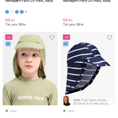
Nordbjørn Fårö UV-Hatt, Navy
Nordbjörn Fårö UV-Hatt, Rosa
59 kr
59 kr
Tid. pris: 69 kr
Tid. pris: 69 kr
-14%
-14%
UV
UV
Sofia
:
Fina! Köpte storlek
50 till min 9-10 mån och satt
okej, lite stora men inte
överdrivet
I lager
I lager