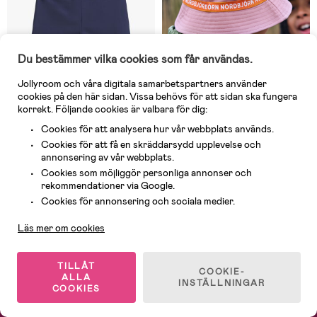
Du bestämmer vilka cookies som får användas.
Jollyroom och våra digitala samarbetspartners använder
cookies på den här sidan. Vissa behövs för att sidan ska fungera
korrekt. Följande cookies är valbara för dig:
Cookies för att analysera hur vår webbplats används.
I lager
I lager
Cookies för att få en skräddarsydd upplevelse och
annonsering av vår webbplats.
(0)
(0)
Nordbjørn Noto UV-Badbyxor,
Nordbjörn Hjortnäs Bucket
Cookies som möjliggör personliga annonser och
Navy
Hatt Vändbar, Rosa
rekommendationer via Google.
Kundservice
Cookies för annonsering och sociala medier.
49 kr
99 kr
Läs mer om cookies
TILLÅT
1
/
2
COOKIE-
ALLA
INSTÄLLNINGAR
COOKIES