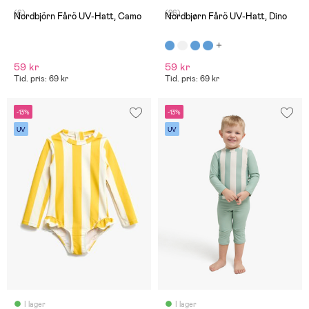
(6)
(26)
Nordbjörn Fårö UV-Hatt, Camo
Nordbjørn Fårö UV-Hatt, Dino
59 kr
59 kr
Tid. pris: 69 kr
Tid. pris: 69 kr
-13%
-13%
UV
UV
I lager
I lager