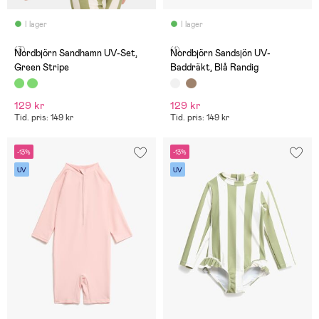
I lager
I lager
(3)
(1)
Nordbjörn Sandhamn UV-Set,
Nordbjörn Sandsjön UV-
Green Stripe
Baddräkt, Blå Randig
129 kr
129 kr
Tid. pris: 149 kr
Tid. pris: 149 kr
-13%
-13%
UV
UV