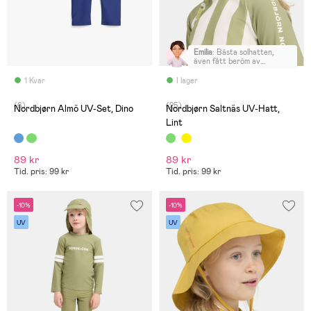
Emilia
:
Bästa solhatten,
även fått beröm av
förskolan. Hatten är lite
längre i bak så nacken
1 Kvar
I lager
skyddas, älskar att man kan
klämma åt den under hakan
(6)
(25)
och snart 3 åringen kan
Nordbjørn Almö UV-Set, Dino
Nordbjørn Saltnäs UV-Hatt,
även göra det själv.
Lint
89 kr
89 kr
Tid. pris: 99 kr
Tid. pris: 99 kr
-10%
-10%
UV
UV