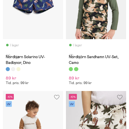
I lager
I lager
(4)
(3)
Nordbjørn Solarino UV-
Nordbjörn Sandhamn UV-Set,
Badbyxor, Dino
Camo
89 kr
89 kr
Tid. pris: 99 kr
Tid. pris: 99 kr
-10%
-10%
UV
UV