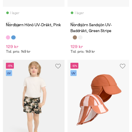
I lager
I lager
(7)
(1)
Nordbjørn Hönö UV-Dräkt, Pink
Nordbjörn Sandsjön UV-
Baddräkt, Green Stripe
129 kr
129 kr
Tid. pris: 149 kr
Tid. pris: 149 kr
-13%
-12%
UV
UV