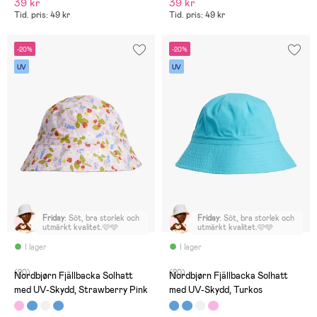
39 kr
39 kr
Tid. pris: 49 kr
Tid. pris: 49 kr
-20%
-20%
UV
UV
Friday
:
Söt, bra storlek och
Friday
:
Söt, bra storlek och
utmärkt kvalitet.🩷🩵
utmärkt kvalitet.🩷🩵
I lager
I lager
(20)
(20)
Nordbjørn Fjällbacka Solhatt
Nordbjørn Fjällbacka Solhatt
med UV-Skydd, Strawberry Pink
med UV-Skydd, Turkos