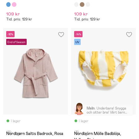
109 kr
109 kr
Tid. pris: 129 kr
Tid. pris: 129 kr
-16%
-14%
End of Season
UV
Malin
:
Underbara! Snygga
och sitter bra! Vårt barn
började använda dessa i 74-
80 när han var i slutet av
I lager
I lager
storlek 68.
(0)
(3)
Nordbjørn Saltis Badrock, Rosa
Nordbjörn Mölle Badblöja,