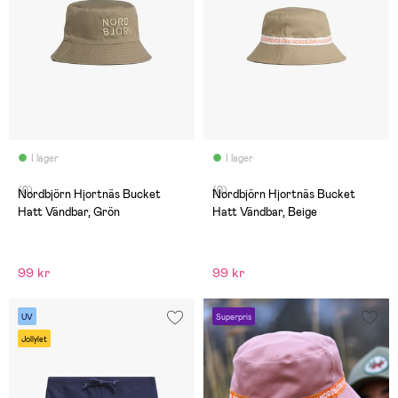
I lager
I lager
(0)
(0)
Nordbjörn Hjortnäs Bucket
Nordbjörn Hjortnäs Bucket
Hatt Vändbar, Grön
Hatt Vändbar, Beige
99 kr
99 kr
UV
Superpris
Jollylet