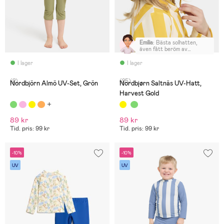
Emilia
:
Bästa solhatten,
även fått beröm av
förskolan. Hatten är lite
längre i bak så nacken
I lager
I lager
skyddas, älskar att man kan
klämma åt den under hakan
(2)
(25)
och snart 3 åringen kan
Nordbjörn Almö UV-Set, Grön
Nordbjørn Saltnäs UV-Hatt,
även göra det själv.
Harvest Gold
89 kr
89 kr
Tid. pris: 99 kr
Tid. pris: 99 kr
-10%
-10%
UV
UV