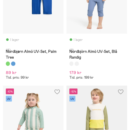
I lager
I lager
(6)
(2)
Nordbjørn Almö UV-Set, Palm
Nordbjörn Almö UV-Set, Blå
Tree
Randig
89 kr
179 kr
Tid. pris: 99 kr
Tid. pris: 199 kr
-10%
-10%
UV
UV