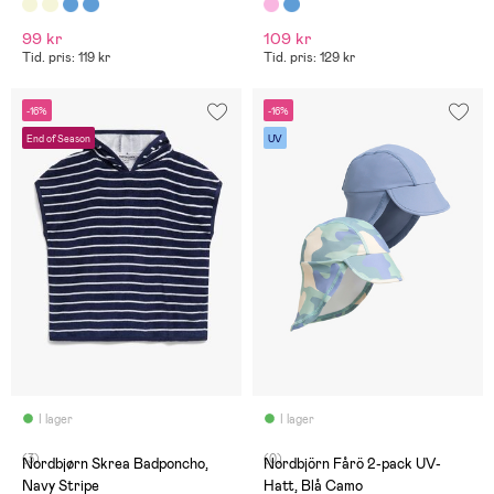
99 kr
109 kr
Tid. pris: 119 kr
Tid. pris: 129 kr
-16%
-16%
End of Season
UV
I lager
I lager
(3)
(0)
Nordbjørn Skrea Badponcho,
Nordbjörn Fårö 2-pack UV-
Navy Stripe
Hatt, Blå Camo