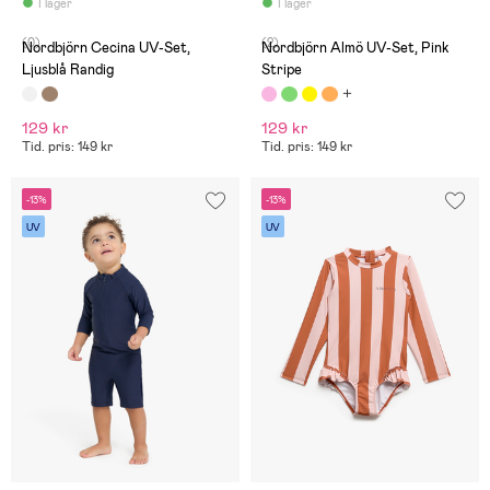
I lager
I lager
(0)
(2)
Nordbjörn Cecina UV-Set,
Nordbjörn Almö UV-Set, Pink
Ljusblå Randig
Stripe
129 kr
129 kr
Tid. pris: 149 kr
Tid. pris: 149 kr
-13%
-13%
UV
UV