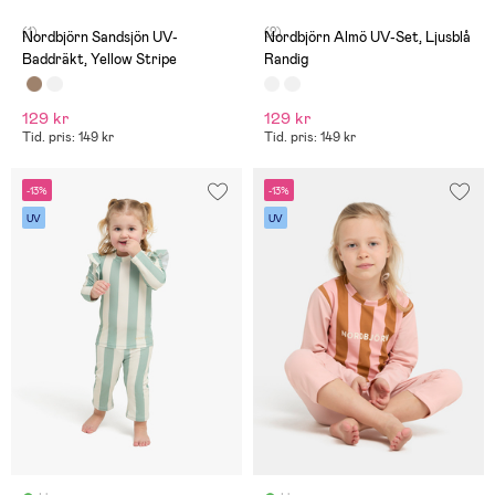
(1)
(2)
Nordbjörn Sandsjön UV-
Nordbjörn Almö UV-Set, Ljusblå
Baddräkt, Yellow Stripe
Randig
129 kr
129 kr
Tid. pris: 149 kr
Tid. pris: 149 kr
-13%
-13%
UV
UV