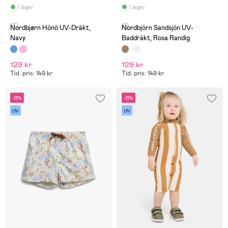
I lager
I lager
(7)
(1)
Nordbjørn Hönö UV-Dräkt,
Nordbjörn Sandsjön UV-
Navy
Baddräkt, Rosa Randig
129 kr
129 kr
Tid. pris: 149 kr
Tid. pris: 149 kr
-13%
-13%
UV
UV