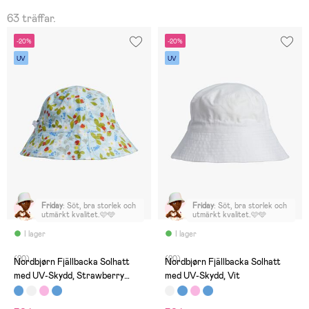
63 träffar.
-20%
-20%
UV
UV
Friday
:
Söt, bra storlek och
Friday
:
Söt, bra storlek och
utmärkt kvalitet.🩷🩵
utmärkt kvalitet.🩷🩵
I lager
I lager
(20)
(20)
Nordbjørn Fjällbacka Solhatt
Nordbjørn Fjällbacka Solhatt
med UV-Skydd, Strawberry
med UV-Skydd, Vit
Light Blue