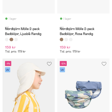
I lager
I lager
(4)
(4)
Nordbjörn Mölle 2-pack
Nordbjörn Mölle 2-pack
Badblöjor, Ljusblå Randig
Badblöjor, Rosa Randig
159 kr
159 kr
Tid. pris: 179 kr
Tid. pris: 179 kr
-11%
-10%
UV
UV