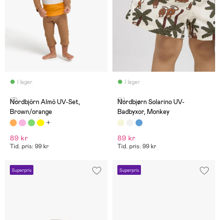
I lager
I lager
(2)
(4)
Nordbjörn Almö UV-Set,
Nordbjørn Solarino UV-
Brown/orange
Badbyxor, Monkey
89 kr
89 kr
Tid. pris: 99 kr
Tid. pris: 99 kr
Superpris
Superpris