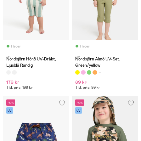
I lager
I lager
(1)
(2)
Nordbjörn Hönö UV-Dräkt,
Nordbjörn Almö UV-Set,
Ljusblå Randig
Green/yellow
179 kr
89 kr
Tid. pris: 199 kr
Tid. pris: 99 kr
-10%
-10%
UV
UV