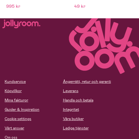
995 kr
49 kr
Kundservice
Ångerrätt, retur och garanti
Köpvillkor
Leverans
Mina fakturor
Handla och betala
Guider & Inspiration
Integritet
Cookie settings
Våra butiker
Vårt ansvar
Lediga tjänster
Om oss