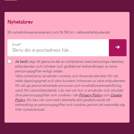
Nyhetsbrev
Bli nyhetsbrevprenumerant och få 150 kr i välkomsterbjudande!
Email*
Ja tack!
Jag vill gärna ta del av nyhetsbrev med personliga rabatter,
erbjudanden och nyheter och godkänner behandlingen av mina
personuppgifter enligt nedan.
Våra nyhetsbrev använder cookies och liknande tekniker för att
mäta öppningsgrad och våra kunders intressen av våra erbjudanden,
för att ge personaliserade annonser och innehållsmarknadsföring
samt för statistikändamål. Läs mer om hur vi använder och skyddar
dina personuppgifter och cookies i vår
Privacy Policy
och
Cookie
Policy
. Du kan när som helst återkalla ditt godkännande till
behandling av personuppgifter och cookies genom att avanmäla dig
från nyhetsbrevet.