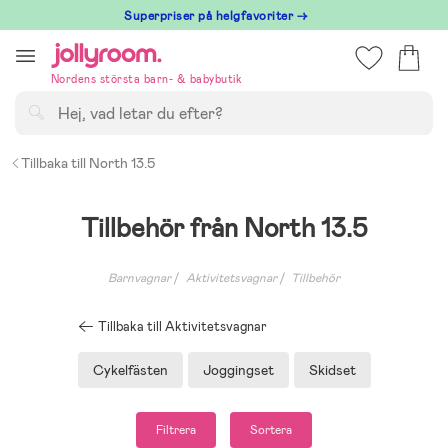
Hoppa
Superpriser på helgfavoriter →
till
innehållet
Nordens största barn- & babybutik
Sök
Tillbaka till North 13.5
Tillbehör från North 13.5
Barnvagnar
Aktivitetsvagnar
Tillbehör
Tillbaka till Aktivitetsvagnar
Cykelfästen
Joggingset
Skidset
Filtrera
Sortera