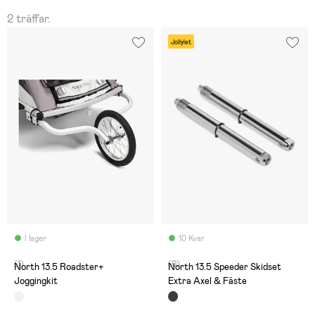
2 träffar.
Jollylet
I lager
10 Kvar
(1)
(0)
North 13.5 Roadster+
North 13.5 Speeder Skidset
Joggingkit
Extra Axel & Fäste