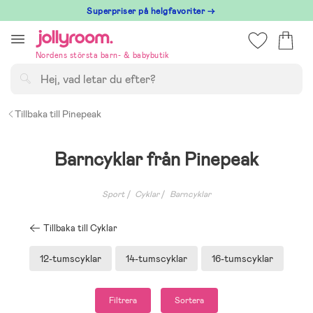
Hoppa
Superpriser på helgfavoriter →
till
innehållet
Nordens största barn- & babybutik
Sök
Tillbaka till Pinepeak
Barncyklar från Pinepeak
Sport
Cyklar
Barncyklar
Tillbaka till Cyklar
12-tumscyklar
14-tumscyklar
16-tumscyklar
Filtrera
Sortera