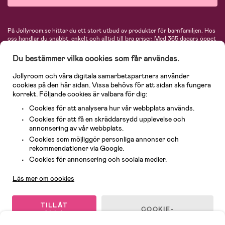
På Jollyroom.se hittar du ett stort utbud av produkter för barnfamiljen.
Hos
oss handlar du snabbt, enkelt och alltid till bra priser.
Med 365 dagars öppet
köp och en mycket kompetent kundtjänst kan du känna dig trygg att handla
hos oss. I vårt sortiment hittar du barnvagnar, bilstolar, kläder för barn och
Du bestämmer vilka cookies som får användas.
baby, produkter för mamman, massor av inspirerande inredning, leksaker,
babyprodukter och mycket mer. Vi erbjuder produkter från välkända
Jollyroom och våra digitala samarbetspartners använder
varumärken så som Britax, Maxi-Cosi, Baby Jogger, BabyBjörn, Didriksons,
cookies på den här sidan. Vissa behövs för att sidan ska fungera
KidKraft, Ergobaby, Philips Avent, Neonate, Cybex, LEGO och många fler.
korrekt. Följande cookies är valbara för dig:
Välkommen in och kika runt i Nordens största barn- och babybutik på nätet!
Cookies för att analysera hur vår webbplats används.
Cookies för att få en skräddarsydd upplevelse och
annonsering av vår webbplats.
Cookies som möjliggör personliga annonser och
rekommendationer via Google.
Kundservice
Cookies för annonsering och sociala medier.
Läs mer om cookies
© 2026 Jollyroom AB. Alla rättigheter reserverade.
TILLÅT
COOKIE-
ALLA
INSTÄLLNINGAR
COOKIES