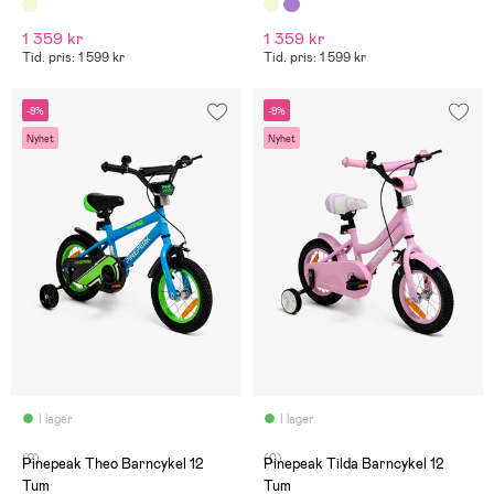
1 359 kr
1 359 kr
Tid. pris: 1 599 kr
Tid. pris: 1 599 kr
-9%
-9%
Nyhet
Nyhet
I lager
I lager
(2)
(0)
Pinepeak Theo Barncykel 12
Pinepeak Tilda Barncykel 12
Tum
Tum