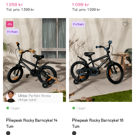
1 259 kr
1 099 kr
Tid. pris: 1 399 kr
Tid. pris: 1 299 kr
-6%
Fri frakt
Fri frakt
Ulrica
:
Perfekt första
riktiga cykel
I lager
I lager
(11)
(4)
Pinepeak Rocky Barncykel 14
Pinepeak Rocky Barncykel 16
Tum
Tum