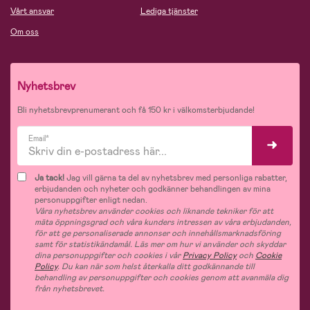
Vårt ansvar
Lediga tjänster
Om oss
Nyhetsbrev
Bli nyhetsbrevprenumerant och få 150 kr i välkomsterbjudande!
Email*
Ja tack!
Jag vill gärna ta del av nyhetsbrev med personliga rabatter,
erbjudanden och nyheter och godkänner behandlingen av mina
personuppgifter enligt nedan.
Våra nyhetsbrev använder cookies och liknande tekniker för att
mäta öppningsgrad och våra kunders intressen av våra erbjudanden,
för att ge personaliserade annonser och innehållsmarknadsföring
samt för statistikändamål. Läs mer om hur vi använder och skyddar
dina personuppgifter och cookies i vår
Privacy Policy
och
Cookie
Policy
. Du kan när som helst återkalla ditt godkännande till
behandling av personuppgifter och cookies genom att avanmäla dig
från nyhetsbrevet.