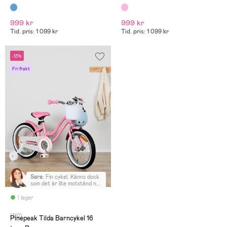
999 kr
999 kr
Tid. pris: 1 099 kr
Tid. pris: 1 099 kr
-13%
Fri frakt
Sara
:
Fin cykel. Känns dock
som det är lite motstånd när
man trampar.
I lager
(90)
Pinepeak Tilda Barncykel 16