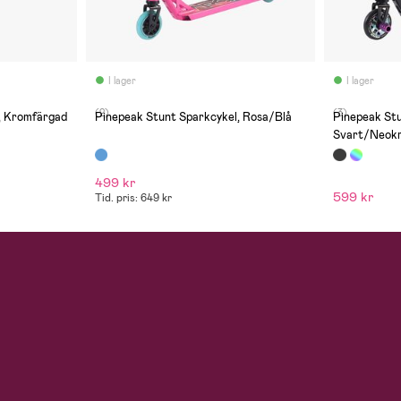
I lager
I lager
(2)
(3)
, Kromfärgad
Pinepeak Stunt Sparkcykel, Rosa/Blå
Pinepeak Stu
Svart/Neok
499 kr
599 kr
Tid. pris: 649 kr