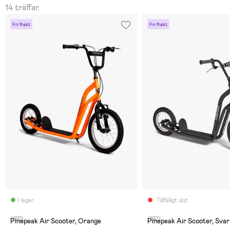
14 träffar.
Fri frakt
Fri frakt
I lager
Tillfälligt slut
(122)
(122)
Pinepeak Air Scooter, Orange
Pinepeak Air Scooter, Svar