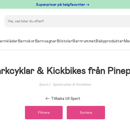
Superpriser på helgfavoriter →
Sök
arnkläder
Barnskor
Barnvagnar
Bilstolar
Barnrummet
Babyprodukter
Ma
rkcyklar & Kickbikes från Pine
Sport
Sparkcyklar & Kickbikes
Tillbaka till Sport
Filtrera
Sortera