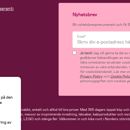
garanti
Nyhetsbrev
Bli nyhetsbrevprenumerant och få 15
Email*
Ja tack!
Jag vill gärna ta del a
godkänner behandlingen av mina
Våra nyhetsbrev använder cooki
intressen av våra erbjudanden,
för statistikändamål. Läs mer o
Privacy Policy
och
Cookie Poli
personuppgifter och cookies ge
 på den
e
 handlar du snabbt, enkelt och alltid till bra priser.
Med 365 dagars öppet köp och e
ukter för mamman, massor av inspirerande inredning, leksaker, babyprodukter och my
Neonate, Cybex, LEGO och många fler. Välkommen in och kika runt i Nordens största
ring av