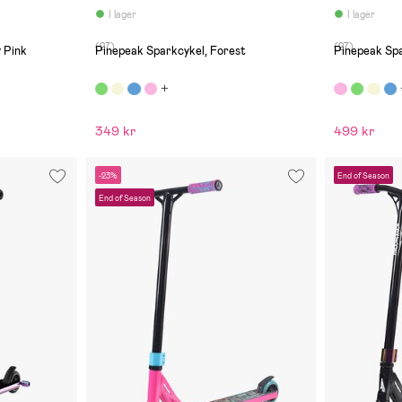
I lager
I lager
(27)
(27)
 Pink
Pinepeak Sparkcykel, Forest
Pinepeak Spa
349 kr
499 kr
-23%
End of Season
End of Season