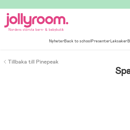
Hoppa
till
innehållet
Nordens största barn- & babybutik
Nyheter
Back to school
Presenter
Leksaker
B
Tillbaka till Pinepeak
Spa