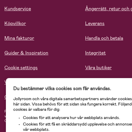
Kundservice
Ångerrätt, retur och 
Köpvillkor
Leverans
Mina fakturor
Handla och betala
Guider & Inspiration
Integritet
Cookie settings
Våra butiker
Vårt ansvar
Lediga tjänster
Du bestämmer vilka cookies som får användas.
Om oss
Jollyroom och våra digitala samarbetspartners använder cookies
här sidan. Vissa behövs för att sidan ska fungera korrekt. Följand
cookies är valbara för dig:
På Jollyroom.se hittar du ett stort utbud av produkter för barnfamiljen.
Hos oss
vårt sortiment hittar du barnvagnar, bilstolar, kläder för barn och baby, prod
Cookies för att analysera hur vår webbplats används.
Cosi, Baby Jogger, BabyBjörn, Didriksons, KidKraft, Ergobaby, Philips Avent, 
Cookies för att få en skräddarsydd upplevelse och annonse
vår webbplats.