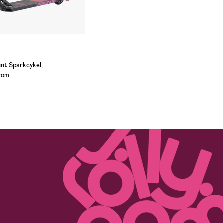
nt Sparkcykel,
rom