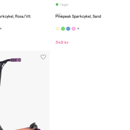
I lager
(27)
rkcykel, Rosa/Vit
Pinepeak Sparkcykel, Sand
349 kr