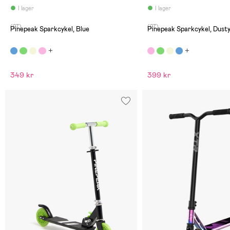
I lager
I lager
(27)
(27)
Pinepeak Sparkcykel, Blue
Pinepeak Sparkcykel, Dusty
349 kr
399 kr