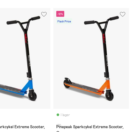
-12%
Flash Price
I lager
(0)
arkcykel Extreme Scooter,
Pinepeak Sparkcykel Extreme Scooter,