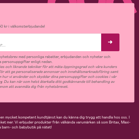
0 kr i välkomsterbjudande!
v nyhetsbrev med personliga rabatter, erbjudanden och nyheter och
 personuppgifter enligt nedan.
es och liknande tekniker för att mäta öppningsgrad och våra kunders
 för att ge personaliserade annonser och innehållsmarknadsföring samt
m hur vi använder och skyddar dina personuppgifter och cookies i vår
cy
. Du kan när som helst återkalla ditt godkännande till behandling av
nom att avanmäla dig från nyhetsbrevet.
n mycket kompetent kundtjänst kan du känna dig trygg att handla hos oss. I
cket mer. Vi erbjuder produkter från välkända varumärken så som Britax, Maxi-
 barn- och babybutik på nätet!