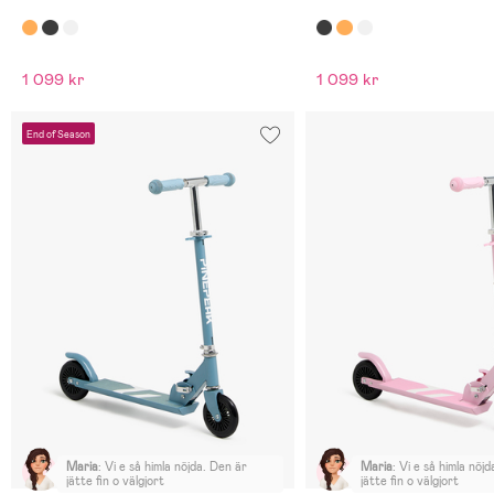
1 099 kr
1 099 kr
End of Season
Maria
:
Vi e så himla nöjda. Den är
Maria
:
Vi e så himla nöjd
jätte fin o välgjort
jätte fin o välgjort