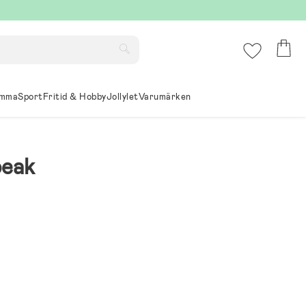
mma
Sport
Fritid & Hobby
Jollylet
Varumärken
peak