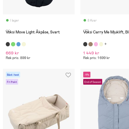
I lager
8 Kvar
(4)
(17)
Voksi Move Light Åkpåse, Svart
Voksi Carry Me Mjuklift, B
669 kr
1 449 kr
Rek pris: 899 kr
Rek pris: 1 699 kr
Bäst i test
-11%
Fri frakt
End of Season