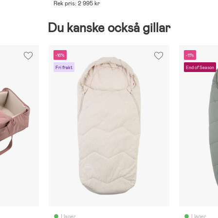
Rek pris: 2 995 kr
Du kanske också gillar
-16%
-11%
Fri frakt
End of Season
I lager
I lager