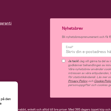
garanti
Nyhetsbrev
Bli nyhetsbrevprenumerant och få 15
Email*
Ja tack!
Jag vill gärna ta del a
godkänner behandlingen av mina
Våra nyhetsbrev använder cooki
intressen av våra erbjudanden,
för statistikändamål. Läs mer o
Privacy Policy
och
Cookie Poli
personuppgifter och cookies ge
 på den
e
 handlar du snabbt, enkelt och alltid till bra priser.
Med 365 dagars öppet köp och e