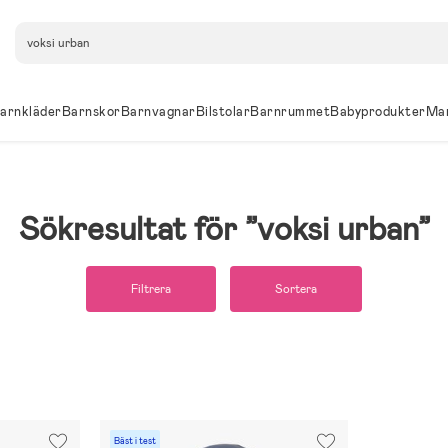
Sök
arnkläder
Barnskor
Barnvagnar
Bilstolar
Barnrummet
Babyprodukter
Ma
Sökresultat för
voksi urban
Filtrera
Sortera
Bäst i test