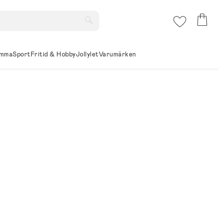
mma
Sport
Fritid & Hobby
Jollylet
Varumärken