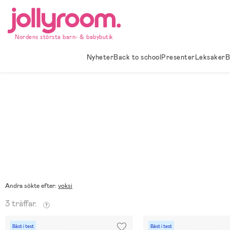
Hoppa
till
innehållet
Nordens största barn- & babybutik
Nyheter
Back to school
Presenter
Leksaker
B
Andra sökte efter:
voksi
3 träffar.
Bäst i test
Bäst i test