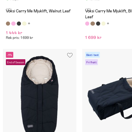
(17)
(17)
Voksi Carry Me Mjuklift, Walnut Leaf
Voksi Carry Me Mjuklift, B
Leaf
1 444 kr
1 699 kr
Rek pris: 1 699 kr
-11%
Bäst i test
End of Season
Fri frakt