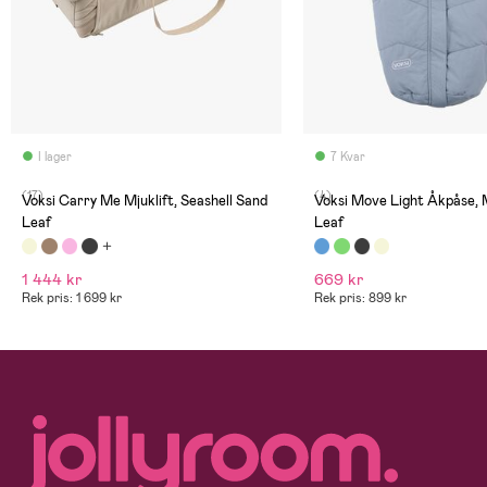
I lager
7 Kvar
(17)
(4)
Voksi Carry Me Mjuklift, Seashell Sand
Voksi Move Light Åkpåse, 
Leaf
Leaf
1 444 kr
669 kr
Rek pris: 1 699 kr
Rek pris: 899 kr