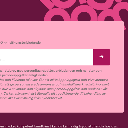
0 kr i välkomsterbjudande!
v nyhetsbrev med personliga rabatter, erbjudanden och nyheter och
 personuppgifter enligt nedan.
es och liknande tekniker för att mäta öppningsgrad och våra kunders
 för att ge personaliserade annonser och innehållsmarknadsföring samt
m hur vi använder och skyddar dina personuppgifter och cookies i vår
cy
. Du kan när som helst återkalla ditt godkännande till behandling av
nom att avanmäla dig från nyhetsbrevet.
n mycket kompetent kundtjänst kan du känna dig trygg att handla hos oss. I