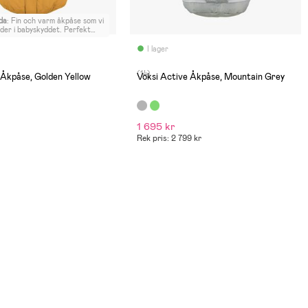
da
:
Fin och varm åkpåse som vi
der i babyskyddet. Perfekt
i tar med det på stan osv.
I lager
(14)
Åkpåse, Golden Yellow
Voksi Active Åkpåse, Mountain Grey
1 695 kr
Rek pris: 2 799 kr