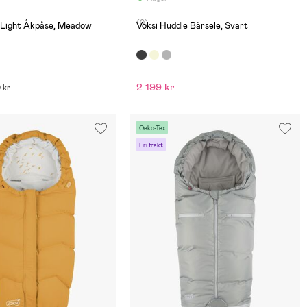
(0)
 Light Åkpåse, Meadow
Voksi Huddle Bärsele, Svart
2 199 kr
 kr
Oeko-Tex
Fri frakt