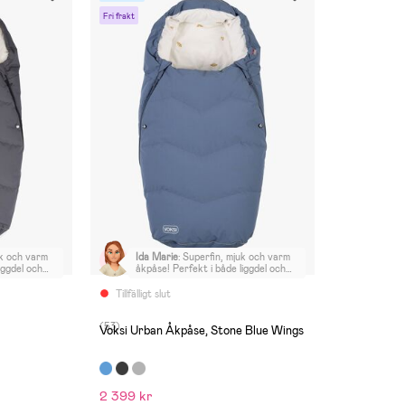
Fri frakt
uk och varm
Ida Marie
:
Superfin, mjuk och varm
iggdel och
åkpåse! Perfekt i både liggdel och
Donkey.
sittdel på vår Bugaboo Donkey.
Tillfälligt slut
(53)
Voksi Urban Åkpåse, Stone Blue Wings
2 399 kr