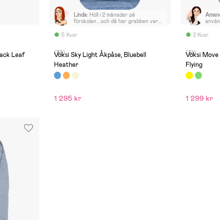
Linda
:
Höll i 2 månader på
Aman
förskolan...och då har grabben varit
använ
ledig i 2 veckor.
när v
5 Kvar
2 Kvar
(39)
(34)
lack Leaf
Voksi Sky Light Åkpåse, Bluebell
Voksi Move 
Heather
Flying
1 295 kr
1 299 kr