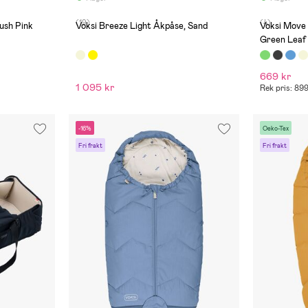
(19)
(4)
lush Pink
Voksi Breeze Light Åkpåse, Sand
Voksi Move
Green Leaf
669 kr
1 095 kr
Rek pris: 899
-16%
Oeko-Tex
Fri frakt
Fri frakt