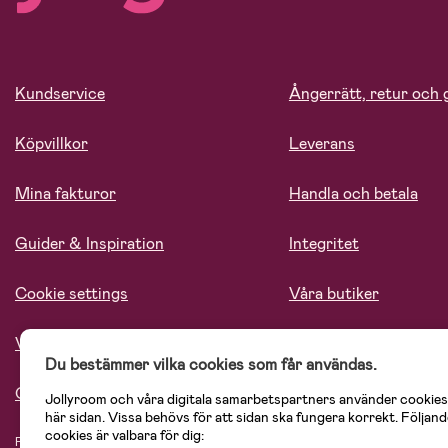
Kundservice
Ångerrätt, retur och 
Köpvillkor
Leverans
Mina fakturor
Handla och betala
Guider & Inspiration
Integritet
Cookie settings
Våra butiker
Vårt ansvar
Lediga tjänster
Du bestämmer vilka cookies som får användas.
Om oss
Jollyroom och våra digitala samarbetspartners använder cookies
här sidan. Vissa behövs för att sidan ska fungera korrekt. Följand
cookies är valbara för dig:
På Jollyroom.se hittar du ett stort utbud av produkter för barnfamiljen.
Hos oss