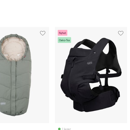
Nyhet
Oeko-Tex
I lager