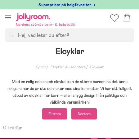
Hoppa
Superpriser på helgfavoriter →
till
innehållet
Nordens största barn- & babybutik
Sök
Elcyklar
Sport
Elcyklar & -scooters
Elcyklar
Med en rolig och snabb elcykel kan de större barnen ha det ännu
roligare när de är ute och leker med sina kamrater. Vi har ett fullgott
utbud av elcyklar för barn – alla i snygg design från pålitliga och
välkända varumärken!
Filtrera
Sortera
0 träffar.