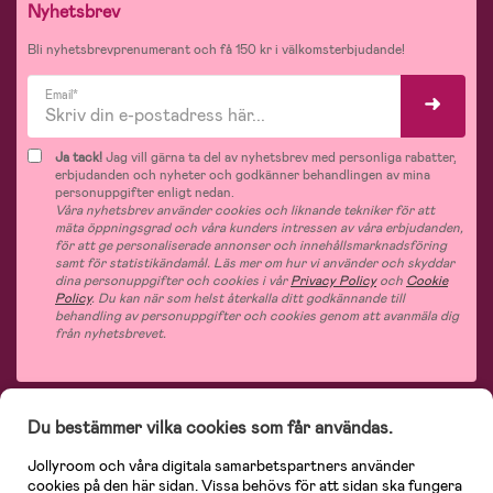
Nyhetsbrev
Bli nyhetsbrevprenumerant och få 150 kr i välkomsterbjudande!
Email*
Ja tack!
Jag vill gärna ta del av nyhetsbrev med personliga rabatter,
erbjudanden och nyheter och godkänner behandlingen av mina
personuppgifter enligt nedan.
Våra nyhetsbrev använder cookies och liknande tekniker för att
mäta öppningsgrad och våra kunders intressen av våra erbjudanden,
för att ge personaliserade annonser och innehållsmarknadsföring
samt för statistikändamål. Läs mer om hur vi använder och skyddar
dina personuppgifter och cookies i vår
Privacy Policy
och
Cookie
Policy
. Du kan när som helst återkalla ditt godkännande till
behandling av personuppgifter och cookies genom att avanmäla dig
från nyhetsbrevet.
Du bestämmer vilka cookies som får användas.
På Jollyroom.se hittar du ett stort utbud av produkter för barnfamiljen.
Hos
oss handlar du snabbt, enkelt och alltid till bra priser.
Med 365 dagars öppet
Jollyroom och våra digitala samarbetspartners använder
köp och en mycket kompetent kundtjänst kan du känna dig trygg att handla
cookies på den här sidan. Vissa behövs för att sidan ska fungera
hos oss. I vårt sortiment hittar du barnvagnar, bilstolar, kläder för barn och