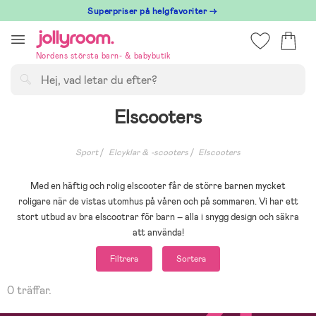
Hoppa
Superpriser på helgfavoriter →
till
innehållet
Nordens största barn- & babybutik
Sök
Elscooters
Sport
Elcyklar & -scooters
Elscooters
Med en häftig och rolig elscooter får de större barnen mycket
roligare när de vistas utomhus på våren och på sommaren. Vi har ett
stort utbud av bra elscootrar för barn – alla i snygg design och säkra
att använda!
Filtrera
Sortera
0 träffar.