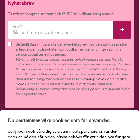
Nyhetsbrev
Bli nyhetsbrevprenumerant och få 150 kr i välkomsterbjudande!
Email*
Ja tack!
Jag vill gärna ta del av nyhetsbrev med personliga rabatter,
erbjudanden och nyheter och godkänner behandlingen av mina
personuppgifter enligt nedan.
Våra nyhetsbrev använder cookies och liknande tekniker för att
mäta öppningsgrad och våra kunders intressen av våra erbjudanden,
för att ge personaliserade annonser och innehållsmarknadsföring
samt för statistikändamål. Läs mer om hur vi använder och skyddar
dina personuppgifter och cookies i vår
Privacy Policy
och
Cookie
Policy
. Du kan när som helst återkalla ditt godkännande till
behandling av personuppgifter och cookies genom att avanmäla dig
från nyhetsbrevet.
Du bestämmer vilka cookies som får användas.
På Jollyroom.se hittar du ett stort utbud av produkter för barnfamiljen.
Hos
oss handlar du snabbt, enkelt och alltid till bra priser.
Med 365 dagars öppet
Jollyroom och våra digitala samarbetspartners använder
köp och en mycket kompetent kundtjänst kan du känna dig trygg att handla
cookies på den här sidan. Vissa behövs för att sidan ska fungera
hos oss. I vårt sortiment hittar du barnvagnar, bilstolar, kläder för barn och