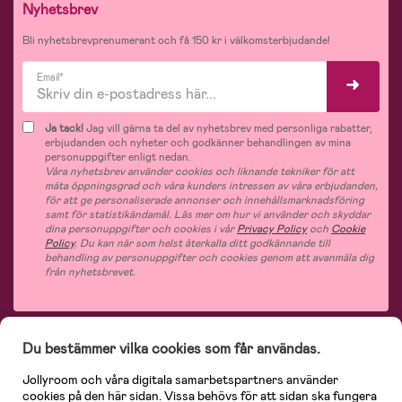
Nyhetsbrev
Bli nyhetsbrevprenumerant och få 150 kr i välkomsterbjudande!
Email*
Ja tack!
Jag vill gärna ta del av nyhetsbrev med personliga rabatter,
erbjudanden och nyheter och godkänner behandlingen av mina
personuppgifter enligt nedan.
Våra nyhetsbrev använder cookies och liknande tekniker för att
mäta öppningsgrad och våra kunders intressen av våra erbjudanden,
för att ge personaliserade annonser och innehållsmarknadsföring
samt för statistikändamål. Läs mer om hur vi använder och skyddar
dina personuppgifter och cookies i vår
Privacy Policy
och
Cookie
Policy
. Du kan när som helst återkalla ditt godkännande till
behandling av personuppgifter och cookies genom att avanmäla dig
från nyhetsbrevet.
Du bestämmer vilka cookies som får användas.
På Jollyroom.se hittar du ett stort utbud av produkter för barnfamiljen.
Hos
oss handlar du snabbt, enkelt och alltid till bra priser.
Med 365 dagars öppet
Jollyroom och våra digitala samarbetspartners använder
köp och en mycket kompetent kundtjänst kan du känna dig trygg att handla
cookies på den här sidan. Vissa behövs för att sidan ska fungera
hos oss. I vårt sortiment hittar du barnvagnar, bilstolar, kläder för barn och