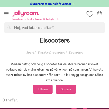
Hoppa
Superpriser på helgfavoriter →
till
innehållet
Nordens största barn- & babybutik
Sök
Elscooters
Sport
Elcyklar & -scooters
Elscooters
Med en häftig och rolig elscooter får de större barnen mycket
roligare när de vistas utomhus på våren och på sommaren. Vi har ett
stort utbud av bra elscootrar för barn – alla i snygg design och säkra
att använda!
Filtrera
Sortera
0 träffar.