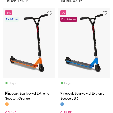
Tid. pris: 1 519 kr
Tid. pris: 399 kr
-12%
-7%
Flash Price
End of Season
I lager
I lager
(0)
(0)
Pinepeak Sparkcykel Extreme
Pinepeak Sparkcykel Extreme
Scooter, Orange
Scooter, Blå
379 kr
399 kr