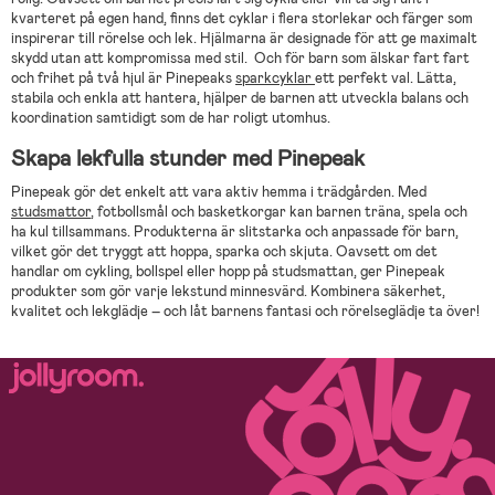
kvarteret på egen hand, finns det cyklar i flera storlekar och färger som
inspirerar till rörelse och lek. Hjälmarna är designade för att ge maximalt
skydd utan att kompromissa med stil. Och för barn som älskar fart fart
och frihet på två hjul är Pinepeaks
sparkcyklar
ett perfekt val. Lätta,
stabila och enkla att hantera, hjälper de barnen att utveckla balans och
koordination samtidigt som de har roligt utomhus.
Skapa lekfulla stunder med Pinepeak
Pinepeak gör det enkelt att vara aktiv hemma i trädgården. Med
studsmattor
, fotbollsmål och basketkorgar kan barnen träna, spela och
ha kul tillsammans. Produkterna är slitstarka och anpassade för barn,
vilket gör det tryggt att hoppa, sparka och skjuta. Oavsett om det
handlar om cykling, bollspel eller hopp på studsmattan, ger Pinepeak
produkter som gör varje lekstund minnesvärd. Kombinera säkerhet,
kvalitet och lekglädje – och låt barnens fantasi och rörelseglädje ta över!