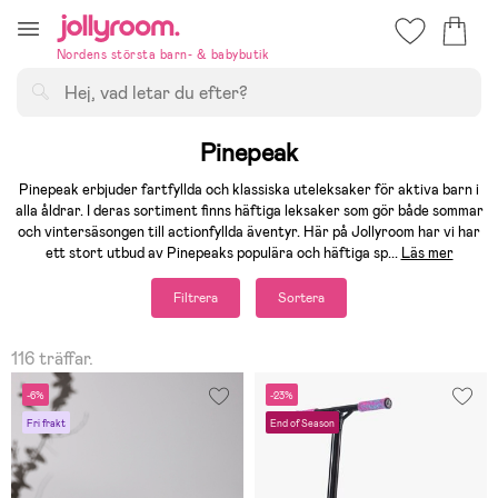
Hoppa
till
Nordens största barn- & babybutik
innehållet
Sök
Pinepeak
Pinepeak erbjuder fartfyllda och klassiska uteleksaker för aktiva barn i
alla åldrar. I deras sortiment finns häftiga leksaker som gör både sommar
och vintersäsongen till actionfyllda äventyr. Här på Jollyroom har vi har
ett stort utbud av Pinepeaks populära och häftiga sp
...
Läs mer
Filtrera
Sortera
116 träffar.
-6%
-23%
Fri frakt
End of Season