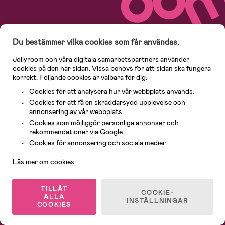
Kundservice
Ångerrätt, retur och garanti
Du bestämmer vilka cookies som får användas.
Köpvillkor
Leverans
Jollyroom och våra digitala samarbetspartners använder
cookies på den här sidan. Vissa behövs för att sidan ska fungera
Mina fakturor
Handla och betala
korrekt. Följande cookies är valbara för dig:
Guider & Inspiration
Integritet
Cookies för att analysera hur vår webbplats används.
Cookie settings
Våra butiker
Cookies för att få en skräddarsydd upplevelse och
annonsering av vår webbplats.
Vårt ansvar
Lediga tjänster
Cookies som möjliggör personliga annonser och
Om oss
rekommendationer via Google.
Kundservice
Cookies för annonsering och sociala medier.
Läs mer om cookies
Nyhetsbrev
Bli nyhetsbrevprenumerant och få 150 kr i välkomsterbjudande!
TILLÅT
COOKIE-
ALLA
INSTÄLLNINGAR
COOKIES
Email*