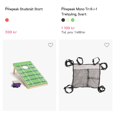
(0)
(1)
Pinepeak Studsnät Stort
Pinepeak Mono Tri 6-i-1
Trehjuling, Svart
1 199 kr
399 kr
Tid. pris: 1 499 kr