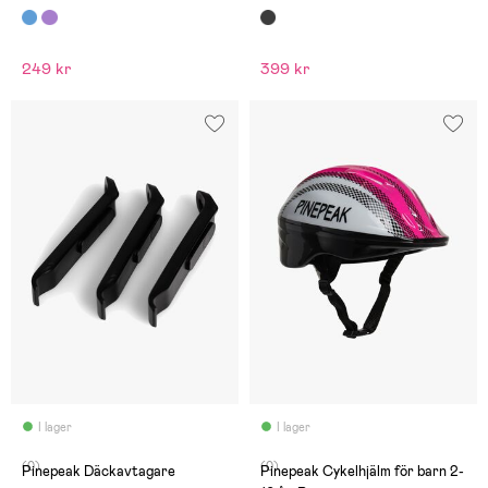
249 kr
399 kr
I lager
I lager
(0)
(0)
Pinepeak Däckavtagare
Pinepeak Cykelhjälm för barn 2-