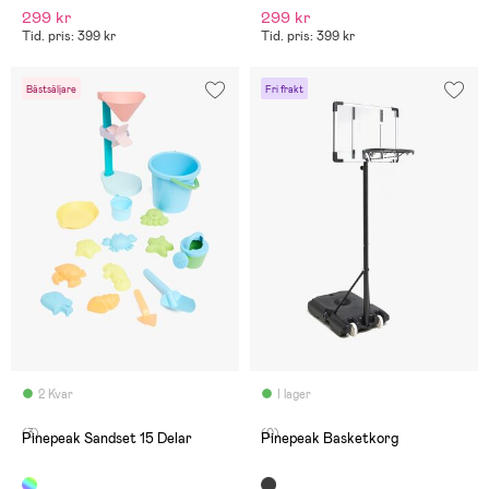
299 kr
299 kr
Tid. pris: 399 kr
Tid. pris: 399 kr
Bästsäljare
Fri frakt
2 Kvar
I lager
(3)
(0)
Pinepeak Sandset 15 Delar
Pinepeak Basketkorg