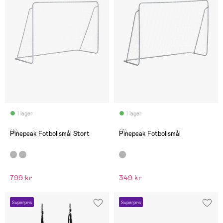
I lager
I lager
(4)
(7)
Pinepeak Fotbollsmål Stort
Pinepeak Fotbollsmål
799 kr
349 kr
Superpris
Superpris