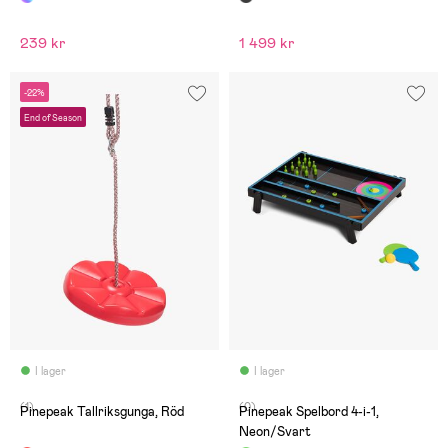
239 kr
1 499 kr
-22%
End of Season
I lager
I lager
(1)
(0)
Pinepeak Tallriksgunga, Röd
Pinepeak Spelbord 4-i-1,
Neon/Svart