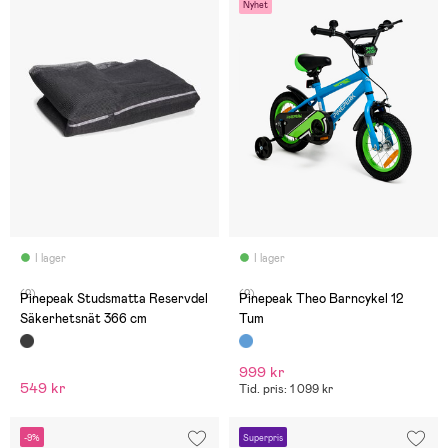
Nyhet
I lager
I lager
(2)
(2)
Pinepeak Studsmatta Reservdel
Pinepeak Theo Barncykel 12
Säkerhetsnät 366 cm
Tum
999 kr
549 kr
Tid. pris: 1 099 kr
-9%
Superpris