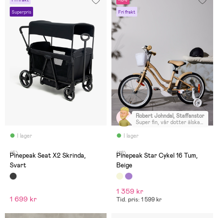
Fri frakt
-15%
Superpris
Fri frakt
Robert Johndal, Staffanstorp
:
Super fin, vår dotter älskar
den.
I lager
I lager
(5)
(18)
Pinepeak Seat X2 Skrinda,
Pinepeak Star Cykel 16 Tum,
Svart
Beige
1 359 kr
1 699 kr
Tid. pris: 1 599 kr