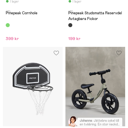
I lager
I lager
(0)
(0)
Pinepeak Cornhole
Pinepeak Studsmatta Reservdel
Avtagbara Fickor
399 kr
199 kr
Johanna
:
Jättebra cykel till
en tvååring. En stor nackdel