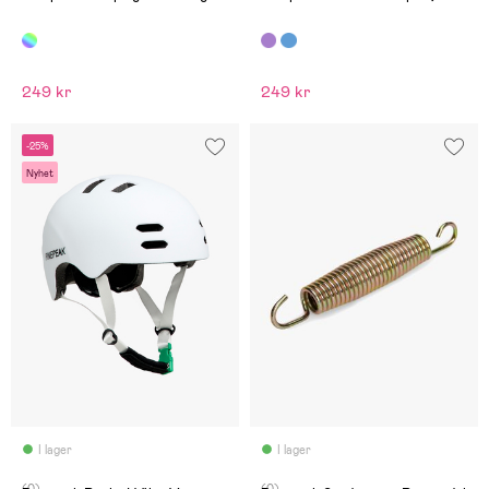
249 kr
249 kr
-25%
Nyhet
I lager
I lager