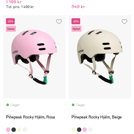
1 199 kr
349 kr
Tid. pris: 1 499 kr
-25%
-25%
Nyhet
Nyhet
I lager
I lager
(0)
(0)
Pinepeak Rocky Hjälm, Rosa
Pinepeak Rocky Hjälm, Beige