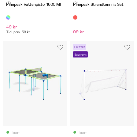
(3)
(0)
Pinepeak Vattenpistol 1600 Ml
Pinepeak Strandtennnis Set
49 kr
99 kr
Tid. pris: 59 kr
Fri frakt
Superpris
I lager
I lager