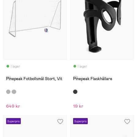
I lager
I lager
(4)
(2)
Pinepeak Fotbollsmål Stort, Vit
Pinepeak Flaskhållare
649 kr
19 kr
Superpris
Superpris