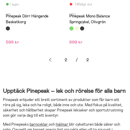
är att man inte kan ta bort
”fotstöden” bak då sonen
I lager
Tillfälligt slut
slår i hälarna när han
springer.
(0)
(30)
Pinepeak Dörr Hängande
Pinepeak Mono Balance
Basketkorg
Springcykel, Olivgrön
599 kr
699 kr
2
/
2
Upptäck Pinepeak – lek och rörelse för alla barn
Pinepeak erbjuder ett brett sortiment av produkter som får barn att
röra på sig, leka och ha roligt, både inne och ute. Med fokus på kvalitet,
säkerhet och hållbarhet skapar Pinepeak leksaker och sportutrustning
som gör varje dag till ett äventyr.
Med Pinepeaks
barncyklar
och
hjälmar
blir cykelturen både säker och
rolig. Oavsett om barnet precis lärt sig cykla eller vill ta sig runt i