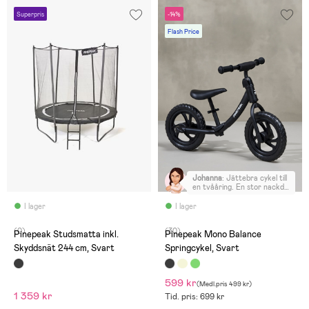
Superpris
-14%
Flash Price
Johanna
:
Jättebra cykel till
en tvååring. En stor nackdel
är att man inte kan ta bort
”fotstöden” bak då sonen
I lager
I lager
slår i hälarna när han
springer.
(0)
(30)
Pinepeak Studsmatta inkl.
Pinepeak Mono Balance
Skyddsnät 244 cm, Svart
Springcykel, Svart
599 kr
(
Medl.pris
499 kr
)
1 359 kr
Tid. pris: 699 kr