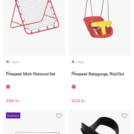
I lager
I lager
(5)
(2)
Pinepeak Multi Rebound Set
Pinepeak Babygunga, Röd/Gul
299 kr
209 kr
Superpris