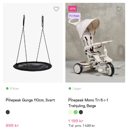
-20%
Fri frakt
8 Kvar
I lager
(0)
(1)
Pinepeak Gunga 110cm, Svart
Pinepeak Mono Tri 6-i-1
Trehjuling, Beige
1 199 kr
899 kr
Tid. pris: 1 499 kr