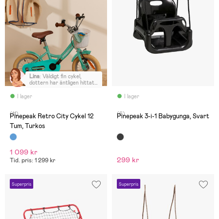
Lina
:
Väldigt fin cykel,
dottern har äntligen hittat
en 12-tums cykel där hon
når ner till tramporna
I lager
I lager
(11)
(6)
Pinepeak Retro City Cykel 12
Pinepeak 3-i-1 Babygunga, Svart
Tum, Turkos
1 099 kr
299 kr
Tid. pris: 1 299 kr
Superpris
Superpris