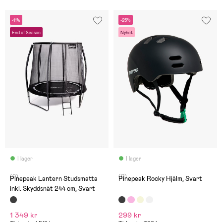
-11%
-25%
End of Season
Nyhet
I lager
I lager
(0)
(0)
Pinepeak Lantern Studsmatta
Pinepeak Rocky Hjälm, Svart
inkl. Skyddsnät 244 cm, Svart
1 349 kr
299 kr