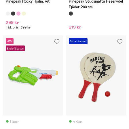
(0)
(0)
Pinepeak Rocky Hjälm, Vit
Pinepeak Studsmatta Reservdel
Fjäder 244 cm
299 kr
219 kr
Tid. pris: 399 kr
-17%
Sista chansen
End of Season
I lager
4 Kvar