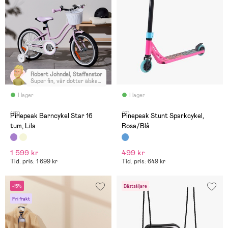
Robert Johndal, Staffanstorp
:
Super fin, vår dotter älskar
den.
I lager
I lager
(18)
(2)
Pinepeak Barncykel Star 16
Pinepeak Stunt Sparkcykel,
tum, Lila
Rosa/Blå
1 599 kr
499 kr
Tid. pris: 1 699 kr
Tid. pris: 649 kr
-15%
Bästsäljare
Fri frakt