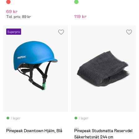
69 kr
119 kr
Tid. pris: 89 kr
Superpris
I lager
I lager
(0)
(2)
Pinepeak Downtown Hjälm, Blå
Pinepeak Studsmatta Reservdel
Säkerhetsnät 244 cm