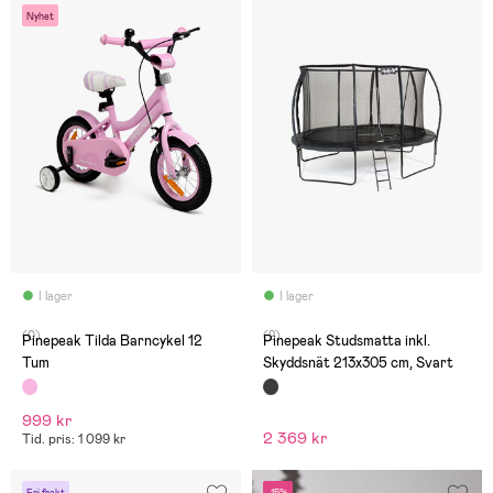
Nyhet
I lager
I lager
(0)
(2)
Pinepeak Tilda Barncykel 12
Pinepeak Studsmatta inkl.
Tum
Skyddsnät 213x305 cm, Svart
999 kr
2 369 kr
Tid. pris: 1 099 kr