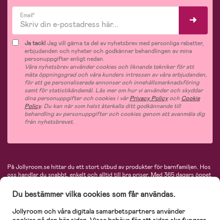
Email*
Ja tack!
Jag vill gärna ta del av nyhetsbrev med personliga rabatter,
erbjudanden och nyheter och godkänner behandlingen av mina
personuppgifter enligt nedan.
Våra nyhetsbrev använder cookies och liknande tekniker för att
mäta öppningsgrad och våra kunders intressen av våra erbjudanden,
för att ge personaliserade annonser och innehållsmarknadsföring
samt för statistikändamål. Läs mer om hur vi använder och skyddar
dina personuppgifter och cookies i vår
Privacy Policy
och
Cookie
Policy
. Du kan när som helst återkalla ditt godkännande till
behandling av personuppgifter och cookies genom att avanmäla dig
från nyhetsbrevet.
På Jollyroom.se hittar du ett stort utbud av produkter för barnfamiljen.
Hos
oss handlar du snabbt, enkelt och alltid till bra priser.
Med 365 dagars öppet
köp och en mycket kompetent kundtjänst kan du känna dig trygg att handla
hos oss. I vårt sortiment hittar du barnvagnar, bilstolar, kläder för barn och
Du bestämmer vilka cookies som får användas.
baby, produkter för mamman, massor av inspirerande inredning, leksaker,
babyprodukter och mycket mer. Vi erbjuder produkter från välkända
Jollyroom och våra digitala samarbetspartners använder
varumärken så som Britax, Maxi-Cosi, Baby Jogger, BabyBjörn, Didriksons,