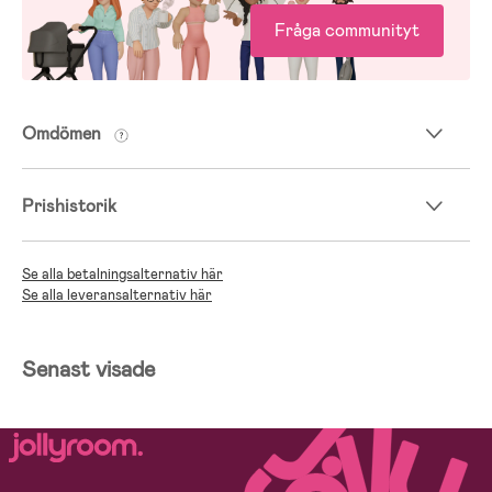
Fråga communityt
Omdömen
Prishistorik
Se alla betalningsalternativ här
Se alla leveransalternativ här
Senast visade