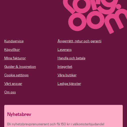
Kundservice
Ångerrätt, retur och garanti
Köpvillkor
Leverans
Mina fakturor
Handla och betala
Guider & Inspiration
Integritet
Cookie settings
Våra butiker
Vårt ansvar
Lediga tjänster
Om oss
Nyhetsbrev
Bli nyhetsbrevprenumerant och få 150 kr i välkomsterbjudande!