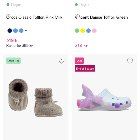
I lager
I lager
(1)
(0)
Crocs Classic Tofflor, Pink Milk
Vincent Bamse Tofflor, Green
319 kr
219 kr
Rek pris: 399 kr
Oeko-Tex
-22%
End of Season