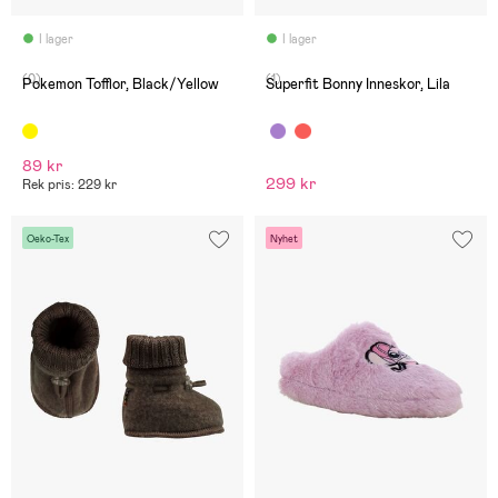
I lager
I lager
(0)
(1)
Pokemon Tofflor, Black/Yellow
Superfit Bonny Inneskor, Lila
89 kr
299 kr
Rek pris: 229 kr
Oeko-Tex
Nyhet