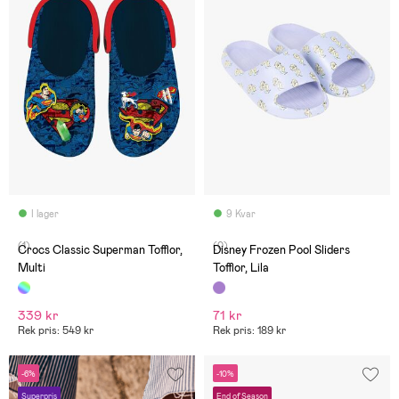
I lager
9 Kvar
(1)
(0)
Crocs Classic Superman Tofflor,
Disney Frozen Pool Sliders
Multi
Tofflor, Lila
339 kr
71 kr
Rek pris: 549 kr
Rek pris: 189 kr
-6%
-10%
Superpris
End of Season