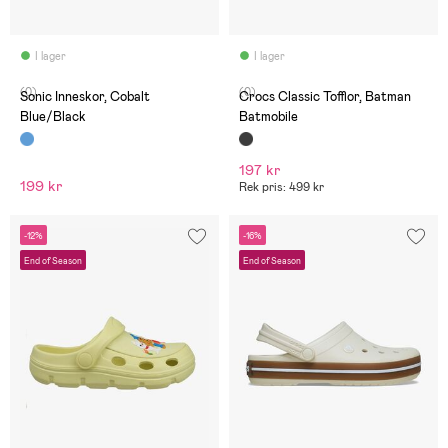
I lager
I lager
(0)
(0)
Sonic Inneskor, Cobalt
Crocs Classic Tofflor, Batman
Blue/Black
Batmobile
197 kr
199 kr
Rek pris: 499 kr
-12%
-16%
End of Season
End of Season