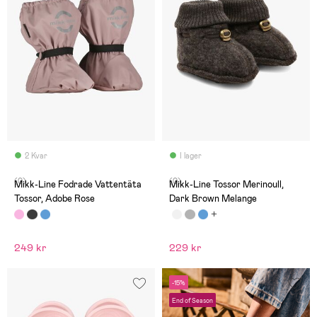
2 Kvar
I lager
(0)
(0)
Mikk-Line Fodrade Vattentäta
Mikk-Line Tossor Merinoull,
Tossor, Adobe Rose
Dark Brown Melange
249 kr
229 kr
-15%
End of Season