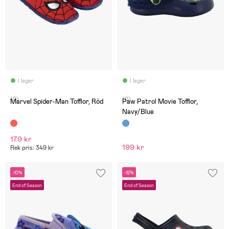
I lager
I lager
(0)
(0)
Marvel Spider-Man Tofflor, Röd
Paw Patrol Movie Tofflor,
Navy/Blue
179 kr
199 kr
Rek pris: 349 kr
-10%
-12%
End of Season
End of Season