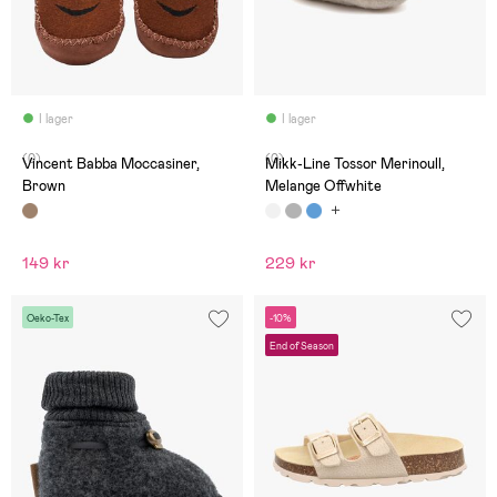
I lager
I lager
(0)
(0)
Vincent Babba Moccasiner,
Mikk-Line Tossor Merinoull,
Brown
Melange Offwhite
149 kr
229 kr
Oeko-Tex
-10%
End of Season