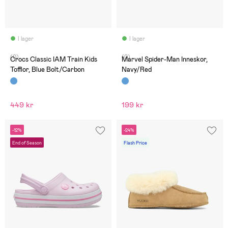
I lager
I lager
(0)
(0)
Crocs Classic IAM Train Kids
Marvel Spider-Man Inneskor,
Tofflor, Blue Bolt/Carbon
Navy/Red
449 kr
199 kr
-12%
-24%
End of Season
Flash Price