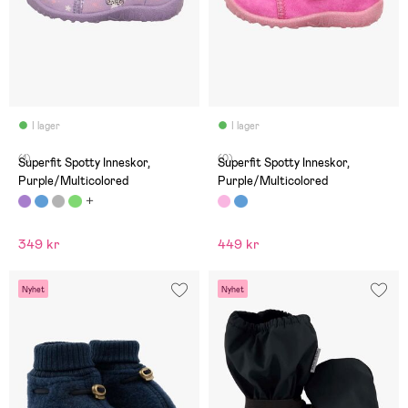
I lager
I lager
(1)
(0)
Superfit Spotty Inneskor,
Superfit Spotty Inneskor,
Purple/Multicolored
Purple/Multicolored
349 kr
449 kr
Nyhet
Nyhet