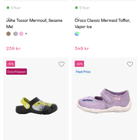
8 Kvar
9 Kvar
(2)
(0)
Joha Tossor Merinoull, Sesame
Crocs Classic Mermaid Tofflor,
Mel
Vapor Ice
239 kr
349 kr
-10%
-40%
End of Season
Flash Price