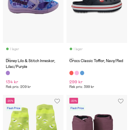
I lager
I lager
(0)
(2)
Disney Lilo & Stitch Inneskor,
Crocs Classic Tofflor, Navy/Red
Lilac/Purple
134 kr
299 kr
Rek pris: 209 kr
Rek pris: 399 kr
-20%
-20%
Flash Price
Flash Price