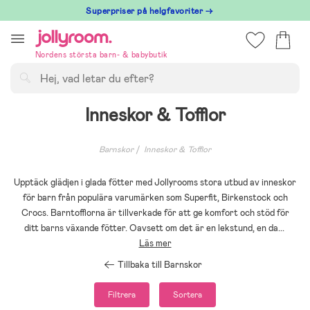
Hoppa
Superpriser på helgfavoriter →
till
innehållet
Nordens största barn- & babybutik
Sök
Inneskor & Tofflor
Barnskor
Inneskor & Tofflor
Upptäck glädjen i glada fötter med Jollyrooms stora utbud av inneskor
för barn från populära varumärken som Superfit, Birkenstock och
Crocs. Barntofflorna är tillverkade för att ge komfort och stöd för
ditt barns växande fötter. Oavsett om det är en lekstund, en da
...
Läs mer
Tillbaka till Barnskor
Filtrera
Sortera