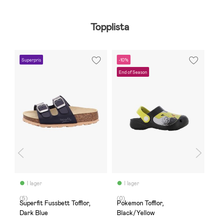
Topplista
Superpris
-10%
O
End of Season
I lager
I lager
(5)
(0)
(
,
Superfit Fussbett Tofflor,
Pokemon Tofflor,
J
Dark Blue
Black/Yellow
S