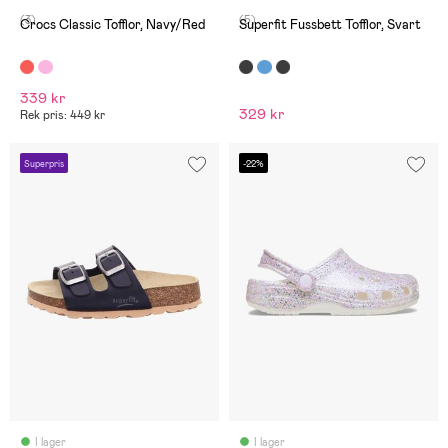
(3)
(5)
Crocs Classic Tofflor, Navy/Red
Superfit Fussbett Tofflor, Svart
339 kr
329 kr
Rek pris: 449 kr
Superpris
-22%
I lager
I lager