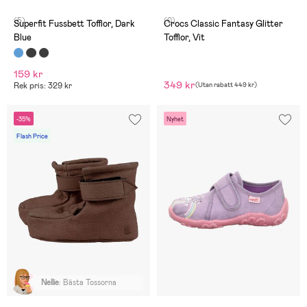
(5)
(0)
Superfit Fussbett Tofflor, Dark
Crocs Classic Fantasy Glitter
Blue
Tofflor, Vit
159 kr
349 kr
Rek pris: 329 kr
(
Utan rabatt
449 kr
)
-35%
Nyhet
Flash Price
Nellie
:
Bästa Tossorna