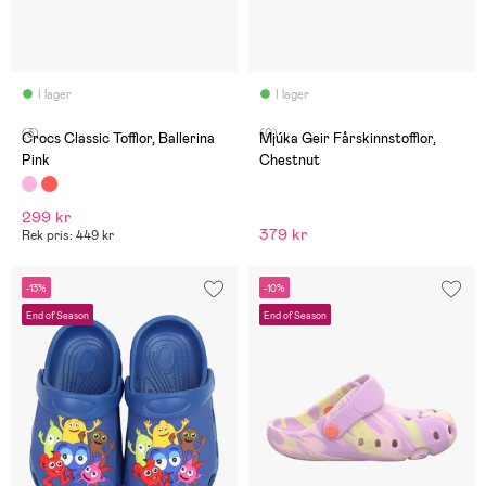
I lager
I lager
(3)
(0)
Crocs Classic Tofflor, Ballerina
Mjúka Geir Fårskinnstofflor,
Pink
Chestnut
299 kr
379 kr
Rek pris: 449 kr
-13%
-10%
End of Season
End of Season