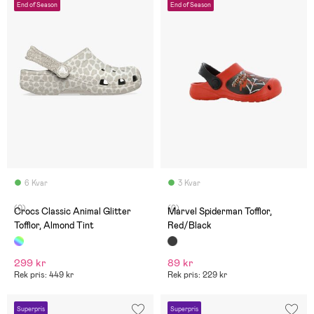
End of Season
End of Season
6 Kvar
3 Kvar
(0)
(0)
Crocs Classic Animal Glitter
Marvel Spiderman Tofflor,
Tofflor, Almond Tint
Red/Black
299 kr
89 kr
Rek pris: 449 kr
Rek pris: 229 kr
Superpris
Superpris