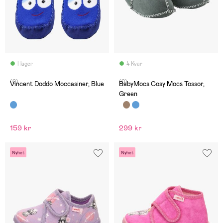
I lager
4 Kvar
(0)
(0)
Vincent Doddo Moccasiner, Blue
BabyMocs Cosy Mocs Tossor,
Green
159 kr
299 kr
Nyhet
Nyhet