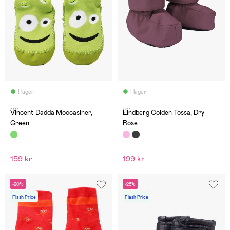
I lager
I lager
(0)
(2)
Vincent Dadda Moccasiner,
Lindberg Colden Tossa, Dry
Green
Rose
159 kr
199 kr
-20%
-25%
Flash Price
Flash Price