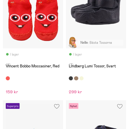
Nellie
:
Bästa Tossorna
I lager
I lager
(0)
(3)
Vincent Bobbo Moccasiner, Red
Lindberg Lumi Tossor, Svart
159 kr
299 kr
Superpris
Nyhet