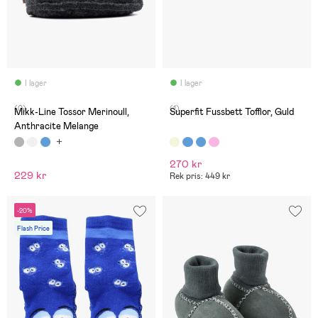
I lager
I lager
(0)
(1)
Mikk-Line Tossor Merinoull,
Superfit Fussbett Tofflor, Guld
Anthracite Melange
270 kr
229 kr
Rek pris: 449 kr
-20%
Flash Price