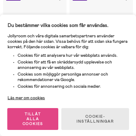
Du bestämmer vilka cookies som får användas.
Jollyroom och våra digitala samarbetspartners använder
cookies på den här sidan. Vissa behövs för att sidan ska fungera
korrekt. Följande cookies är valbara för dig:
Cookies för att analysera hur vår webbplats används.
Cookies för att få en skräddarsydd upplevelse och
annonsering av vår webbplats.
Cookies som möjliggör personliga annonser och
rekommendationer via Google.
I lager
I lager
Kundservice
Cookies för annonsering och sociala medier.
(1)
(0)
Superfit Fusbett Tofflor, Blue
Crocs Classic Fisherman Kids
Läs mer om cookies
Tofflor, Pink Milk
TILLÅT
139 kr
279 kr
COOKIE-
ALLA
INSTÄLLNINGAR
Rek pris: 299 kr
Rek pris: 299 kr
COOKIES