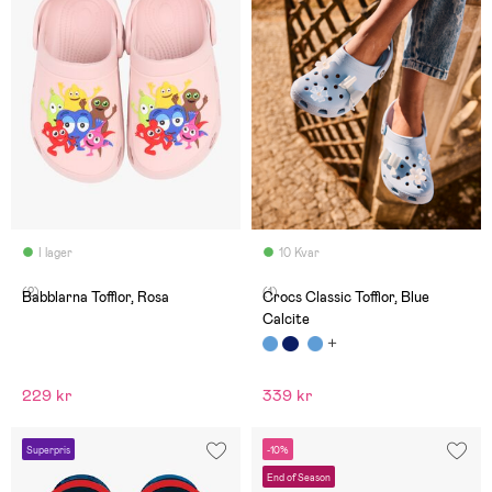
I lager
10 Kvar
(2)
(1)
Babblarna Tofflor, Rosa
Crocs Classic Tofflor, Blue
Calcite
229 kr
339 kr
Superpris
-10%
End of Season