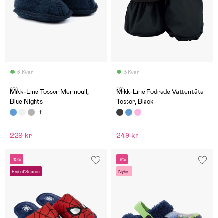
6 Kvar
3 Kvar
(0)
(0)
Mikk-Line Tossor Merinoull,
Mikk-Line Fodrade Vattentäta
Blue Nights
Tossor, Black
229 kr
249 kr
-10%
-9%
End of Season
Nyhet