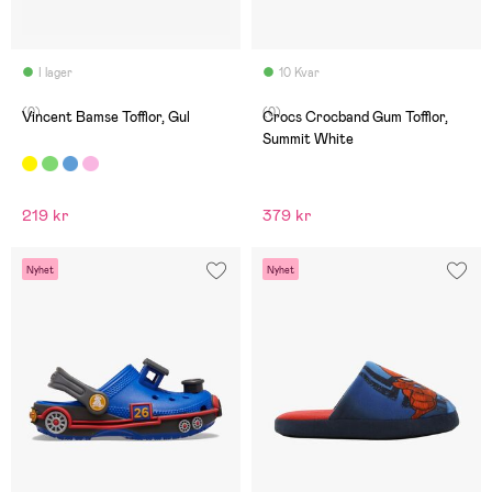
I lager
10 Kvar
(0)
(0)
Vincent Bamse Tofflor, Gul
Crocs Crocband Gum Tofflor,
Summit White
219 kr
379 kr
Nyhet
Nyhet