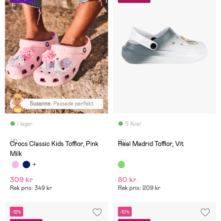
Susanne
:
Passade perfekt
I lager
5 Kvar
(3)
(0)
Crocs Classic Kids Tofflor, Pink
Real Madrid Tofflor, Vit
Milk
309 kr
80 kr
Rek pris: 349 kr
Rek pris: 209 kr
-12%
-10%