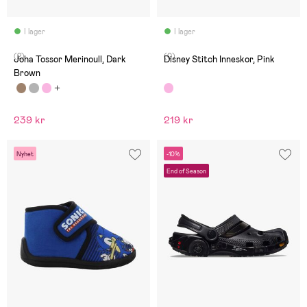
I lager
I lager
(2)
(0)
Joha Tossor Merinoull, Dark
Disney Stitch Inneskor, Pink
Brown
239 kr
219 kr
Nyhet
-10%
End of Season