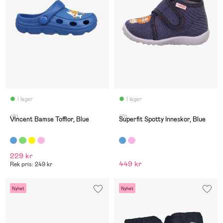
I lager
I lager
(0)
(0)
Vincent Bamse Tofflor, Blue
Superfit Spotty Inneskor, Blue
229 kr
449 kr
Rek pris: 249 kr
Nyhet
Nyhet