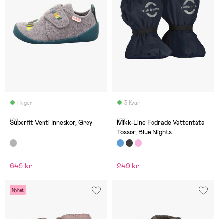
I lager
3 Kvar
(0)
(0)
Superfit Venti Inneskor, Grey
Mikk-Line Fodrade Vattentäta
Tossor, Blue Nights
649 kr
249 kr
Nyhet