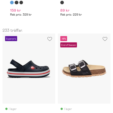
159 kr
89 kr
2
Rek pris: 329 kr
Rek pris: 229 kr
233 träffar.
Superpris
-18%
End of Season
I lager
I lager