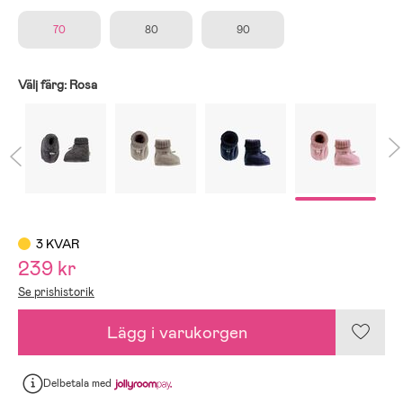
70
80
90
Välj färg:
Rosa
3 KVAR
239 kr
Se prishistorik
Lägg i varukorgen
Delbetala
med