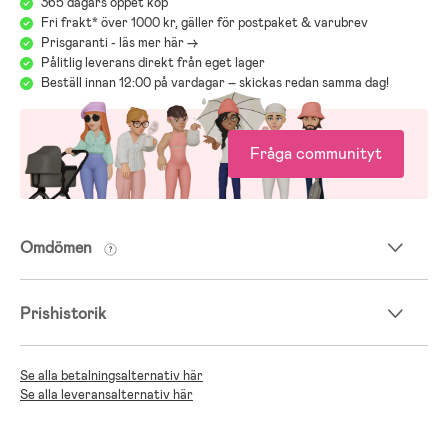
365 dagars öppet köp
Fri frakt* över 1000 kr, gäller för postpaket & varubrev
Prisgaranti - läs mer här ->
Pålitlig leverans direkt från eget lager
Beställ innan 12:00 på vardagar – skickas redan samma dag!
Fråga communityt
Omdömen
Prishistorik
Se alla betalningsalternativ här
Se alla leveransalternativ här