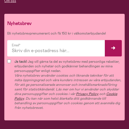
Om oss
Nyhetsbrev
Bli nyhetsbrevprenumerant och få 150 kr i välkomsterbjudande!
Email*
Ja tack!
Jag vill gärna ta del av nyhetsbrev med personliga rabatter,
erbjudanden och nyheter och godkänner behandlingen av mina
personuppgifter enligt nedan.
Våra nyhetsbrev använder cookies och liknande tekniker för att
mäta öppningsgrad och våra kunders intressen av våra erbjudanden,
för att ge personaliserade annonser och innehållsmarknadsföring
samt för statistikändamål. Läs mer om hur vi använder och skyddar
dina personuppgifter och cookies i vår
Privacy Policy
och
Cookie
Policy
. Du kan när som helst återkalla ditt godkännande till
behandling av personuppgifter och cookies genom att avanmäla dig
från nyhetsbrevet.