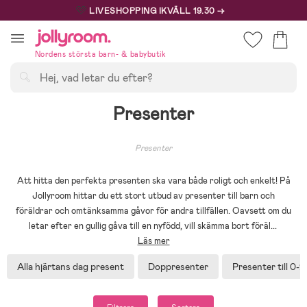
Hoppa
🩷
LIVESHOPPING IKVÄLL 19.30 →
till
innehållet
Nordens största barn- & babybutik
Sök
Presenter
Presenter
Att hitta den perfekta presenten ska vara både roligt och enkelt! På
Jollyroom hittar du ett stort utbud av presenter till barn och
föräldrar och omtänksamma gåvor för andra tillfällen. Oavsett om du
letar efter en gullig gåva till en nyfödd, vill skämma bort föräl
...
Läs mer
Alla hjärtans dag present
Doppresenter
Presenter till 0-2