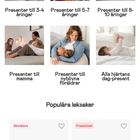
Presenter till 3-4
Presenter till 5-7
Presenter till 8-
åringar
åringar
10 åringar
Presenter till
Presenter till
Alla hjärtans
mamma
nyblivna
dag-present
föräldrar
Populära leksaker
Bästsäljare
Prismatchad
S