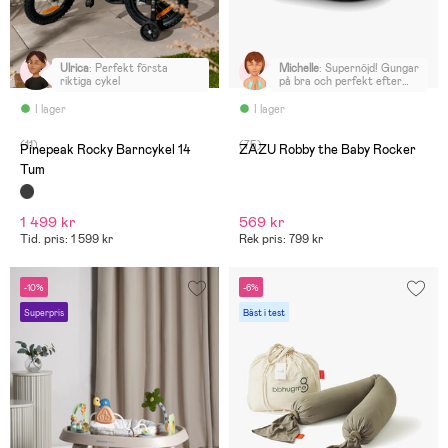
Ulrica
:
Perfekt första
Michelle
:
Supernöjd! Gungar
riktiga cykel
på bra och perfekt efter
promenad eller i butik 🙏
I lager
I lager
(11)
(75)
Pinepeak Rocky Barncykel 14
ZAZU Robby the Baby Rocker
Tum
1 499 kr
569 kr
Tid. pris: 1 599 kr
Rek pris: 799 kr
-10%
-6%
Superpris
Bäst i test