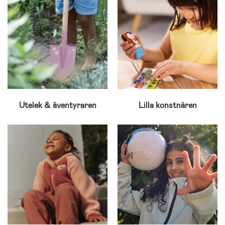
Utelek & äventyraren
Lilla konstnären