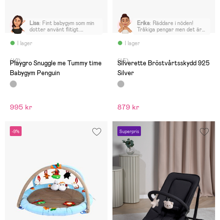
Lisa
:
Fint babygym som min
Erika
:
Räddare i nöden!
dotter använt flitigt.
Tråkiga pengar men det är
Fungerar nu som en fin
värt det.
matta som hon kan sitta och
I lager
I lager
leka på.
(42)
(45)
Playgro Snuggle me Tummy time
Silverette Bröstvårtsskydd 925
Babygym Penguin
Silver
995 kr
879 kr
-9%
Superpris