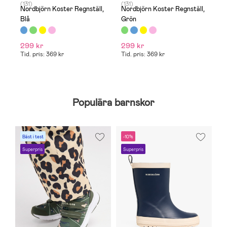
(131)
(131)
(1
Nordbjörn Koster Regnställ,
Nordbjörn Koster Regnställ,
N
Blå
Grön
R
299 kr
299 kr
3
Tid. pris: 369 kr
Tid. pris: 369 kr
T
Populära barnskor
Bäst i test
-10%
-
Superpris
Superpris
E