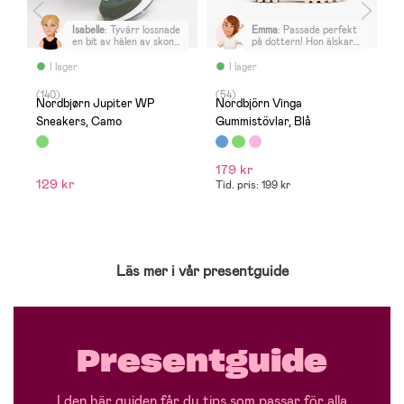
Isabelle
:
Tyvärr lossnade
Emma
:
Passade perfekt
en bit av hälen av skon
på dottern! Hon älskar
efter ett par veckor.
de
MEN jag fick snabbt ett
I lager
I lager
par nya när jag
kontaktade kundtjänst
(140)
(54)
(
🙏
Nordbjørn Jupiter WP
Nordbjörn Vinga
N
Sneakers, Camo
Gummistövlar, Blå
V
179 kr
9
129 kr
Tid. pris: 199 kr
Ti
Läs mer i vår presentguide
Presentguide
I den här guiden får du tips som passar för alla