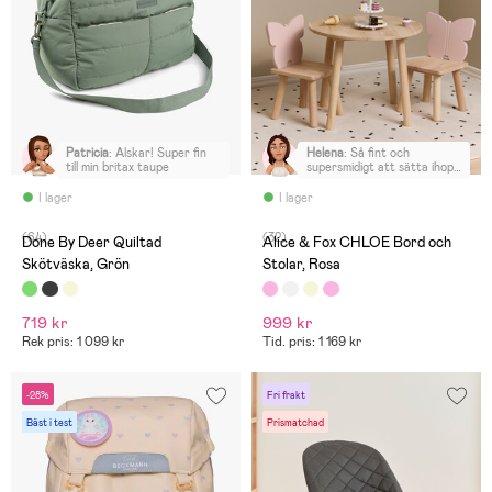
Patricia
:
Älskar! Super fin
Helena
:
Så fint och
till min britax taupe
supersmidigt att sätta ihop!
Kan varmt rekommendera :)
I lager
I lager
(64)
(32)
Done By Deer Quiltad
Alice & Fox CHLOE Bord och
Skötväska, Grön
Stolar, Rosa
719 kr
999 kr
Rek pris: 1 099 kr
Tid. pris: 1 169 kr
-28%
Fri frakt
Bäst i test
Prismatchad