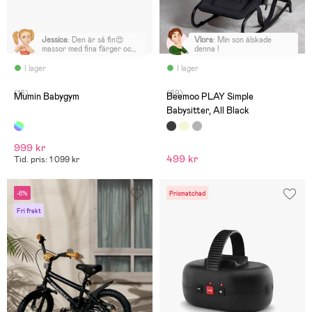
Jessica
:
Den är så fin😍
Vlora
:
Min son älskade
massor med fina färger och
denna !
väldigt uppskattat av sonen
I lager
I lager
(16)
(69)
Mumin Babygym
Beemoo PLAY Simple
Babysitter, All Black
999 kr
499 kr
Tid. pris: 1 099 kr
-6%
Prismatchad
Fri frakt