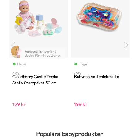
Vanessa
:
En perfekt
docka för min dotter på
2 år. Kul tillbehör också.
I lager
I lager
(10)
(27)
(1
å
Cloudberry Castle Docka
Babyono Vattenlekmatta
C
Stella Startpaket 30 cm
K
L
159 kr
199 kr
6
Populära babyprodukter