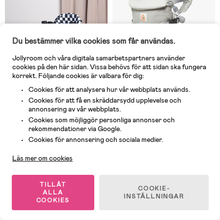
Du bestämmer vilka cookies som får användas.
Jollyroom och våra digitala samarbetspartners använder
cookies på den här sidan. Vissa behövs för att sidan ska fungera
korrekt. Följande cookies är valbara för dig:
Kund
:
Robust och snygg!
Josefin
:
Funkar jättebra ...
Rent ljud i högtalarna med
dock fastnar det mycket
Cookies för att analysera hur vår webbplats används.
många roliga ljud. Nackdelen
damm på tyget vilket kan bli
är att den är ganska svår
äckligt snabbt
I lager
I lager
Cookies för att få en skräddarsydd upplevelse och
att bygga/ bygga om.
annonsering av vår webbplats.
(54)
(29)
Beemoo PLAY Bil Lära-gå-stol,
Ergobaby Omni Classic Bärsele,
Cookies som möjliggör personliga annonser och
Cool Grey
Grå
rekommendationer via Google.
Kundservice
Cookies för annonsering och sociala medier.
1 459 kr
Läs mer om cookies
499 kr
Rek pris: 1 999 kr
TILLÅT
-11%
-11%
COOKIE-
ALLA
INSTÄLLNINGAR
End of Season
End of Season
COOKIES