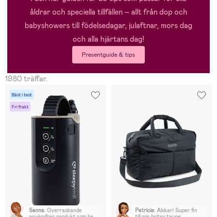
åldrar och speciella tillfällen – allt från dop och
babyshowers till födelsedagar, julaftnar, mors dag
och alla hjärtans dag!
Presentguide & tips
1980 träffar.
Bäst i test
Fri frakt
Sanna
:
Överraskande
Patricia
:
Älskar! Super fin
användbar produkt som har
till min britax taupe