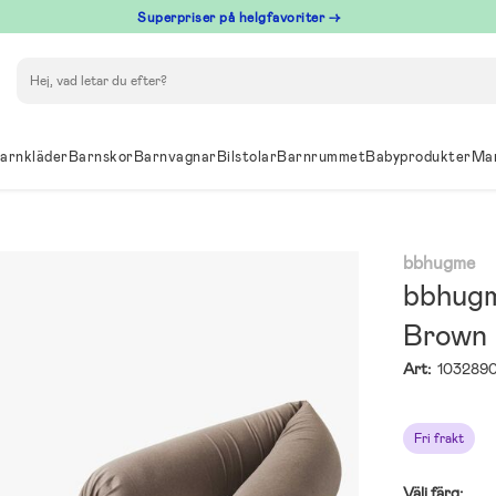
Superpriser på helgfavoriter →
Sök
arnkläder
Barnskor
Barnvagnar
Bilstolar
Barnrummet
Babyprodukter
Ma
bbhugme
bbhugm
Brown
Art:
103289
Fri frakt
Välj färg: