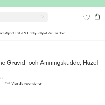
mma
Sport
Fritid & Hobby
Jollylet
Varumärken
e Gravid- och Amningskudde, Hazel
00
(413)
Visa alla recensioner