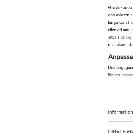
Gravidkudde 
och avlastnin
långa konstru
eller vid amni
sitta. För di
dessutom utm
Anpassad
Det längsgåe
lätt att place
känslan av stö
bekvämt. Den 
skapa en mer 
Lång form 
Informatio
20 cm i di
150 cm lå
Avtagbart
Hitta i buti