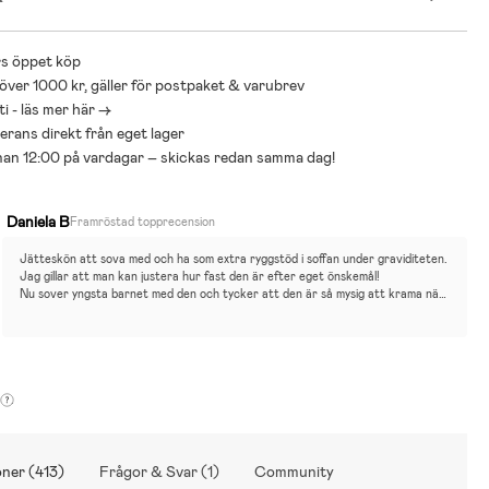
 kan tvättas i tvättmaskin
ör mage, rygg och bäcken
påse medföljer.
s öppet köp
bomull
 över 1000 kr, gäller för postpaket & varubrev
i - läs mer här ->
everans direkt från eget lager
nnan 12:00 på vardagar – skickas redan samma dag!
Daniela B
Framröstad topprecension
ns längd och fasthet kan anpassas med små fästen, ”Pebbles” som
Jätteskön att sova med och ha som extra ryggstöd i soffan under graviditeten. 
den. Pebbles i andra färger säljs separat.
Jag gillar att man kan justera hur fast den är efter eget önskemål! 
 Bästa premiumval 2026 av Bäst-i-test.se inom kategorin Gravidkudde.
Nu sover yngsta barnet med den och tycker att den är så mysig att krama när 
hon ska somna <3
ner (413)
Frågor & Svar (1)
Community