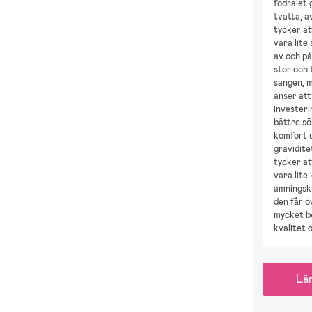
fodralet 
tvätta, 
tycker at
vara lite
av och på
stor och t
sängen, m
anser att
investeri
bättre s
komfort 
gravidit
tycker at
vara lite
amningsk
den får ö
mycket b
kvalitet 
Lä