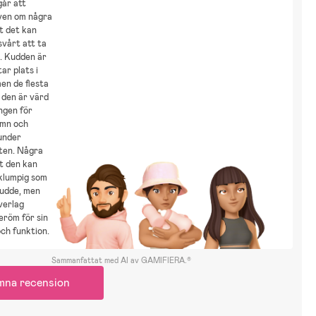
går att
även om några
t det kan
 svårt att ta
. Kudden är
ar plats i
en de flesta
 den är värd
ngen för
ömn och
under
eten. Några
t den kan
 klumpig som
udde, men
verlag
eröm för sin
och funktion.
Sammanfattat med AI av GAMIFIERA.®
mna recension