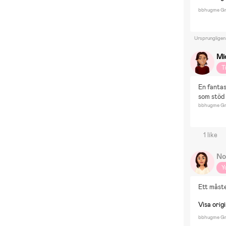
bbhugme Gra
Ursprungligen
Mi
T
En fantas
som stöd 
bbhugme Gra
1 like
No
Y
Ett måst
Visa origi
bbhugme Gra