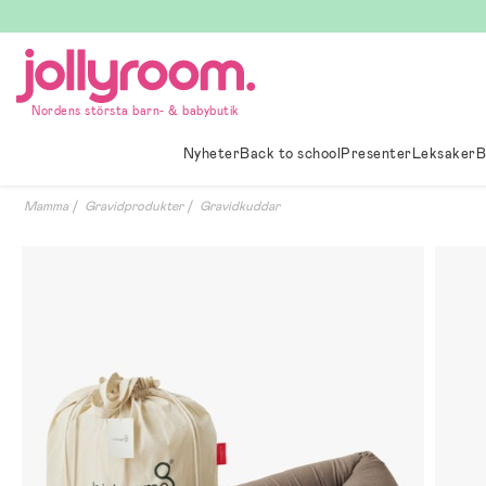
Hoppa
till
innehållet
Nordens största barn- & babybutik
Nyheter
Back to school
Presenter
Leksaker
B
Mamma
Gravidprodukter
Gravidkuddar