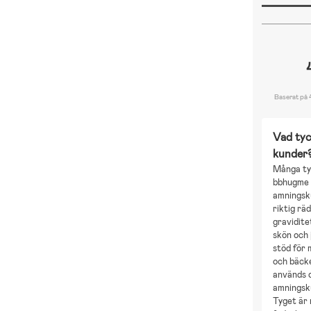
Baserat på 
Vad tyc
kunder
Många ty
bbhugme 
amningsk
riktig rä
gravidite
skön och 
stöd för 
och bäck
används 
amningsk
Tyget är