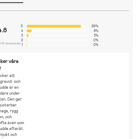
5
89%
4.8
4
8%
3
3%
2
0%
413 recensioner
1
0%
ker våra
?
cker att
gravid- och
udde är en
ddare under
ten. Den ger
justerbar
mage, rygg
en, och
ofta även som
udde efteråt.
 mjukt och