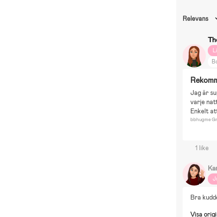
Relevans
Th
L
B
Rekomm
Jag är su
varje nat
Enkelt a
bbhugme Gra
1 like
Ka
J
Bra kudde
Visa origi