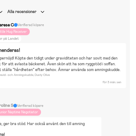
Alla recensioner
erese C
Verifierad köpare
ittle Hug Receiver
or på Landet
enderas!
pernöjd! Köpte den tidigt under graviditeten och har sovit med den 
t för att avlasta bäckenet. Även skön att ha som ryggstöd i soffan. 
tt ställa ”hårdheten” efter behov. Ämnar använda som amningskudde.
vid- och Amningskudde, Dusty Olive
för 3 mån. sen
roline S
Verifierad köpare
unior Naptime Negotiator
, ger bra stöd. Har också använt den till amning
nal