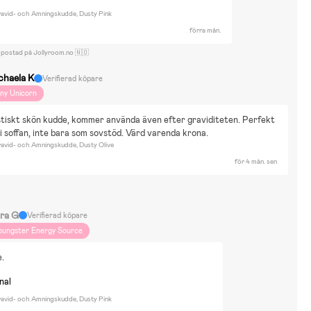
vid- och Amningskudde, Dusty Pink
förra mån.
 postad på Jollyroom.no 🇳🇴
chaela K
Verifierad köpare
iny Unicorn
tiskt skön kudde, kommer använda även efter graviditeten. Perfekt 
i soffan, inte bara som sovstöd. Värd varenda krona.
vid- och Amningskudde, Dusty Olive
för 4 mån. sen
ra G
Verifierad köpare
oungster Energy Source
e.
nal
vid- och Amningskudde, Dusty Pink