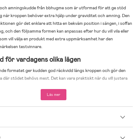
och amningskudde från bbhugme som är utformad för att ge stöd
g när kroppen behöver extra hjälp under graviditet och amning. Den
ktionen gör det enklare att hitta en bekväm position i sängen, i soffan
ng, och den följsamma formen kan anpassas efter hur du vill vila eller
g som vill välja en produkt med extra uppmärksamhet har den
ärkelsen testvinnare.
 för vardagens olika lägen
nde formatet ger kudden god räckvidd längs kroppen och gör den
ra där stödet behövs mest. Det kan vara praktiskt när du vill justera
d mellan vila, amning och andra stunder då du vill ligga eller sitta mer
är framtagen för att fungera som ett enkelt hjälpmedel när du vill
Läs mer
stabil och avlastande position utan att behöva flera olika kuddar.
som ger stöd och avlastning i vardagen
n
ameter
ng
 överdrag
k