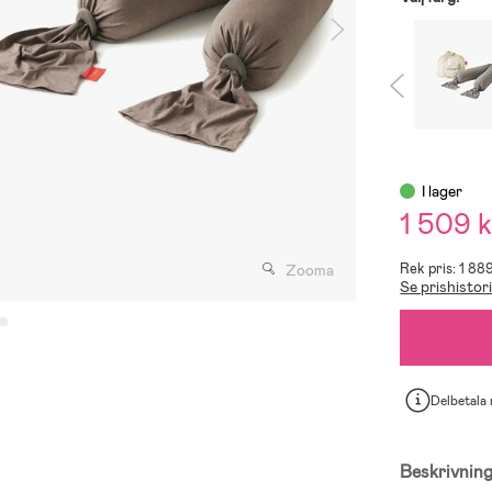
I lager
1 509 k
Rek pris: 1 88
Zooma
Se prishistor
Delbetala
Beskrivnin