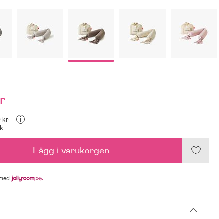
r
i
9 kr
ik
Lägg i varukorgen
med
g