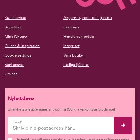
Kundservice
Ångerrätt, retur och garanti
Köpvillkor
Leverans
Mina fakturor
Handla och betala
Guider & Inspiration
Integritet
Cookie settings
Våra butiker
Vårt ansvar
Lediga tjänster
Om oss
Nyhetsbrev
Bli nyhetsbrevprenumerant och få 150 kr i välkomsterbjudande!
Email*