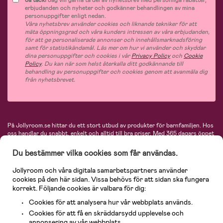
Ja tack!
Jag vill gärna ta del av nyhetsbrev med personliga rabatter,
erbjudanden och nyheter och godkänner behandlingen av mina
personuppgifter enligt nedan.
Våra nyhetsbrev använder cookies och liknande tekniker för att
mäta öppningsgrad och våra kunders intressen av våra erbjudanden,
för att ge personaliserade annonser och innehållsmarknadsföring
samt för statistikändamål. Läs mer om hur vi använder och skyddar
dina personuppgifter och cookies i vår
Privacy Policy
och
Cookie
Policy
. Du kan när som helst återkalla ditt godkännande till
behandling av personuppgifter och cookies genom att avanmäla dig
från nyhetsbrevet.
På Jollyroom.se hittar du ett stort utbud av produkter för barnfamiljen.
Hos
oss handlar du snabbt, enkelt och alltid till bra priser.
Med 365 dagars öppet
köp och en mycket kompetent kundtjänst kan du känna dig trygg att handla
hos oss. I vårt sortiment hittar du barnvagnar, bilstolar, kläder för barn och
Du bestämmer vilka cookies som får användas.
baby, produkter för mamman, massor av inspirerande inredning, leksaker,
babyprodukter och mycket mer. Vi erbjuder produkter från välkända
Jollyroom och våra digitala samarbetspartners använder
varumärken så som Britax, Maxi-Cosi, Baby Jogger, BabyBjörn, Didriksons,
cookies på den här sidan. Vissa behövs för att sidan ska fungera
KidKraft, Ergobaby, Philips Avent, Neonate, Cybex, LEGO och många fler.
korrekt. Följande cookies är valbara för dig:
Välkommen in och kika runt i Nordens största barn- och babybutik på nätet!
Cookies för att analysera hur vår webbplats används.
Cookies för att få en skräddarsydd upplevelse och
annonsering av vår webbplats.