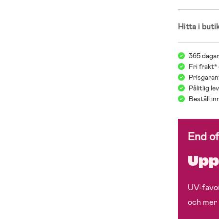
Hitta i buti
365 dagar
Fri frakt*
Prisgarant
Pålitlig l
Beställ i
End o
Upp 
UV-favor
och mer 