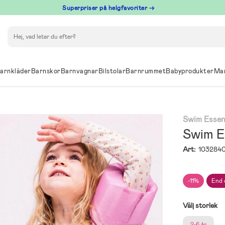
Superpriser på helgfavoriter →
Sök
arnkläder
Barnskor
Barnvagnar
Bilstolar
Barnrummet
Babyprodukter
Ma
Swim Essen
Swim E
Art:
103284
-11%
End 
Välj storlek
2-6 år