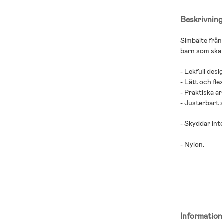
Beskrivnin
Simbälte från
barn som ska 
- Lekfull desi
- Lätt och flex
- Praktiska a
- Justerbart 
- Skyddar int
- Nylon.
Informatio