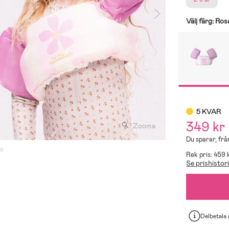
Välj färg:
Ros
5 KVAR
349 kr
Zooma
Du sparar, från
Rek pris: 459 
Se prishistor
Delbetala