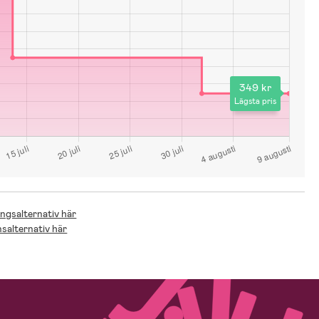
349 kr
Lägsta pris
ingsalternativ här
nsalternativ här