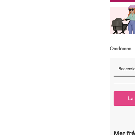
Omdömen
Recensio
Lä
Mer frå