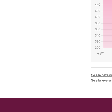
Se alla betaln
Se alla levera