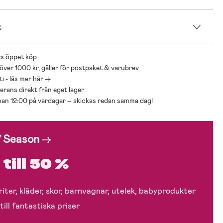
k
s öppet köp
 över 1000 kr, gäller för postpaket & varubrev
i - läs mer här ->
everans direkt från eget lager
nnan 12:00 på vardagar – skickas redan samma dag!
f Season
→
till 50 %
iter, kläder, skor, barnvagnar, utelek, babyprodukter
till fantastiska priser