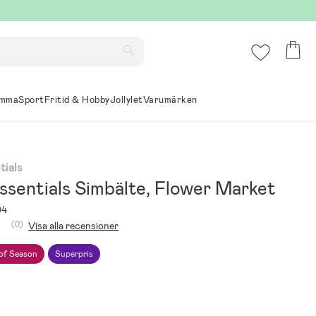
mma
Sport
Fritid & Hobby
Jollylet
Varumärken
tials
ssentials Simbälte, Flower Market
04
(0)
Visa alla recensioner
of Season
Superpris