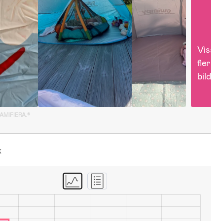
Visa 
fler 
bilder
GAMIFIERA.®
k