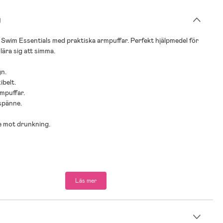
g
 Swim Essentials med praktiska armpuffar. Perfekt hjälpmedel för
lära sig att simma.
gn.
ibelt.
rmpuffar.
spänne.
e mot drunkning.
Läs mer
n