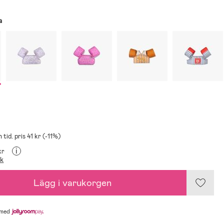
a
 tid. pris 41 kr (-11%)
i
kr
ik
Lägg i varukorgen
med