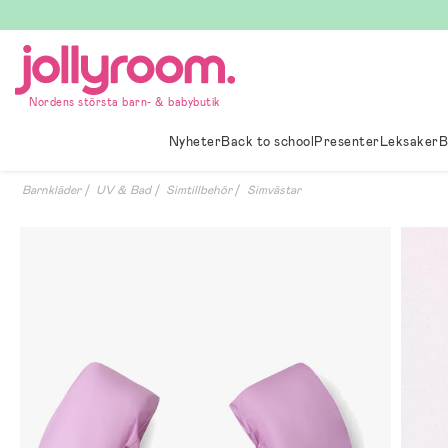
Hoppa
till
innehållet
Nordens största barn- & babybutik
Nyheter
Back to school
Presenter
Leksaker
B
Barnkläder
UV & Bad
Simtillbehör
Simvästar