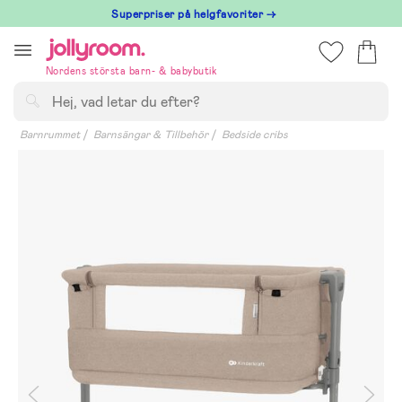
Hoppa
Superpriser på helgfavoriter →
till
innehållet
Nordens största barn- & babybutik
Sök
Barnrummet
Barnsängar & Tillbehör
Bedside cribs