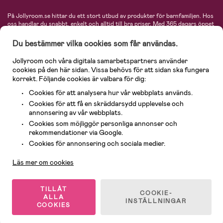
På Jollyroom.se hittar du ett stort utbud av produkter för barnfamiljen.
Hos
oss handlar du snabbt, enkelt och alltid till bra priser.
Med 365 dagars öppet
köp och en mycket kompetent kundtjänst kan du känna dig trygg att handla
hos oss. I vårt sortiment hittar du barnvagnar, bilstolar, kläder för barn och
Du bestämmer vilka cookies som får användas.
baby, produkter för mamman, massor av inspirerande inredning, leksaker,
babyprodukter och mycket mer. Vi erbjuder produkter från välkända
Jollyroom och våra digitala samarbetspartners använder
varumärken så som Britax, Maxi-Cosi, Baby Jogger, BabyBjörn, Didriksons,
cookies på den här sidan. Vissa behövs för att sidan ska fungera
KidKraft, Ergobaby, Philips Avent, Neonate, Cybex, LEGO och många fler.
korrekt. Följande cookies är valbara för dig:
Välkommen in och kika runt i Nordens största barn- och babybutik på nätet!
Cookies för att analysera hur vår webbplats används.
Cookies för att få en skräddarsydd upplevelse och
annonsering av vår webbplats.
Cookies som möjliggör personliga annonser och
rekommendationer via Google.
Kundservice
Cookies för annonsering och sociala medier.
Läs mer om cookies
© 2026 Jollyroom AB. Alla rättigheter reserverade.
TILLÅT
COOKIE-
ALLA
INSTÄLLNINGAR
COOKIES