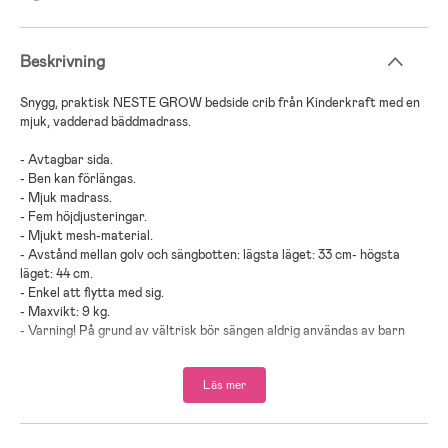
Beskrivning
Snygg, praktisk NESTE GROW bedside crib från Kinderkraft med en
mjuk, vadderad bäddmadrass.
- Avtagbar sida.
- Ben kan förlängas.
- Mjuk madrass.
- Fem höjdjusteringar.
- Mjukt mesh-material.
- Avstånd mellan golv och sängbotten: lägsta läget: 33 cm- högsta
läget: 44 cm.
- Enkel att flytta med sig.
- Maxvikt: 9 kg.
- Varning! På grund av vältrisk bör sängen aldrig användas av barn
som kan sitta eller stå upp själva.
Läs mer
- Inkluderar: madrass.
- Rekommenderad ålder: Från nyfödd till 12 månader.
- Stål, PP-plast, polyester.