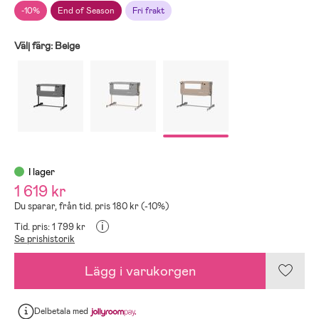
-10%
End of Season
Fri frakt
Välj färg:
Beige
I lager
1 619 kr
Du sparar, från tid. pris 180 kr (-10%)
i
Tid. pris: 1 799 kr
Se prishistorik
Lägg i varukorgen
Delbetala
med