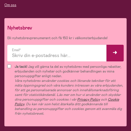
Om oss
Nyhetsbrev
Bli nyhetsbrevprenumerant och få 150 kr i välkomsterbjudande!
Email*
Ja tack!
Jag vill gärna ta del av nyhetsbrev med personliga rabatter,
erbjudanden och nyheter och godkänner behandlingen av mina
personuppgifter enligt nedan.
Våra nyhetsbrev använder cookies och liknande tekniker för att
mäta öppningsgrad och våra kunders intressen av våra erbjudanden,
för att ge personaliserade annonser och innehållsmarknadsföring
samt för statistikändamål. Läs mer om hur vi använder och skyddar
dina personuppgifter och cookies i vår
Privacy Policy
och
Cookie
Policy
. Du kan när som helst återkalla ditt godkännande till
behandling av personuppgifter och cookies genom att avanmäla dig
från nyhetsbrevet.