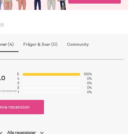
ner (4)
Frågor & Svar (0)
Community
5
100%
.0
4
0%
3
0%
2
0%
4 recensioner
1
0%
mna recension
Alla recensioner