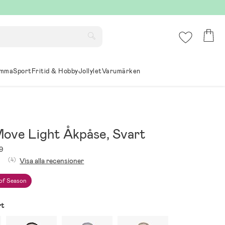
mma
Sport
Fritid & Hobby
Jollylet
Varumärken
Move Light Åkpåse, Svart
9
(4)
Visa alla recensioner
of Season
rt