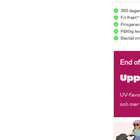
365 dagar
Fri frakt*
Prisgarant
Pålitlig l
Beställ i
End o
Upp 
UV-favor
och mer 