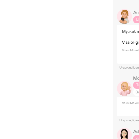
Au
L
Mycket n
Visa origi
Voksi Move 
Ursprungligen
Mo
T
Bo
Voksi Move 
Ursprungligen
Ad
J