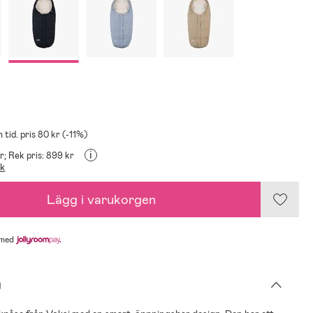
 tid. pris 80 kr (-11%)
i
r;
Rek pris: 899 kr
ik
Lägg i varukorgen
med
g