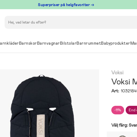
Superpriser på helgfavoriter →
Sök
arnkläder
Barnskor
Barnvagnar
Bilstolar
Barnrummet
Babyprodukter
Ma
Voksi
Voksi 
Art:
1032184
-11%
End 
Välj färg:
Sva