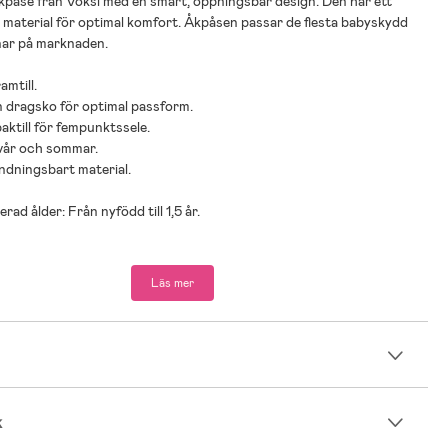
påse från Voksi med en smart, öppningsbar design. Den har ett
material för optimal komfort. Åkpåsen passar de flesta babyskydd
ar på marknaden.
amtill.
n dragsko för optimal passform.
aktill för fempunktssele.
 vår och sommar.
 andningsbart material.
ad ålder: Från nyfödd till 1,5 år.
ologisk bomull.
tervunnen polyester.
Läs mer
n
k