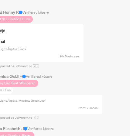
d Henny K
Verifierad köpare
ittle Lunchbox Guru
öjd
nal
Light Åkpåse, Black
för 5 mån. sen
 postad på Jollyroom.no 🇳🇴
nica Østli F
Verifierad köpare
iny Car Seat Whisperer
r i Hus
Light Åkpåse, Meadow Green Leaf
för 2 v. sedan
 postad på Jollyroom.no 🇳🇴
a Elisabeth J
Verifierad köpare
unior Boo-Boo Kisser