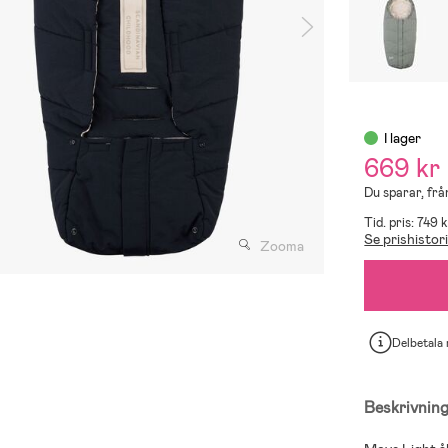
I lager
669 kr
Du sparar, från
Tid. pris: 749 k
Se prishistor
Zooma
Delbetala
Beskrivnin