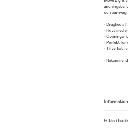
Move Light åk
andningsbart 
och barnvagn
- Dragkedja fr
- Huva med e
- Öppningar b
- Perfekt för
- Tillverkat i
- Rekommender
- Innertyg: ek
- Fyllning: å
Informatio
Hitta i buti