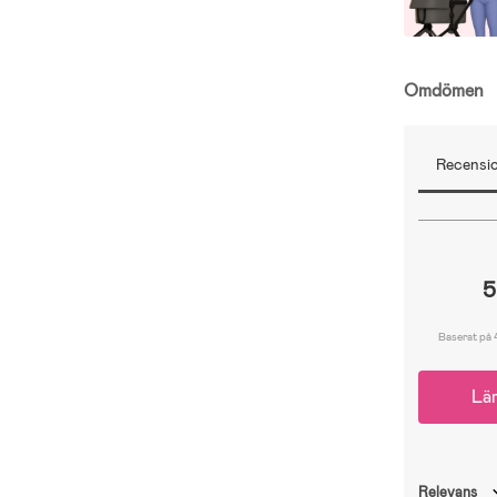
Omdömen
Recensio
5
Baserat på 
Lä
Relevans