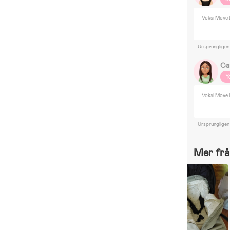
Voksi Move 
Ursprungligen
Ca
Y
Voksi Move 
Ursprungligen
Mer frå