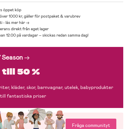
s öppet köp
 över 1000 kr, gäller för postpaket & varubrev
i - läs mer här ->
everans direkt från eget lager
nnan 12:00 på vardagar – skickas redan samma dag!
f Season
→
till 50 %
iter, kläder, skor, barnvagnar, utelek, babyprodukter
till fantastiska priser
Fråga communityt