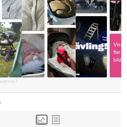
Visa 
fler 
bilder
GAMIFIERA.®
k