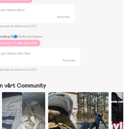
Light Åkpåse, Black
förra mån.
 postad på Jollyroom.no 🇳🇴
roline N
Verifierad köpare
oungster Cuddle Specialist
Light Åkpåse, Dark Sand
förra mån.
 postad på Jollyroom.no 🇳🇴
n vårt Community