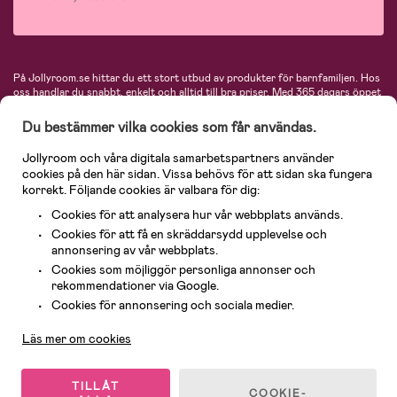
På Jollyroom.se hittar du ett stort utbud av produkter för barnfamiljen.
Hos
oss handlar du snabbt, enkelt och alltid till bra priser.
Med 365 dagars öppet
köp och en mycket kompetent kundtjänst kan du känna dig trygg att handla
hos oss. I vårt sortiment hittar du barnvagnar, bilstolar, kläder för barn och
Du bestämmer vilka cookies som får användas.
baby, produkter för mamman, massor av inspirerande inredning, leksaker,
babyprodukter och mycket mer. Vi erbjuder produkter från välkända
Jollyroom och våra digitala samarbetspartners använder
varumärken så som Britax, Maxi-Cosi, Baby Jogger, BabyBjörn, Didriksons,
cookies på den här sidan. Vissa behövs för att sidan ska fungera
KidKraft, Ergobaby, Philips Avent, Neonate, Cybex, LEGO och många fler.
korrekt. Följande cookies är valbara för dig:
Välkommen in och kika runt i Nordens största barn- och babybutik på nätet!
Cookies för att analysera hur vår webbplats används.
Cookies för att få en skräddarsydd upplevelse och
annonsering av vår webbplats.
Cookies som möjliggör personliga annonser och
rekommendationer via Google.
Kundservice
Cookies för annonsering och sociala medier.
Läs mer om cookies
© 2026 Jollyroom AB. Alla rättigheter reserverade.
TILLÅT
COOKIE-