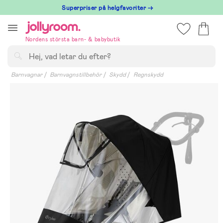
Hoppa
Superpriser på helgfavoriter →
till
innehållet
Nordens största barn- & babybutik
Sök
Barnvagnar
Barnvagnstillbehör
Skydd
Regnskydd