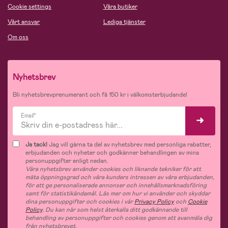
Cookie settings
Våra butiker
Vårt ansvar
Lediga tjänster
Om oss
Nyhetsbrev
Bli nyhetsbrevprenumerant och få 150 kr i välkomsterbjudande!
Email*
Ja tack!
Jag vill gärna ta del av nyhetsbrev med personliga rabatter,
erbjudanden och nyheter och godkänner behandlingen av mina
personuppgifter enligt nedan.
Våra nyhetsbrev använder cookies och liknande tekniker för att
mäta öppningsgrad och våra kunders intressen av våra erbjudanden,
för att ge personaliserade annonser och innehållsmarknadsföring
samt för statistikändamål. Läs mer om hur vi använder och skyddar
dina personuppgifter och cookies i vår
Privacy Policy
och
Cookie
Policy
. Du kan när som helst återkalla ditt godkännande till
behandling av personuppgifter och cookies genom att avanmäla dig
från nyhetsbrevet.