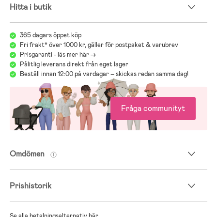
Hitta i butik
365 dagars öppet köp
Fri frakt* över 1000 kr, gäller för postpaket & varubrev
Prisgaranti - läs mer här ->
Pålitlig leverans direkt från eget lager
Beställ innan 12:00 på vardagar – skickas redan samma dag!
Fråga communityt
Omdömen
Prishistorik
Se alla betalningsalternativ här