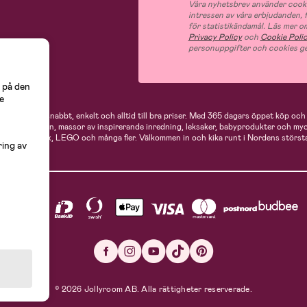
Våra nyhetsbrev använder cooki
intressen av våra erbjudanden,
för statistikändamål. Läs mer o
Privacy Policy
och
Cookie Poli
personuppgifter och cookies ge
 på den
e
 handlar du snabbt, enkelt och alltid till bra priser.
Med 365 dagars öppet köp och e
ukter för mamman, massor av inspirerande inredning, leksaker, babyprodukter och my
Neonate, Cybex, LEGO och många fler. Välkommen in och kika runt i Nordens största
ring av
© 2026 Jollyroom AB. Alla rättigheter reserverade.