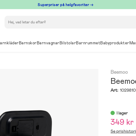
Superpriser på helgfavoriter →
Sök
arnkläder
Barnskor
Barnvagnar
Bilstolar
Barnrummet
Babyprodukter
Ma
Beemoo
Beemoo
Art:
1029810
I lager
349 kr
Se prishistor