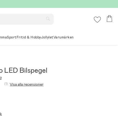
mma
Sport
Fritid & Hobby
Jollylet
Varumärken
 LED Bilspegel
2
(1)
Visa alla recensioner
ik