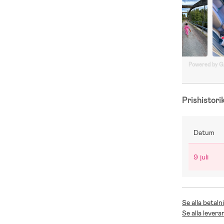
Powered by 
Prishistori
Datum
9 juli
Se alla betaln
Se alla levera