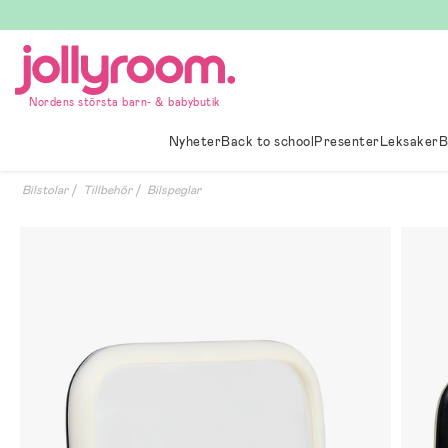
Hoppa
till
innehållet
Nordens största barn- & babybutik
Nyheter
Back to school
Presenter
Leksaker
B
Bilstolar
Tillbehör
Bilspeglar