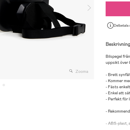
Delbetala
Beskrivnin
Bilspegel frå
uppsikt över b
Zooma
- Brett synfäl
- Kommer med 
- Fästs enkel
- Enkel att sä
- Perfekt för 
- Rekommende
- ABS-plast, a
- Batterier: 3