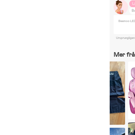
L
Bo
B
Beemoo LED
Ursprungligen
Mer frå