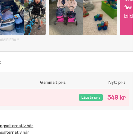
fler 
bilder
GAMIFIERA.®
k
Gammalt pris
Nytt pris
349 kr
Lägsta pris
ingsalternativ här
nsalternativ här