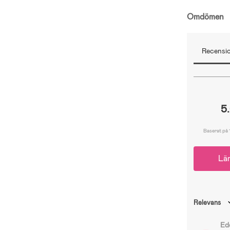
Omdömen
Recensio
5
Baserat på 
Lä
Relevans
Ed