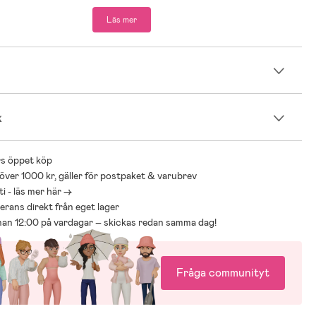
Läs mer
n
k
s öppet köp
 över 1000 kr, gäller för postpaket & varubrev
i - läs mer här ->
everans direkt från eget lager
nnan 12:00 på vardagar – skickas redan samma dag!
Fråga communityt