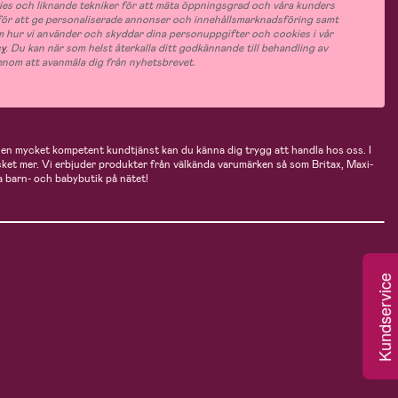
es och liknande tekniker för att mäta öppningsgrad och våra kunders
 för att ge personaliserade annonser och innehållsmarknadsföring samt
m hur vi använder och skyddar dina personuppgifter och cookies i vår
cy
. Du kan när som helst återkalla ditt godkännande till behandling av
nom att avanmäla dig från nyhetsbrevet.
n mycket kompetent kundtjänst kan du känna dig trygg att handla hos oss. I
cket mer. Vi erbjuder produkter från välkända varumärken så som Britax, Maxi-
 barn- och babybutik på nätet!
Kundservice