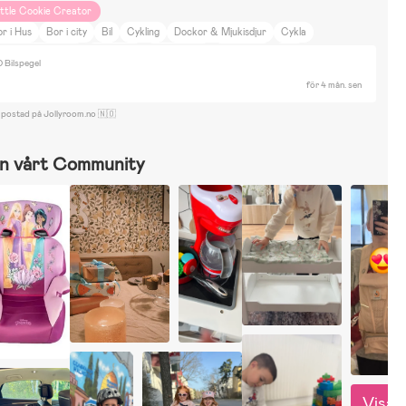
ittle Cookie Creator
r i Hus
Bor i city
Bil
Cykling
Dockor & Mjukisdjur
Cykla
yggsatser & Lego
Vattenlek
Rita & Måla
Utklädnad
Spel
 Bilspegel
för 4 mån. sen
 postad på Jollyroom.no 🇳🇴
n vårt Community
Visa 