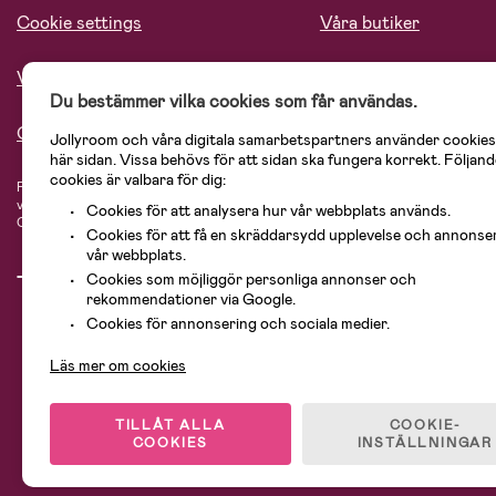
Cookie settings
Våra butiker
Vårt ansvar
Lediga tjänster
Du bestämmer vilka cookies som får användas.
Om oss
Jollyroom och våra digitala samarbetspartners använder cookies
här sidan. Vissa behövs för att sidan ska fungera korrekt. Följand
cookies är valbara för dig:
På Jollyroom.se hittar du ett stort utbud av produkter för barnfamiljen.
Hos oss
vårt sortiment hittar du barnvagnar, bilstolar, kläder för barn och baby, prod
Cookies för att analysera hur vår webbplats används.
Cosi, Baby Jogger, BabyBjörn, Didriksons, KidKraft, Ergobaby, Philips Avent, 
Cookies för att få en skräddarsydd upplevelse och annonse
vår webbplats.
Cookies som möjliggör personliga annonser och
rekommendationer via Google.
Cookies för annonsering och sociala medier.
Läs mer om cookies
TILLÅT ALLA
COOKIE-
COOKIES
INSTÄLLNINGAR