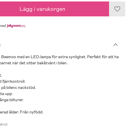
Lägg i varukorgen
med
g
n Beemoo med en LED-lampa för extra synlighet. Perfekt för att ha
arnet när det sitter bakåtvänt i bilen.
t.
fjärrkontroll.
t på bilens nackstöd.
tta upp.
långa bilturer.
rad ålder: Från nyfödd.
kryl.
xAA (ej inkluderat).