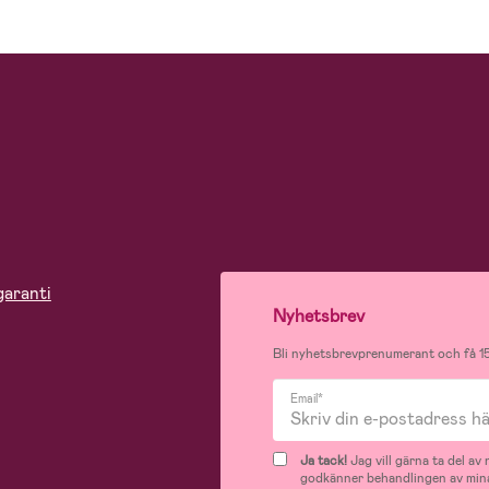
garanti
Nyhetsbrev
Bli nyhetsbrevprenumerant och få 15
Email*
Ja tack!
Jag vill gärna ta del a
godkänner behandlingen av mina