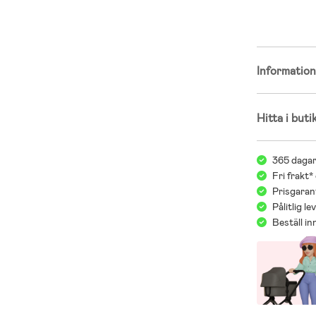
Informatio
Hitta i buti
365 dagar
Fri frakt*
Prisgarant
Pålitlig l
Beställ i