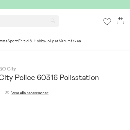
mma
Sport
Fritid & Hobby
Jollylet
Varumärken
GO City
ity Police 60316 Polisstation
6
(8)
Visa alla recensioner