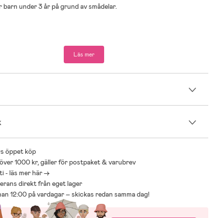
för barn under 3 år på grund av smådelar.
Läs mer
n
k
s öppet köp
 över 1000 kr, gäller för postpaket & varubrev
i - läs mer här ->
everans direkt från eget lager
nnan 12:00 på vardagar – skickas redan samma dag!