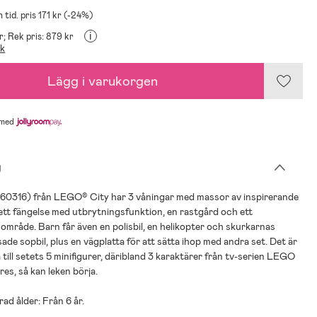
 tid. pris 171 kr (-24%)
i
r;
Rek pris: 879 kr
ik
Lägg i varukorgen
med
g
 (60316) från LEGO® City har 3 våningar med massor av inspirerande
 ett fängelse med utbrytningsfunktion, en rastgård och ett
mråde. Barn får även en polisbil, en helikopter och skurkarnas
ade sopbil, plus en vägplatta för att sätta ihop med andra set. Det är
 till setets 5 minifigurer, däribland 3 karaktärer från tv-serien LEGO
es, så kan leken börja.
d ålder: Från 6 år.