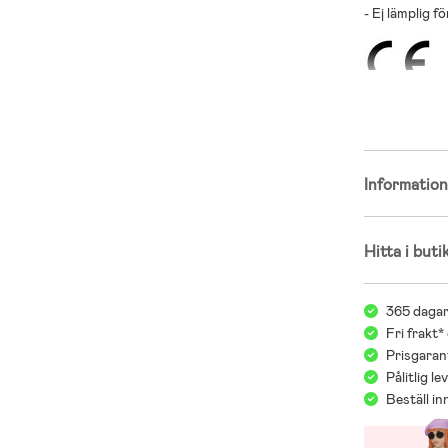
- Ej lämplig 
Informatio
Hitta i buti
365 dagar
Fri frakt*
Prisgarant
Pålitlig l
Beställ i