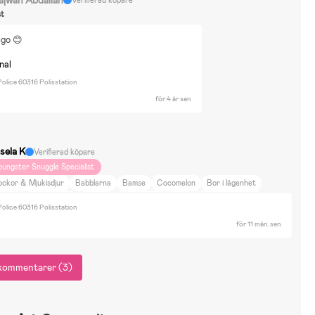
Verifierad köpare
st
ego 😊
nal
olice 60316 Polisstation
för 4 år sen
sela K
Verifierad köpare
oungster Snuggle Specialist
ockor & Mjukisdjur
Babblarna
Bamse
Cocomelon
Bor i lägenhet
äning
Promenader
Cykling
DIY Projekt
Resa
Skönhet & Mode
olice 60316 Polisstation
redning
Cybex priam
för 11 mån. sen
r kommentarer (3)