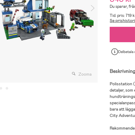
Du sparar, från
Tid. pris: 719 k
Se prishistor
Delbetala
Beskrivnin
Zooma
Polisstation
detaljer, som
hundträningso
specialanpass
bara att lägga
City Adventur
Rekommendera