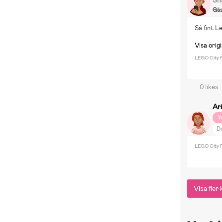
Gä
Så fint L
Visa origi
LEGO City P
0 likes
Ari
Y
D
Tr
LEGO City P
In
Visa fle