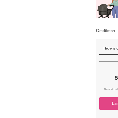
Omdömen
Recensio
5
Baserat på 
Lä