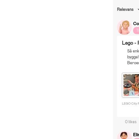
Relevans
Co
T
Lego - 
Så enk
bygga!
Beroe
LEGO City P
0 likes
Eli