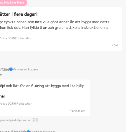
iny Naptime Ninja
tter i flera dagar!
o tyckte sonen som inte ville göra annat än att bygga med detta 
 han fick det. Han fyllde 6 år och grejar att kolla instruktionerna 
olice 60316 Polisstation
i fjol
rtine
Verifierad köpare
st
jd och lätt för en 6-åring att bygga med lite hjälp.
nal
olice 60316 Polisstation
för 3 år sen
 postad på Jollyroom.no 🇳🇴
ajwan Abdallah