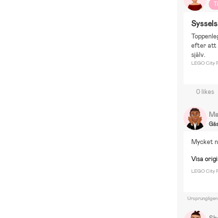
T
Sysselsä
Toppenleg
efter att
själv.
LEGO City P
0 likes
Ma
Gä
Mycket nö
Visa origi
LEGO City P
Ursprungligen
Sh