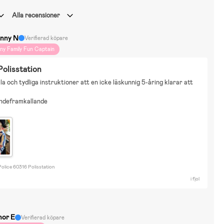
Alla recensioner
nny N
Verifierad köpare
iny Family Fun Captain
Polisstation
la och tydliga instruktioner att en icke läskunnig 5-åring klarar att
ndeframkallande
olice 60316 Polisstation
i fjol
nor E
Verifierad köpare