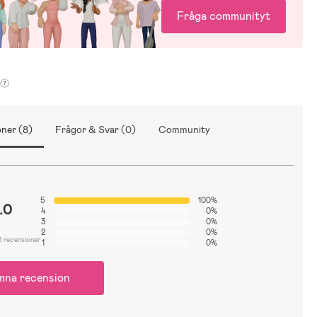
Fråga communityt
ner (8)
Frågor & Svar (0)
Community
5
100%
.0
4
0%
3
0%
2
0%
8 recensioner
1
0%
mna recension