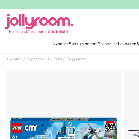
Hoppa
till
innehållet
Nordens största barn- & babybutik
Nyheter
Back to school
Presenter
Leksaker
B
Leksaker
Byggsatser & LEGO
Byggsatser