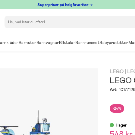
Superpriser på helgfavoriter →
Sök
arnkläder
Barnskor
Barnvagnar
Bilstolar
Barnrummet
Babyprodukter
Ma
LEGO
| LE
LEGO C
Art:
1017712
-24%
I lager
548 kr