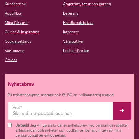
Kundservice
Ångerrätt, retur och garanti
Köpvillkor
Leverans
Mina fakturor
Handla och betala
Guider & Inspiration
Integritet
Cookie settings
Våra butiker
Vårt ansvar
Lediga tjänster
Om oss
Nyhetsbrev
Bli nyhetsbrevprenumerant och få 150 kr i välkomsterbjudande!
Email*
Ja tack!
Jag vill gärna ta del av nyhetsbrev med personliga rabatter,
erbjudanden och nyheter och godkänner behandlingen av mina
personuppgifter enligt nedan.