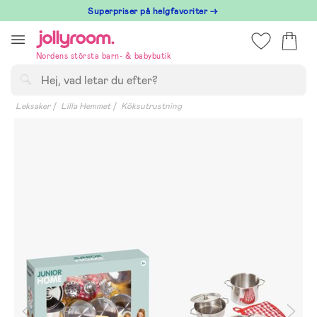
Hoppa
Superpriser på helgfavoriter →
till
innehållet
Nordens största barn- & babybutik
Sök
Leksaker
Lilla Hemmet
Köksutrustning