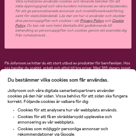
Våra nyhetsbrev använder cookies och liknande tekniker för att
mäta öppningsgrad och våra kunders intressen av våra erbjudanden,
för att ge personaliserade annonser och innehållsmarknadsföring
samt för statistikändamål. Läs mer om hur vi använder och skyddar
dina personuppgifter och cookies i vår
Privacy Policy
och
Cookie
Policy
. Du kan när som helst återkalla ditt godkännande till
behandling av personuppgifter och cookies genom att avanmäla dig
från nyhetsbrevet.
På Jollyroom.se hittar du ett stort utbud av produkter för barnfamiljen.
Hos
oss handlar du snabbt, enkelt och alltid till bra priser.
Med 365 dagars öppet
köp och en mycket kompetent kundtjänst kan du känna dig trygg att handla
hos oss. I vårt sortiment hittar du barnvagnar, bilstolar, kläder för barn och
Du bestämmer vilka cookies som får användas.
baby, produkter för mamman, massor av inspirerande inredning, leksaker,
babyprodukter och mycket mer. Vi erbjuder produkter från välkända
Jollyroom och våra digitala samarbetspartners använder
varumärken så som Britax, Maxi-Cosi, Baby Jogger, BabyBjörn, Didriksons,
cookies på den här sidan. Vissa behövs för att sidan ska fungera
KidKraft, Ergobaby, Philips Avent, Neonate, Cybex, LEGO och många fler.
korrekt. Följande cookies är valbara för dig:
Välkommen in och kika runt i Nordens största barn- och babybutik på nätet!
Cookies för att analysera hur vår webbplats används.
Cookies för att få en skräddarsydd upplevelse och
annonsering av vår webbplats.
Cookies som möjliggör personliga annonser och
rekommendationer via Google.