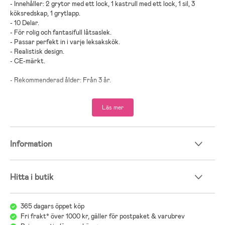
- Innehåller: 2 grytor med ett lock, 1 kastrull med ett lock, 1 sil, 3
köksredskap, 1 grytlapp.
- 10 Delar.
- För rolig och fantasifull låtsaslek.
- Passar perfekt in i varje leksakskök.
- Realistisk design.
- CE-märkt.
- Rekommenderad ålder: Från 3 år.
- Stål.
Läs mer
Information
Hitta i butik
365 dagars öppet köp
Fri frakt* över 1000 kr, gäller för postpaket & varubrev