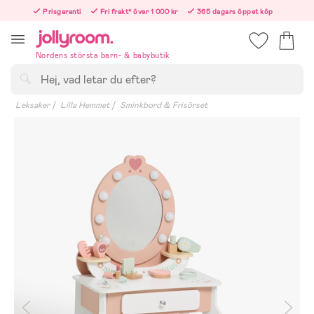
Hoppa
Prisgaranti
Fri frakt* över 1 000 kr
365 dagars öppet köp
till
Beställ nu – vi skickar samma vardag!
innehållet
Nordens största barn- & babybutik
Sök
Leksaker
Lilla Hemmet
Sminkbord & Frisörset