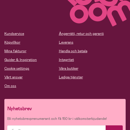
Kundservice
Ångerrätt, retur och garanti
Köpvillkor
Leverans
Mina fakturor
Handla och betala
Guider & Inspiration
Integritet
Cookie settings
Våra butiker
Vårt ansvar
Lediga tjänster
Om oss
Nyhetsbrev
Bli nyhetsbrevprenumerant och få 150 kr i välkomsterbjudande!