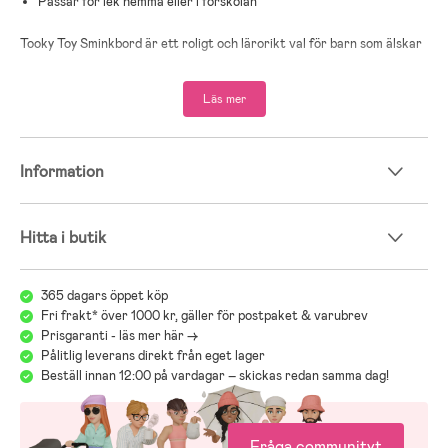
Passar för lek hemma eller i förskolan
Tooky Toy Sminkbord är ett roligt och lärorikt val för barn som älskar
att leka frisör eller makeup-artist.
Läs mer
Information
Hitta i butik
365 dagars öppet köp
Fri frakt* över 1000 kr, gäller för postpaket & varubrev
Prisgaranti - läs mer här ->
Pålitlig leverans direkt från eget lager
Beställ innan 12:00 på vardagar – skickas redan samma dag!
Fråga communityt