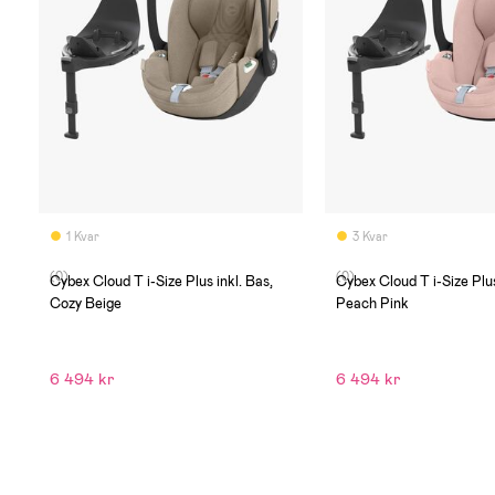
1 Kvar
3 Kvar
(0)
(0)
Cybex Cloud T i-Size Plus inkl. Bas,
Cybex Cloud T i-Size Plus
Cozy Beige
Peach Pink
6 494 kr
6 494 kr