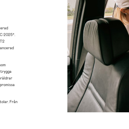
rerad
AC 2025*.
 T2
vancerad
 som
 trygga
öräldrar
mpromissa
tolar. Från