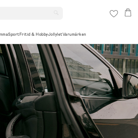
mma
Sport
Fritid & Hobby
Jollylet
Varumärken