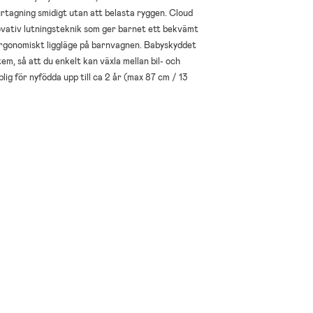
 urtagning smidigt utan att belasta ryggen. Cloud
vativ lutningsteknik som ger barnet ett bekvämt
lt ergonomiskt liggläge på barnvagnen. Babyskyddet
m, så att du enkelt kan växla mellan bil- och
g för nyfödda upp till ca 2 år (max 87 cm / 13