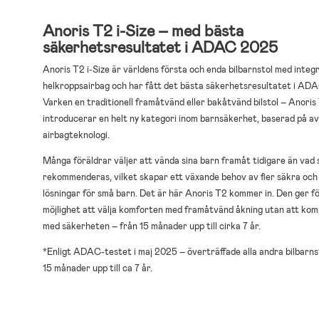
Anoris T2 i-Size – med bästa
säkerhetsresultatet i ADAC 2025
Anoris T2 i-Size är världens första och enda bilbarnstol med integ
helkroppsairbag och har fått det bästa säkerhetsresultatet i AD
Varken en traditionell framåtvänd eller bakåtvänd bilstol – Anoris
introducerar en helt ny kategori inom barnsäkerhet, baserad på a
airbagteknologi.
Många föräldrar väljer att vända sina barn framåt tidigare än vad
rekommenderas, vilket skapar ett växande behov av fler säkra och
lösningar för små barn. Det är här Anoris T2 kommer in. Den ger f
möjlighet att välja komforten med framåtvänd åkning utan att ko
med säkerheten – från 15 månader upp till cirka 7 år.
*Enligt ADAC-testet i maj 2025 – överträffade alla andra bilbarns
15 månader upp till ca 7 år.