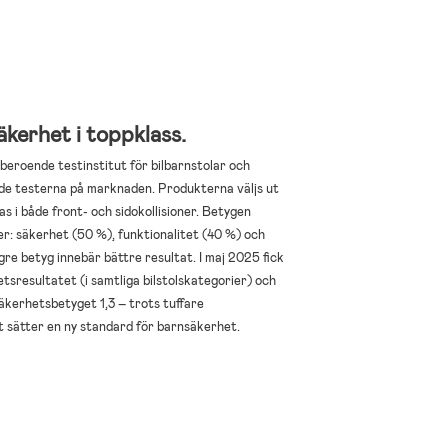
kerhet i toppklass.
eroende testinstitut för bilbarnstolar och
e testerna på marknaden. Produkterna väljs ut
s i både front- och sidokollisioner. Betygen
er: säkerhet (50 %), funktionalitet (40 %) och
gre betyg innebär bättre resultat. I maj 2025 fick
tsresultatet (i samtliga bilstolskategorier) och
äkerhetsbetyget 1,3 – trots tuffare
t sätter en ny standard för barnsäkerhet.