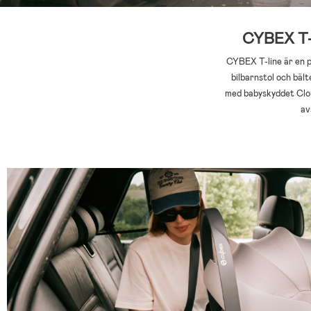
CYBEX T-li
CYBEX T-line är en pr
bilbarnstol och bäl
med babyskyddet Clou
av