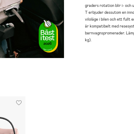
graders rotation blir i- och
T erbjuder dessutom en inno
viloläge i bilen och ett ful
är kompatibelt med resesyste
barnvagnspromenader. Lämpli
kg).