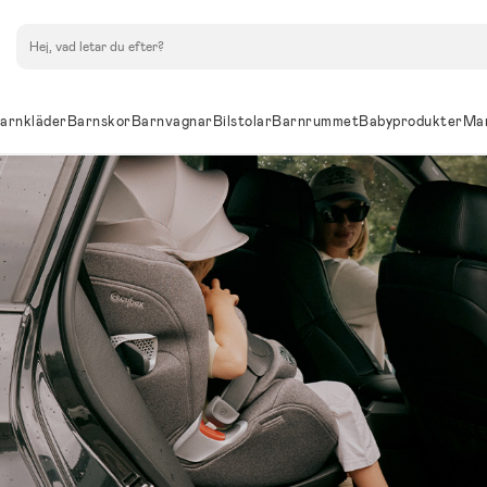
Sök
arnkläder
Barnskor
Barnvagnar
Bilstolar
Barnrummet
Babyprodukter
Ma