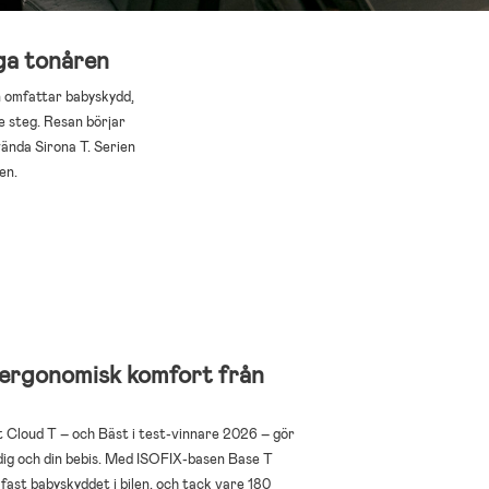
iga tonåren
en omfattar babyskydd,
e steg. Resan börjar
ända Sirona T. Serien
en.
 ergonomisk komfort från
 Cloud T – och Bäst i test-vinnare 2026 – gör
dig och din bebis. Med ISOFIX-basen Base T
 fast babyskyddet i bilen, och tack vare 180