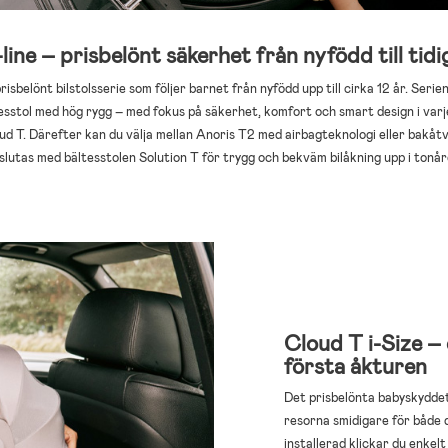
ne – prisbelönt säkerhet från nyfödd till tid
isbelönt bilstolsserie som följer barnet från nyfödd upp till cirka 12 år. Seri
tesstol med hög rygg – med fokus på säkerhet, komfort och smart design i varj
d T. Därefter kan du välja mellan Anoris T2 med airbagteknologi eller bakåtv
slutas med bältesstolen Solution T för trygg och bekväm bilåkning upp i tonår
Cloud T i-Size –
första åkturen
Det prisbelönta babyskyddet
resorna smidigare för både 
installerad klickar du enkelt