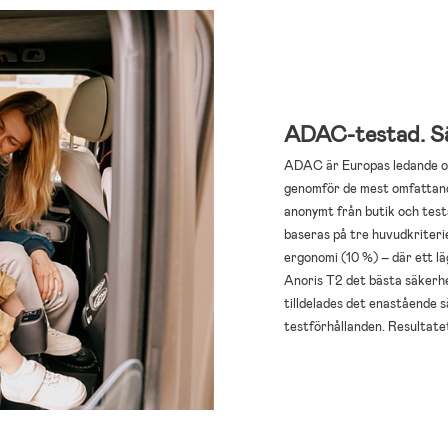
ADAC-testad. Sä
ADAC är Europas ledande ob
genomför de mest omfattand
anonymt från butik och testa
baseras på tre huvudkriteri
ergonomi (10 %) – där ett lä
Anoris T2 det bästa säkerhe
tilldelades det enastående s
testförhållanden. Resultate