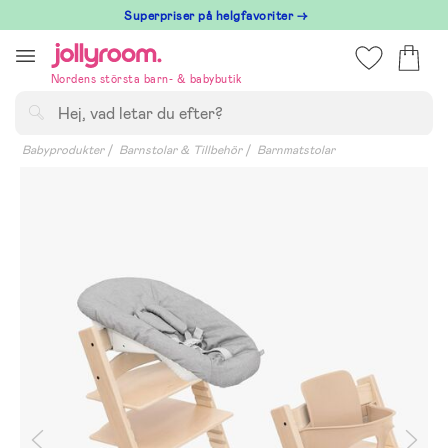
Hoppa
Superpriser på helgfavoriter →
till
innehållet
Nordens största barn- & babybutik
Sök
Babyprodukter
Barnstolar & Tillbehör
Barnmatstolar