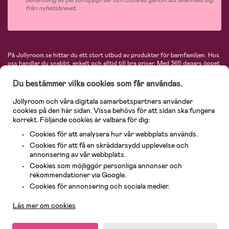
behandling av personuppgifter och cookies genom att avanmäla dig
från nyhetsbrevet.
På Jollyroom.se hittar du ett stort utbud av produkter för barnfamiljen.
Hos
oss handlar du snabbt, enkelt och alltid till bra priser.
Med 365 dagars öppet
köp och en mycket kompetent kundtjänst kan du känna dig trygg att handla
hos oss. I vårt sortiment hittar du barnvagnar, bilstolar, kläder för barn och
Du bestämmer vilka cookies som får användas.
baby, produkter för mamman, massor av inspirerande inredning, leksaker,
babyprodukter och mycket mer. Vi erbjuder produkter från välkända
Jollyroom och våra digitala samarbetspartners använder
varumärken så som Britax, Maxi-Cosi, Baby Jogger, BabyBjörn, Didriksons,
cookies på den här sidan. Vissa behövs för att sidan ska fungera
KidKraft, Ergobaby, Philips Avent, Neonate, Cybex, LEGO och många fler.
korrekt. Följande cookies är valbara för dig:
Välkommen in och kika runt i Nordens största barn- och babybutik på nätet!
Cookies för att analysera hur vår webbplats används.
Cookies för att få en skräddarsydd upplevelse och
annonsering av vår webbplats.
Cookies som möjliggör personliga annonser och
rekommendationer via Google.
Kundservice
Cookies för annonsering och sociala medier.
Läs mer om cookies
© 2026 Jollyroom AB. Alla rättigheter reserverade.