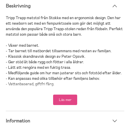
Beskrivning
Tripp Trapp matstol från Stokke med en ergonomisk design. Den har
ett newborn set med en fempunktssele som gör det möjligt att
använda den populära Tripp Trapp-stolen redan från födseln. Perfekt
matstol som passar både små och stora barn.
- Växer med barnet.
- Tar barnet till matbordet tillsammans med resten av familjen.
- Klassisk skandinavisk design av Peter Opsvik.
- Ger stöd åt både rygg och fötter i alla åldrar.
- Lätt att rengöra med en fuktig trasa.
- Medföljande guide om hur man justerar sits och fotstöd efter ålder.
- Kan anpassas med olika tillbehör efter familjens behov.
- Vattenbaserad, giftfri färg.
- Fri från bisfenol och ftalater.
- Newborn Set passar från nyfödd upp till 9 kg.
Läs mer
- Maxvikt: 136 kg.
- Rekommenderad ålder: Från nyfödd.
- Stokke erbjuder utökad 7-årsgaranti för träkomponenter.
Information