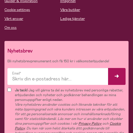
Guider & Inspiration
Integritet
Cookie settings
Våra butiker
Vårt ansvar
Lediga tjänster
Om oss
Nyhetsbrev
Bli nyhetsbrevprenumerant och få 150 kr i välkomsterbjudande!
Email*
Ja tack!
Jag vill gärna ta del av nyhetsbrev med personliga rabatter,
erbjudanden och nyheter och godkänner behandlingen av mina
personuppgifter enligt nedan.
Våra nyhetsbrev använder cookies och liknande tekniker för att
mäta öppningsgrad och våra kunders intressen av våra erbjudanden,
för att ge personaliserade annonser och innehållsmarknadsföring
samt för statistikändamål. Läs mer om hur vi använder och skyddar
dina personuppgifter och cookies i vår
Privacy Policy
och
Cookie
Policy
. Du kan när som helst återkalla ditt godkännande till