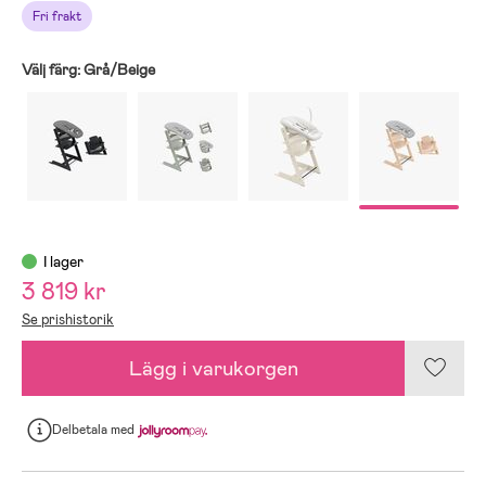
Fri frakt
Välj färg:
Grå/Beige
I lager
3 819 kr
Se prishistorik
Lägg i varukorgen
Delbetala
med