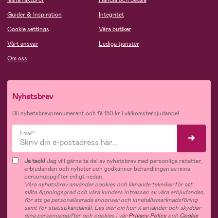
Mina fakturor
Handla och betala
Guider & Inspiration
Integritet
Cookie settings
Våra butiker
Vårt ansvar
Lediga tjänster
Om oss
Nyhetsbrev
Bli nyhetsbrevprenumerant och få 150 kr i välkomsterbjudande!
Email*
Ja tack!
Jag vill gärna ta del av nyhetsbrev med personliga rabatter,
erbjudanden och nyheter och godkänner behandlingen av mina
personuppgifter enligt nedan.
Våra nyhetsbrev använder cookies och liknande tekniker för att
mäta öppningsgrad och våra kunders intressen av våra erbjudanden,
för att ge personaliserade annonser och innehållsmarknadsföring
samt för statistikändamål. Läs mer om hur vi använder och skyddar
dina personuppgifter och cookies i vår
Privacy Policy
och
Cookie