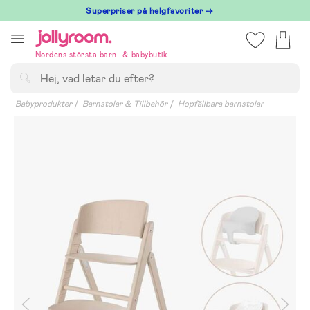
Hoppa
Superpriser på helgfavoriter →
till
innehållet
Nordens största barn- & babybutik
Sök
Babyprodukter
Barnstolar & Tillbehör
Hopfällbara barnstolar