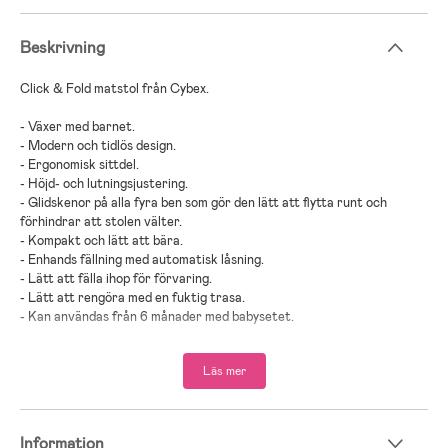
Beskrivning
Click & Fold matstol från Cybex.
- Växer med barnet.
- Modern och tidlös design.
- Ergonomisk sittdel.
- Höjd- och lutningsjustering.
- Glidskenor på alla fyra ben som gör den lätt att flytta runt och
förhindrar att stolen välter.
- Kompakt och lätt att bära.
- Enhands fällning med automatisk låsning.
- Lätt att fälla ihop för förvaring.
- Lätt att rengöra med en fuktig trasa.
- Kan användas från 6 månader med babysetet.
- Testad och godkänd enligt: DS/EN 14988:2017+A2:2024.
- Maxvikt: 120 kg.
Läs mer
- Inkluderar: babyset, bricka.
- Rekommenderad ålder: Från 6 månader.
- Denna produkt är avsedd för barn som kan sitta upp utan hjälp och
Information