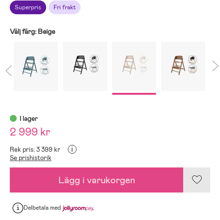
Superpris
Fri frakt
Välj färg:
Beige
I lager
2 999 kr
i
Rek pris: 3 399 kr
Se prishistorik
Lägg i varukorgen
Delbetala
med