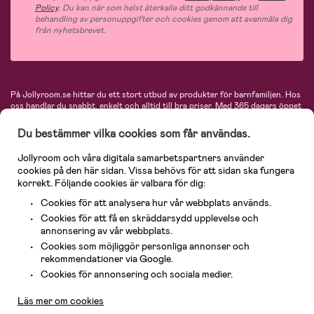
Policy
. Du kan när som helst återkalla ditt godkännande till
behandling av personuppgifter och cookies genom att avanmäla dig
från nyhetsbrevet.
På Jollyroom.se hittar du ett stort utbud av produkter för barnfamiljen.
Hos
oss handlar du snabbt, enkelt och alltid till bra priser.
Med 365 dagars öppet
köp och en mycket kompetent kundtjänst kan du känna dig trygg att handla
hos oss. I vårt sortiment hittar du barnvagnar, bilstolar, kläder för barn och
Du bestämmer vilka cookies som får användas.
baby, produkter för mamman, massor av inspirerande inredning, leksaker,
babyprodukter och mycket mer. Vi erbjuder produkter från välkända
Jollyroom och våra digitala samarbetspartners använder
varumärken så som Britax, Maxi-Cosi, Baby Jogger, BabyBjörn, Didriksons,
cookies på den här sidan. Vissa behövs för att sidan ska fungera
KidKraft, Ergobaby, Philips Avent, Neonate, Cybex, LEGO och många fler.
korrekt. Följande cookies är valbara för dig:
Välkommen in och kika runt i Nordens största barn- och babybutik på nätet!
Cookies för att analysera hur vår webbplats används.
Cookies för att få en skräddarsydd upplevelse och
annonsering av vår webbplats.
Cookies som möjliggör personliga annonser och
rekommendationer via Google.
Kundservice
Cookies för annonsering och sociala medier.
Läs mer om cookies