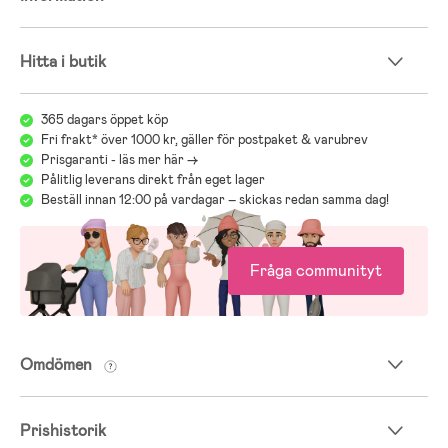
upp till tre år eller med en maximal vikt på 15 kg.
- Bokträ.
Hitta i butik
365 dagars öppet köp
Fri frakt* över 1000 kr, gäller för postpaket & varubrev
Prisgaranti - läs mer här ->
Pålitlig leverans direkt från eget lager
Beställ innan 12:00 på vardagar – skickas redan samma dag!
Fråga communityt
Omdömen
Prishistorik