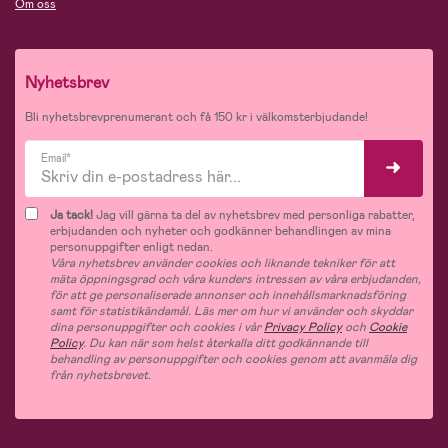
Om oss
Nyhetsbrev
Bli nyhetsbrevprenumerant och få 150 kr i välkomsterbjudande!
Email*
Ja tack!
Jag vill gärna ta del av nyhetsbrev med personliga rabatter,
erbjudanden och nyheter och godkänner behandlingen av mina
personuppgifter enligt nedan.
Våra nyhetsbrev använder cookies och liknande tekniker för att
mäta öppningsgrad och våra kunders intressen av våra erbjudanden,
för att ge personaliserade annonser och innehållsmarknadsföring
samt för statistikändamål. Läs mer om hur vi använder och skyddar
dina personuppgifter och cookies i vår
Privacy Policy
och
Cookie
Policy
. Du kan när som helst återkalla ditt godkännande till
behandling av personuppgifter och cookies genom att avanmäla dig
från nyhetsbrevet.