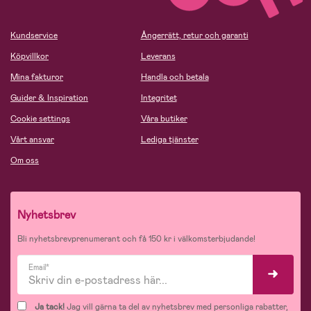
Kundservice
Ångerrätt, retur och garanti
Köpvillkor
Leverans
Mina fakturor
Handla och betala
Guider & Inspiration
Integritet
Cookie settings
Våra butiker
Vårt ansvar
Lediga tjänster
Om oss
Nyhetsbrev
Bli nyhetsbrevprenumerant och få 150 kr i välkomsterbjudande!
Email*
Ja tack!
Jag vill gärna ta del av nyhetsbrev med personliga rabatter,