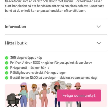
fleecefoder som är varmt och skönt mot huden. Försedd med resår
runt handleden så att handsken sitter på sin plats och ett justerbart
band så du enkelt kan anpassa handsken efter ditt barn.
Information
Hitta i butik
365 dagars öppet köp
Fri frakt* över 1000 kr, gäller för postpaket & varubrev
Prisgaranti - läs mer här ->
Pålitlig leverans direkt från eget lager
Beställ innan 12:00 på vardagar – skickas redan samma dag!
Fråga communityt