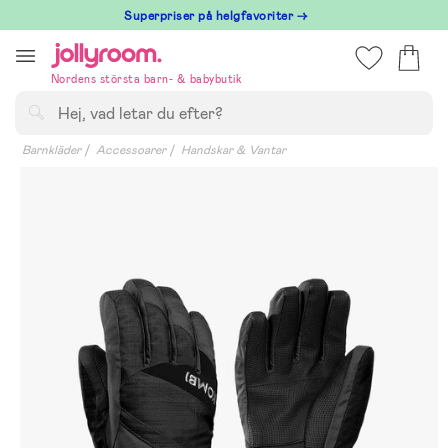
Hoppa
Superpriser på helgfavoriter →
till
innehållet
Nordens största barn- & babybutik
Sök
Barnkläder
Accessoarer
Handskar & Vantar