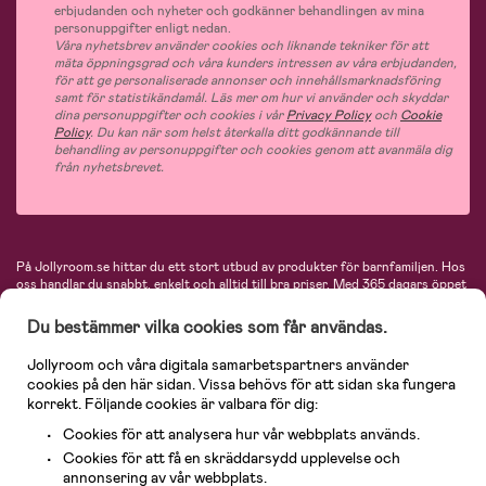
erbjudanden och nyheter och godkänner behandlingen av mina
personuppgifter enligt nedan.
Våra nyhetsbrev använder cookies och liknande tekniker för att
mäta öppningsgrad och våra kunders intressen av våra erbjudanden,
för att ge personaliserade annonser och innehållsmarknadsföring
samt för statistikändamål. Läs mer om hur vi använder och skyddar
dina personuppgifter och cookies i vår
Privacy Policy
och
Cookie
Policy
. Du kan när som helst återkalla ditt godkännande till
behandling av personuppgifter och cookies genom att avanmäla dig
från nyhetsbrevet.
På Jollyroom.se hittar du ett stort utbud av produkter för barnfamiljen.
Hos
oss handlar du snabbt, enkelt och alltid till bra priser.
Med 365 dagars öppet
köp och en mycket kompetent kundtjänst kan du känna dig trygg att handla
hos oss. I vårt sortiment hittar du barnvagnar, bilstolar, kläder för barn och
Du bestämmer vilka cookies som får användas.
baby, produkter för mamman, massor av inspirerande inredning, leksaker,
babyprodukter och mycket mer. Vi erbjuder produkter från välkända
Jollyroom och våra digitala samarbetspartners använder
varumärken så som Britax, Maxi-Cosi, Baby Jogger, BabyBjörn, Didriksons,
cookies på den här sidan. Vissa behövs för att sidan ska fungera
KidKraft, Ergobaby, Philips Avent, Neonate, Cybex, LEGO och många fler.
korrekt. Följande cookies är valbara för dig:
Välkommen in och kika runt i Nordens största barn- och babybutik på nätet!
Cookies för att analysera hur vår webbplats används.
Cookies för att få en skräddarsydd upplevelse och
annonsering av vår webbplats.