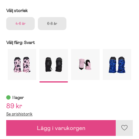
Välj storlek
4-6 år
6-8 år
Välj färg:
Svart
I lager
89 kr
Se prishistorik
Lägg i varukorgen