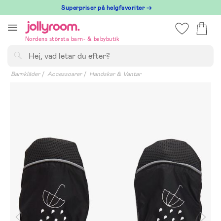
Hoppa
Superpriser på helgfavoriter →
till
innehållet
Nordens största barn- & babybutik
Sök
Barnkläder
Accessoarer
Handskar & Vantar