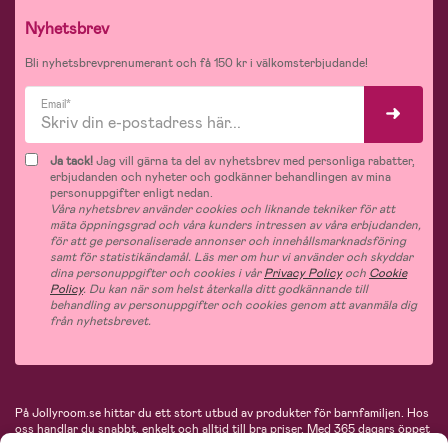
Nyhetsbrev
Bli nyhetsbrevprenumerant och få 150 kr i välkomsterbjudande!
Email*
Ja tack!
Jag vill gärna ta del av nyhetsbrev med personliga rabatter,
erbjudanden och nyheter och godkänner behandlingen av mina
personuppgifter enligt nedan.
Våra nyhetsbrev använder cookies och liknande tekniker för att
mäta öppningsgrad och våra kunders intressen av våra erbjudanden,
för att ge personaliserade annonser och innehållsmarknadsföring
samt för statistikändamål. Läs mer om hur vi använder och skyddar
dina personuppgifter och cookies i vår
Privacy Policy
och
Cookie
Policy
. Du kan när som helst återkalla ditt godkännande till
behandling av personuppgifter och cookies genom att avanmäla dig
från nyhetsbrevet.
På Jollyroom.se hittar du ett stort utbud av produkter för barnfamiljen.
Hos
oss handlar du snabbt, enkelt och alltid till bra priser.
Med 365 dagars öppet
köp och en mycket kompetent kundtjänst kan du känna dig trygg att handla