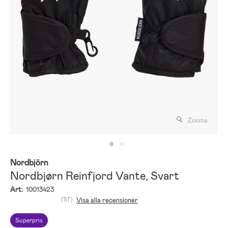
Zooma
Nordbjörn
Nordbjørn Reinfjord Vante, Svart
Art:
10013423
(57)
Visa alla recensioner
Superpris