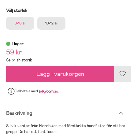
Välj storlek
8-10 år
10-12 år
I lager
59 kr
Se prishistorik
Lägg i varukorgen
Delbetala
med
Beskrivning
Sillvik vantar från Nordbjørn med förstärkta handflator för ett bra
grepp. De har ett tunt foder.