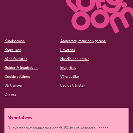
Kundservice
Ångerrätt, retur och garanti
Köpvillkor
Leverans
Mina fakturor
Handla och betala
Guider & Inspiration
Integritet
Cookie settings
Våra butiker
Vårt ansvar
Lediga tjänster
Om oss
Nyhetsbrev
Bli nyhetsbrevprenumerant och få 150 kr i välkomsterbjudande!