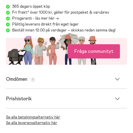
365 dagars öppet köp
Fri frakt* över 1000 kr, gäller för postpaket & varubrev
Prisgaranti - läs mer här ->
Pålitlig leverans direkt från eget lager
Beställ innan 12:00 på vardagar – skickas redan samma dag!
Fråga communityt
Omdömen
Prishistorik
Se alla betalningsalternativ här
Se alla leveransalternativ här