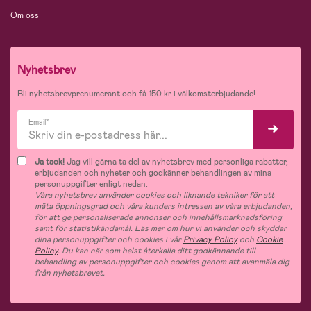
Om oss
Nyhetsbrev
Bli nyhetsbrevprenumerant och få 150 kr i välkomsterbjudande!
Email*
Ja tack!
Jag vill gärna ta del av nyhetsbrev med personliga rabatter,
erbjudanden och nyheter och godkänner behandlingen av mina
personuppgifter enligt nedan.
Våra nyhetsbrev använder cookies och liknande tekniker för att
mäta öppningsgrad och våra kunders intressen av våra erbjudanden,
för att ge personaliserade annonser och innehållsmarknadsföring
samt för statistikändamål. Läs mer om hur vi använder och skyddar
dina personuppgifter och cookies i vår
Privacy Policy
och
Cookie
Policy
. Du kan när som helst återkalla ditt godkännande till
behandling av personuppgifter och cookies genom att avanmäla dig
från nyhetsbrevet.