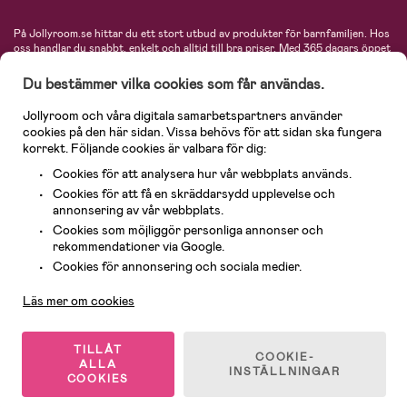
På Jollyroom.se hittar du ett stort utbud av produkter för barnfamiljen.
Hos
oss handlar du snabbt, enkelt och alltid till bra priser.
Med 365 dagars öppet
köp och en mycket kompetent kundtjänst kan du känna dig trygg att handla
hos oss. I vårt sortiment hittar du barnvagnar, bilstolar, kläder för barn och
Du bestämmer vilka cookies som får användas.
baby, produkter för mamman, massor av inspirerande inredning, leksaker,
babyprodukter och mycket mer. Vi erbjuder produkter från välkända
Jollyroom och våra digitala samarbetspartners använder
varumärken så som Britax, Maxi-Cosi, Baby Jogger, BabyBjörn, Didriksons,
cookies på den här sidan. Vissa behövs för att sidan ska fungera
KidKraft, Ergobaby, Philips Avent, Neonate, Cybex, LEGO och många fler.
korrekt. Följande cookies är valbara för dig:
Välkommen in och kika runt i Nordens största barn- och babybutik på nätet!
Cookies för att analysera hur vår webbplats används.
Cookies för att få en skräddarsydd upplevelse och
annonsering av vår webbplats.
Cookies som möjliggör personliga annonser och
rekommendationer via Google.
Kundservice
Cookies för annonsering och sociala medier.
Läs mer om cookies
© 2026 Jollyroom AB. Alla rättigheter reserverade.
TILLÅT
COOKIE-
ALLA
INSTÄLLNINGAR
COOKIES