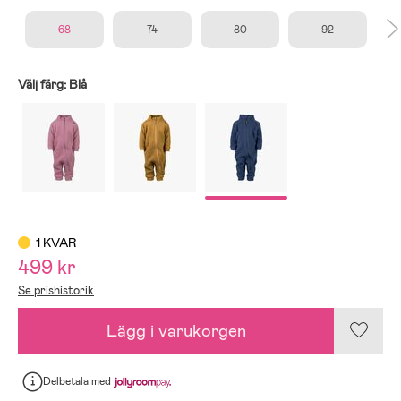
68
74
80
92
Välj färg:
Blå
1 KVAR
499 kr
Se prishistorik
Lägg i varukorgen
Delbetala
med