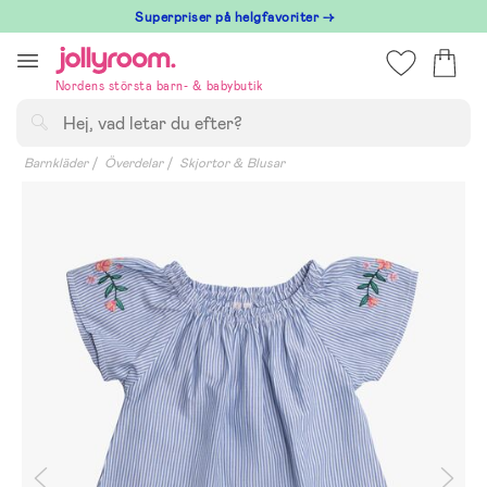
Hoppa
Superpriser på helgfavoriter →
till
innehållet
Nordens största barn- & babybutik
Sök
Barnkläder
Överdelar
Skjortor & Blusar