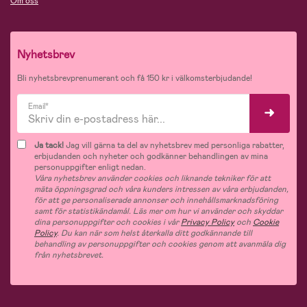
Om oss
Nyhetsbrev
Bli nyhetsbrevprenumerant och få 150 kr i välkomsterbjudande!
Email*
Ja tack!
Jag vill gärna ta del av nyhetsbrev med personliga rabatter,
erbjudanden och nyheter och godkänner behandlingen av mina
personuppgifter enligt nedan.
Våra nyhetsbrev använder cookies och liknande tekniker för att
mäta öppningsgrad och våra kunders intressen av våra erbjudanden,
för att ge personaliserade annonser och innehållsmarknadsföring
samt för statistikändamål. Läs mer om hur vi använder och skyddar
dina personuppgifter och cookies i vår
Privacy Policy
och
Cookie
Policy
. Du kan när som helst återkalla ditt godkännande till
behandling av personuppgifter och cookies genom att avanmäla dig
från nyhetsbrevet.