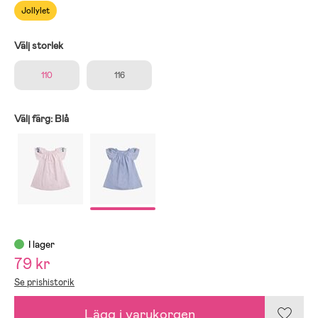
Jollylet
Välj storlek
110
116
Välj färg:
Blå
I lager
79 kr
Se prishistorik
Lägg i varukorgen